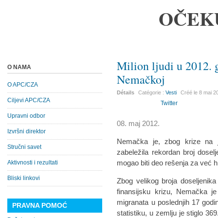
OČEK
Milion ljudi u 2012. g
O NAMA
Nemačkoj
O APC/CZA
Détails
Catégorie :
Vesti
Créé le
8 mai 2
Ciljevi APC/CZA
Twitter
Upravni odbor
08. maj 2012.
Izvršni direktor
Nemačka je, zbog krize na ju
Stručni savet
zabeležila rekordan broj doselj
mogao biti deo rešenja za već 
Aktivnosti i rezultati
Bliski linkovi
Zbog velikog broja doseljenika
finansijsku krizu, Nemačka je
migranata u poslednjih 17 god
PRAVNA POMOĆ
statistiku, u zemlju je stiglo 36