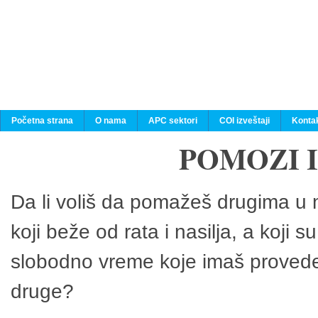
Početna strana
O nama
APC sektori
COI izveštaji
Konta
POMOZI 
Da li voliš da pomažeš drugima u n
koji beže od rata i nasilja, a koji 
slobodno vreme koje imaš provedeš
druge?