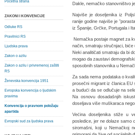
Početna strana
Dakle, nemačko stanovništvo je 
Najviše je doseljenika iz Pol
ZAKONI I KONVENCIJE
ranije godine najviše je "porasta
Odluke RS
iz Španije, Grčke, Portugala i Ital
Pravilnici RS
Nemačka postaje magnet za kval
način, smatraju stručnjaci, bić
Ljudska prava
Neki analitičati smatraju da bi 
Zakon o azilu
mogao da zaustavi demografski 
sposobnih stanovnika u Nemačk
Zakon o azilu i privremenoj zaštiti
RS
Za sada nema podataka o kvalifi
Ženevska konvencija 1951
prosečni migrant iz članica EU 
a budući da se odlučuje na seli
Evropska konvencija o ljudskim
pravima
Na osnovu dosadašnjih iskus
doseljava više muškaraca nego
Konvencija o pravnom položaju
apartida
Većina doseljenika stiže u v
posledice, jer ne dolaze samo 
Evropski sud za ljudska prava
siromašni, koji u Nemačkoj 
primorani da žive od socijalnih 