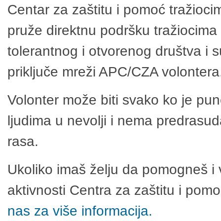
Centar za zaštitu i pomoć tražioci
pruže direktnu podršku tražiocima 
tolerantnog i otvorenog društva i 
priključe mreži APC/CZA volontera
Volonter može biti svako ko je pu
ljudima u nevolji i nema predrasuda
rasa.
Ukoliko imaš želju da pomogneš i 
aktivnosti Centra za zaštitu i po
nas za više informacija.