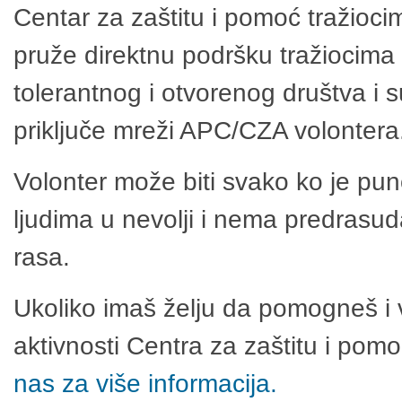
Centar za zaštitu i pomoć tražioci
pruže direktnu podršku tražiocima 
tolerantnog i otvorenog društva i 
priključe mreži APC/CZA volontera
Volonter može biti svako ko je pu
ljudima u nevolji i nema predrasuda
rasa.
Ukoliko imaš želju da pomogneš i 
aktivnosti Centra za zaštitu i po
nas za više informacija.