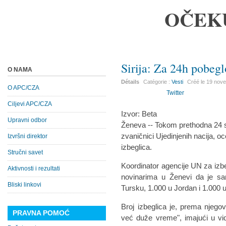
OČEK
Sirija: Za 24h pobegl
O NAMA
Détails
Catégorie :
Vesti
Créé le
19 nov
O APC/CZA
Twitter
Ciljevi APC/CZA
Izvor: Beta
Upravni odbor
Ženeva -- Tokom prethodna 24 sata
zvaničnici Ujedinjenih nacija, oc
Izvršni direktor
izbeglica.
Stručni savet
Koordinator agencije UN za izb
Aktivnosti i rezultati
novinarima u Ženevi da je sa
Bliski linkovi
Tursku, 1.000 u Jordan i 1.000 u
Broj izbeglica je, prema njegov
PRAVNA POMOĆ
već duže vreme", imajući u vid