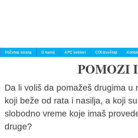
Početna strana
O nama
APC sektori
COI izveštaji
Konta
POMOZI 
Da li voliš da pomažeš drugima u n
koji beže od rata i nasilja, a koji 
slobodno vreme koje imaš provedeš
druge?