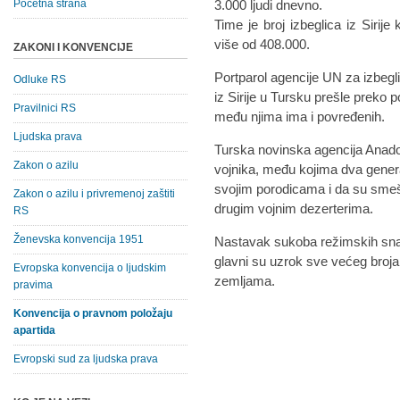
Početna strana
3.000 ljudi dnevno.
Time je broj izbeglica iz Sirij
više od 408.000.
ZAKONI I KONVENCIJE
Portparol agencije UN za izbegli
Odluke RS
iz Sirije u Tursku prešle preko p
Pravilnici RS
među njima ima i povređenih.
Ljudska prava
Turska novinska agencija Anadolij
Zakon o azilu
vojnika, među kojima dva gener
svojim porodicama i da su smešt
Zakon o azilu i privremenoj zaštiti
drugim vojnim dezerterima.
RS
Ženevska konvencija 1951
Nastavak sukoba režimskih snaga
glavni su uzrok sve većeg broja
Evropska konvencija o ljudskim
zemljama.
pravima
Konvencija o pravnom položaju
apartida
Evropski sud za ljudska prava