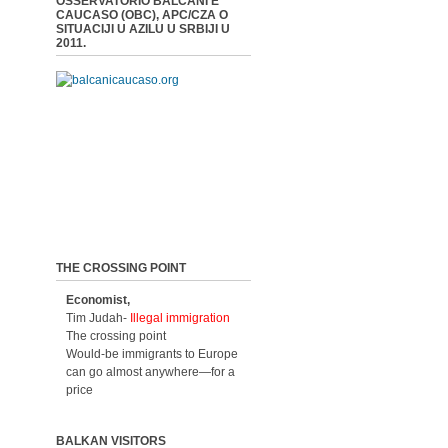
OSSERVATORIO BALCANI E
CAUCASO (OBC), APC/CZA O
SITUACIJI U AZILU U SRBIJI U
2011.
THE CROSSING POINT
Economist,
Tim Judah-
Illegal immigration
The crossing point
Would-be immigrants to Europe
can go almost anywhere—for a
price
BALKAN VISITORS