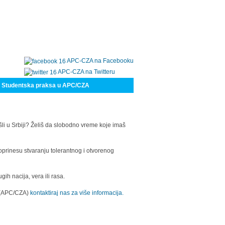
APC-CZA na Facebooku
APC-CZA na Twitteru
Studentska praksa u APC/CZA
šli u Srbiji? Želiš da slobodno vreme koje imaš
oprinesu stvaranju tolerantnog i otvorenog
h nacija, vera ili rasa.
a (APC/CZA)
kontaktiraj nas za više informacija.