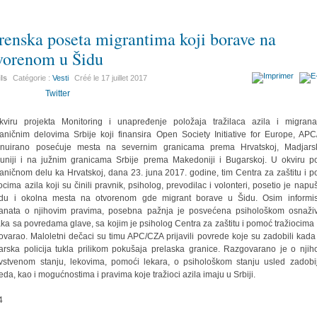
renska poseta migrantima koji borave na
vorenom u Šidu
ils
Catégorie :
Vesti
Créé le
17 juillet 2017
Twitter
viru projekta Monitoring i unapređenje položaja tražilaca azila i migran
aničnim delovima Srbije koji finansira Open Society Initiative for Europe, AP
inuirano posećuje mesta na severnim granicama prema Hrvatskoj, Madjars
niji i na južnim granicama Srbije prema Makedoniji i Bugarskoj. U okviru p
aničnom delu ka Hrvatskoj, dana 23. juna 2017. godine, tim Centra za zaštitu i 
iocima azila koji su činili pravnik, psiholog, prevodilac i volonteri, posetio je napu
du i okolna mesta na otvorenom gde migrant borave u Šidu. Osim informi
anata o njihovim pravima, posebna pažnja je posvećena psihološkom osnaži
ka sa povredama glave, sa kojim je psiholog Centra za zaštitu i pomoć tražiocima 
ovarao. Maloletni dečaci su timu APC/CZA prijavili povrede koje su zadobili kada 
rska policija tukla prilikom pokušaja prelaska granice. Razgovarano je o nji
vstvenom stanju, lekovima, pomoći lekara, o psihološkom stanju usled zadobi
eda, kao i mogućnostima i pravima koje tražioci azila imaju u Srbiji.