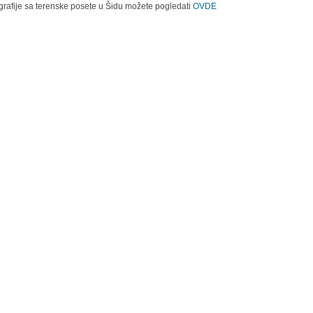
grafije sa terenske posete u Šidu možete pogledati
OVDE