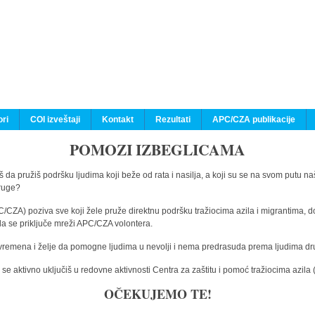
ri
COI izveštaji
Kontakt
Rezultati
APC/CZA publikacije
POMOZI IZBEGLICAMA
 da pružiš podršku ljudima koji beže od rata i nasilja, a koji su se na svom putu na
druge?
C/CZA) poziva sve koji žele pruže direktnu podršku tražiocima azila i migrantima, d
da se priključe mreži APC/CZA volontera.
vremena i želje da pomogne ljudima u nevolji i nema predrasuda prema ljudima drugi
e aktivno uključiš u redovne aktivnosti Centra za zaštitu i pomoć tražiocima azil
OČEKUJEMO TE!