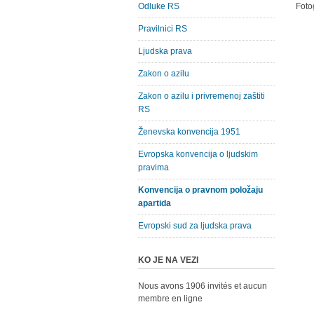
Odluke RS
Foto
Pravilnici RS
Ljudska prava
Zakon o azilu
Zakon o azilu i privremenoj zaštiti
RS
Ženevska konvencija 1951
Evropska konvencija o ljudskim
pravima
Konvencija o pravnom položaju
apartida
Evropski sud za ljudska prava
KO JE NA VEZI
Nous avons 1906 invités et aucun
membre en ligne