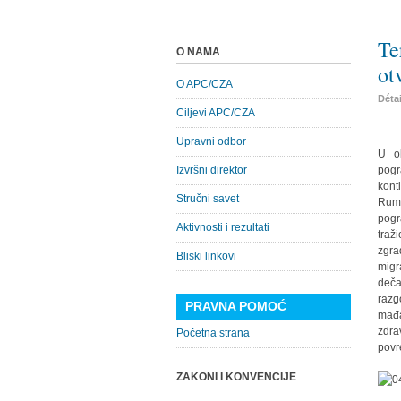
Te
O NAMA
ot
O APC/CZA
Déta
Ciljevi APC/CZA
Upravni odbor
U ok
Izvršni direktor
pogr
kont
Stručni savet
Rumu
pogr
Aktivnosti i rezultati
traž
zgra
Bliski linkovi
migr
deča
razg
PRAVNA POMOĆ
mađa
zdra
Početna strana
povr
ZAKONI I KONVENCIJE