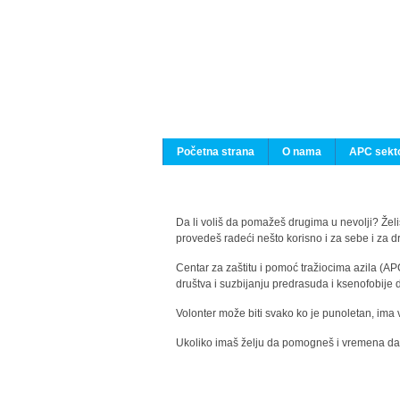
Početna strana
O nama
APC sekto
Da li voliš da pomažeš drugima u nevolji? Želiš
provedeš radeći nešto korisno i za sebe i za 
Centar za zaštitu i pomoć tražiocima azila (AP
društva i suzbijanju predrasuda i ksenofobije 
Volonter može biti svako ko je punoletan, ima 
Ukoliko imaš želju da pomogneš i vremena da s