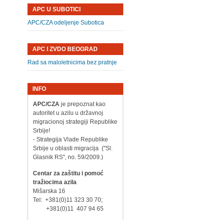
APC U SUBOTICI
APC/CZA odeljenje Subotica
APC I ZVDO BEOGRAD
Rad sa maloletnicima bez pratnje
INFO
APC/CZA
je prepoznat kao
autoritet u azilu u državnoj
migracionoj strategiji Republike
Srbije!
- Strategija Vlade Republike
Srbije u oblasti migracija ("Sl.
Glasnik RS", no. 59/2009.)
Centar za zaštitu i pomoć
tražiocima azila
Mišarska 16
Tel: +381(0)11 323 30 70;
+381(0)11 407 94 65