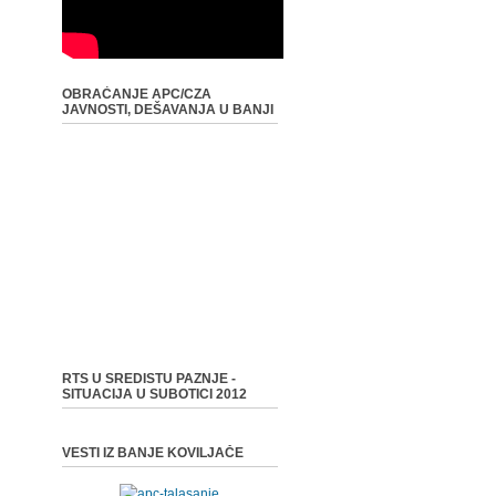
OBRAĆANJE APC/CZA
JAVNOSTI, DEŠAVANJA U BANJI
RTS U SREDISTU PAZNJE -
SITUACIJA U SUBOTICI 2012
VESTI IZ BANJE KOVILJAČE