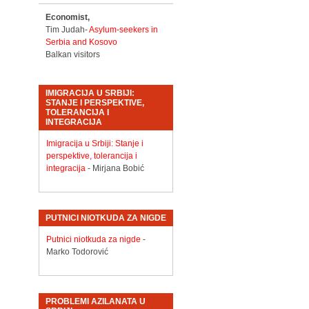
Economist,
Tim Judah-
Asylum-seekers in
Serbia and Kosovo
Balkan visitors
IMIGRACIJA U SRBIJI:
STANJE I PERSPEKTIVE,
TOLERANCIJA I
INTEGRACIJA
Imigracija u Srbiji: Stanje i
perspektive, tolerancija i
integracija
- Mirjana Bobić
PUTNICI NIOTKUDA ZA NIGDE
Putnici niotkuda za nigde
-
Marko Todorović
PROBLEMI AZILANATA U