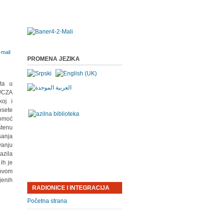
PROMENA JEZIKA
ata u
C/CZA
koj i
osete
pomoć
štenu
sanja
vanju
azila
ih je
hovom
jenih
RADIONICE I INTEGRACIJA
Početna strana