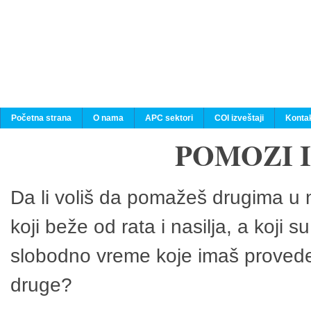
Početna strana
O nama
APC sektori
COI izveštaji
Konta
POMOZI 
Da li voliš da pomažeš drugima u n
koji beže od rata i nasilja, a koji 
slobodno vreme koje imaš provedeš
druge?