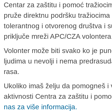
Centar za zaštitu i pomoć tražioci
pruže direktnu podršku tražiocima 
tolerantnog i otvorenog društva i 
priključe mreži APC/CZA volontera
Volonter može biti svako ko je pu
ljudima u nevolji i nema predrasuda
rasa.
Ukoliko imaš želju da pomogneš i 
aktivnosti Centra za zaštitu i po
nas za više informacija.