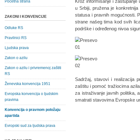
Kroz informisanje i zastupanje 
Početna strana
u Srbiji, pružena je konkretnija
statusa i pravnih mogućnosti. 
ZAKONI I KONVENCIJE
strane našeg tima kod svih lic
Odluke RS
podrške i određenog nivoa sigurn
Pravilnici RS
Ljudska prava
Zakon o azilu
Zakon o azilu i privremenoj zaštiti
RS
Sadržaj, stavovi i realizacija 
Ženevska konvencija 1951
zaštitu i pomoć tražiocima azi
za istraživanje javnih politika,
Evropska konvencija o ljudskim
smatrati stavovima Evropske un
pravima
Konvencija o pravnom položaju
apartida
Evropski sud za ljudska prava