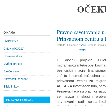
OČEK
Pravno savetovanje u
O NAMA
Prihvatnom centru u 
O APC/CZA
Détails
Catégorie :
Vesti
Créé le
22 mai 
Ciljevi APC/CZA
Twitter
Upravni odbor
U okviru projekta LOV
Izvršni direktor
migrante/azilante/osobe kojima 
bez diskriminacije, finansira
Stručni savet
zaštitu i pomoć tražiocima az
Aktivnosti i rezultati
prihvatnom centru za migran
APC/CZA information hub, prihva
Bliski linkovi
Presevu. Tada su pravnici razgov
se nalaze i tekućim prob
PRAVNA POMOĆ
savetovanje, radilo se sa loka