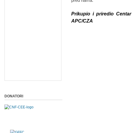
pred nama.
Prikupio i priredio Centar
APC/CZA
DONATORI