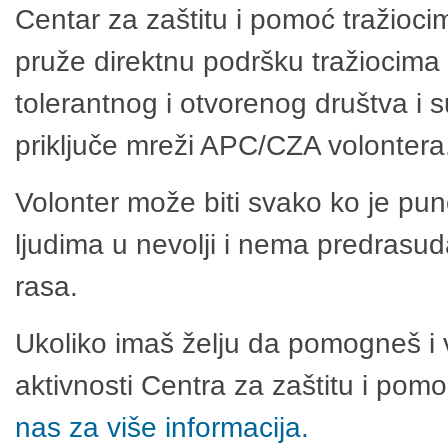
Centar za zaštitu i pomoć tražioci
pruže direktnu podršku tražiocima 
tolerantnog i otvorenog društva i 
priključe mreži APC/CZA volontera
Volonter može biti svako ko je pu
ljudima u nevolji i nema predrasuda
rasa.
Ukoliko imaš želju da pomogneš i 
aktivnosti Centra za zaštitu i po
nas za više informacija.