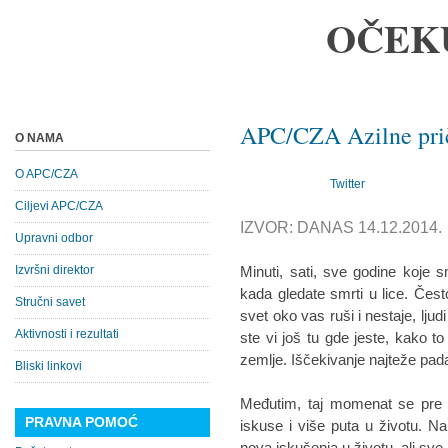
OČEK
APC/CZA Azilne priče
O NAMA
O APC/CZA
Twitter
Ciljevi APC/CZA
IZVOR: DANAS 14.12.2014.
Upravni odbor
Izvršni direktor
Minuti, sati, sve godine koje 
kada gledate smrti u lice. Če
Stručni savet
svet oko vas ruši i nestaje, lju
Aktivnosti i rezultati
ste vi još tu gde jeste, kako to
zemlje. Iščekivanje najteže pad
Bliski linkovi
Međutim, taj momenat se pre i
PRAVNA POMOĆ
iskuse i više puta u životu. Na
nova iskušenja u životu, ali sve