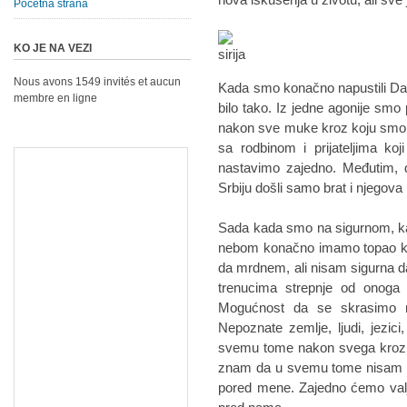
Početna strana
KO JE NA VEZI
Nous avons 1549 invités et aucun
Kada smo konačno napustili Dama
membre en ligne
bilo tako. Iz jedne agonije smo 
nakon sve muke kroz koju smo p
sa rodbinom i prijateljima koj
nastavimo zajedno. Međutim,
Srbiju došli samo brat i njegova 
Sada kada smo na sigurnom, ka
nebom konačno imamo topao kre
da mrdnem, ali nisam sigurna da 
trenucima strepnje od onoga 
Mogućnost da se skrasimo n
Nepoznate zemlje, ljudi, jezi
svemu tome nakon svega kroz 
znam da u svemu tome nisam sa
pored mene. Zajedno ćemo valj