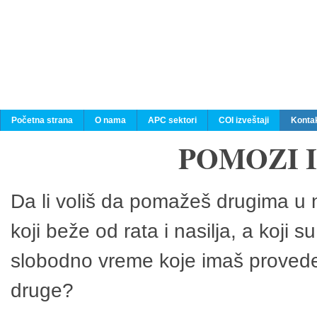
Početna strana
O nama
APC sektori
COI izveštaji
Konta
POMOZI 
Da li voliš da pomažeš drugima u n
koji beže od rata i nasilja, a koji 
slobodno vreme koje imaš provedeš
druge?