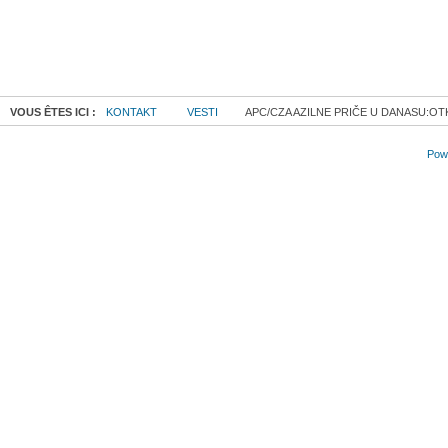
VOUS ÊTES ICI :
KONTAKT
VESTI
APC/CZA AZILNE PRIČE U DANASU:OTK
Powe