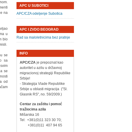
mnom.
APC U SUBOTICI
menti
ne na
APC/CZA odeljenje Subotica
vljao
APC I ZVDO BEOGRAD
ama u
Rad sa maloletnicima bez pratnje
m bio
isli.
INFO
su se
mo sa
APC/CZA
je prepoznat kao
 svim
autoritet u azilu u državnoj
da se
migracionoj strategiji Republike
nosti
Srbije!
 a od
- Strategija Vlade Republike
račam
Srbije u oblasti migracija ("Sl.
Glasnik RS", no. 59/2009.)
Centar za zaštitu i pomoć
tražiocima azila
Mišarska 16
Tel: +381(0)11 323 30 70;
+381(0)11 407 94 65