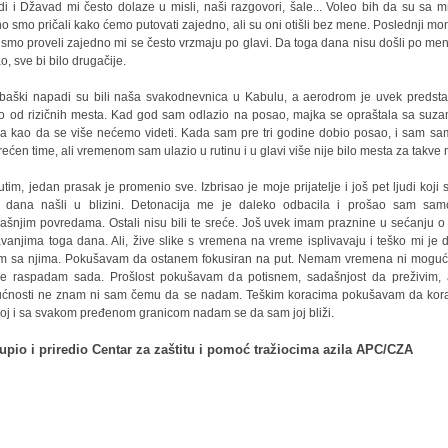
i i Džavad mi često dolaze u misli, naši razgovori, šale... Voleo bih da su sa 
no smo pričali kako ćemo putovati zajedno, ali su oni otišli bez mene. Poslednji mo
 smo proveli zajedno mi se često vrzmaju po glavi. Da toga dana nisu došli po me
o, sve bi bilo drugačije.
aški napadi su bili naša svakodnevnica u Kabulu, a aerodrom je uvek predsta
o od rizičnih mesta. Kad god sam odlazio na posao, majka se opraštala sa suz
a kao da se više nećemo videti. Kada sam pre tri godine dobio posao, i sam sa
rećen time, ali vremenom sam ulazio u rutinu i u glavi više nije bilo mesta za takve m
tim, jedan prasak je promenio sve. Izbrisao je moje prijatelje i još pet ljudi koji 
 dana našli u blizini. Detonacija me je daleko odbacila i prošao sam sa
jašnjim povredama. Ostali nisu bili te sreće. Još uvek imam praznine u sećanju o
vanjima toga dana. Ali, žive slike s vremena na vreme isplivavaju i teško mi je 
m sa njima. Pokušavam da ostanem fokusiran na put. Nemam vremena ni moguć
e raspadam sada. Prošlost pokušavam da potisnem, sadašnjost da preživim,
ćnosti ne znam ni sam čemu da se nadam. Teškim koracima pokušavam da ko
joj i sa svakom pređenom granicom nadam se da sam joj bliži.
upio i priredio Centar za zaštitu i pomoć tražiocima azila APC/CZA