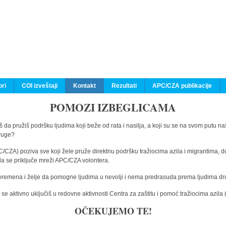
ri
COI izveštaji
Kontakt
Rezultati
APC/CZA publikacije
POMOZI IZBEGLICAMA
 da pružiš podršku ljudima koji beže od rata i nasilja, a koji su se na svom putu na
druge?
C/CZA) poziva sve koji žele pruže direktnu podršku tražiocima azila i migrantima, d
da se priključe mreži APC/CZA volontera.
vremena i želje da pomogne ljudima u nevolji i nema predrasuda prema ljudima drugi
e aktivno uključiš u redovne aktivnosti Centra za zaštitu i pomoć tražiocima azil
OČEKUJEMO TE!