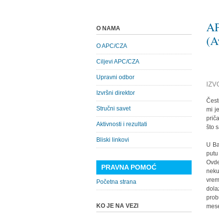
AP
O NAMA
(A
O APC/CZA
Ciljevi APC/CZA
Upravni odbor
IZV
Izvršni direktor
Čest
Stručni savet
mi j
prič
Aktivnosti i rezultati
što 
Bliski linkovi
U Ba
putu
Ovde
PRAVNA POMOĆ
neku
vrem
Početna strana
dola
prob
KO JE NA VEZI
mese