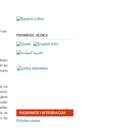
PROMENA JEZIKA
ekako
ih ko
 onim
aj na
nost.
nađem
ratio
teško
da se
RADIONICE I INTEGRACIJA
ao da
Početna strana