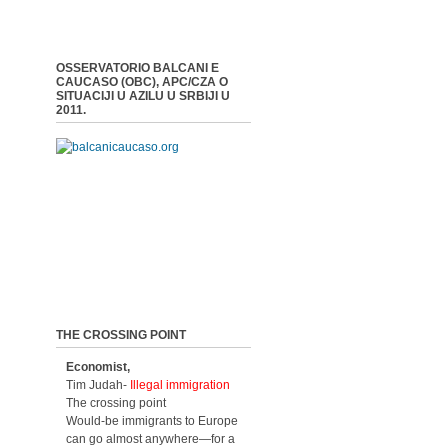
OSSERVATORIO BALCANI E
CAUCASO (OBC), APC/CZA O
SITUACIJI U AZILU U SRBIJI U
2011.
THE CROSSING POINT
Economist,
Tim Judah-
Illegal immigration
The crossing point
Would-be immigrants to Europe
can go almost anywhere—for a