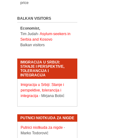
price
BALKAN VISITORS
Economist,
Tim Judah-
Asylum-seekers in
Serbia and Kosovo
Balkan visitors
IMIGRACIJA U SRBIJI:
STANJE I PERSPEKTIVE,
TOLERANCIJA I
INTEGRACIJA
Imigracija u Srbiji: Stanje i
perspektive, tolerancija i
integracija
- Mirjana Bobić
PUTNICI NIOTKUDA ZA NIGDE
Putnici niotkuda za nigde
-
Marko Todorović