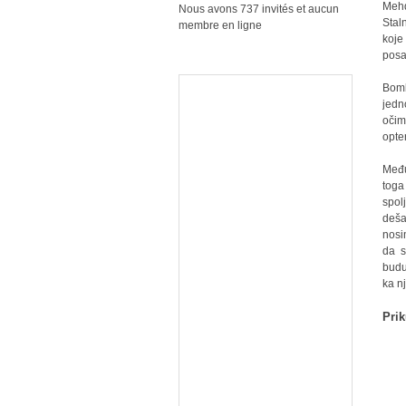
Mehd
Nous avons 737 invités et aucun
Stal
membre en ligne
koje
posa
Bomb
jedn
očim
opte
Među
toga
spol
deša
nosi
da s
budu
ka n
Prik