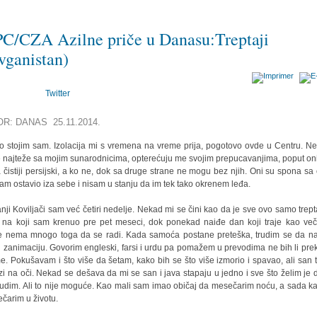
C/CZA Azilne priče u Danasu:Treptaji
vganistan)
Twitter
OR: DANAS 25.11.2014.
o stojim sam. Izolacija mi s vremena na vreme prija, pogotovo ovde u Centru. N
e najteže sa mojim sunarodnicima, opterećuju me svojim prepucavanjima, poput on
a čistiji persijski, a ko ne, dok sa druge strane ne mogu bez njih. Oni su spona sa
sam ostavio iza sebe i nisam u stanju da im tek tako okrenem leđa.
nji Koviljači sam već četiri nedelje. Nekad mi se čini kao da je sve ovo samo trept
 na koji sam krenuo pre pet meseci, dok ponekad naiđe dan koji traje kao več
 nema mnogo toga da se radi. Kada samoća postane preteška, trudim se da 
 zanimaciju. Govorim engleski, farsi i urdu pa pomažem u prevodima ne bih li prek
e. Pokušavam i što više da šetam, kako bih se što više izmorio i spavao, ali san 
zi na oči. Nekad se dešava da mi se san i java stapaju u jedno i sve što želim je 
udim. Ali to nije moguće. Kao mali sam imao običaj da mesečarim noću, a sada k
čarim u životu.