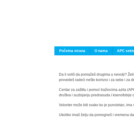
Početna strana
O nama
APC sekto
Da li voliš da pomažeš drugima u nevolji? Želiš
provedeš radeći nešto korisno i za sebe i za 
Centar za zaštitu i pomoć tražiocima azila (AP
društva i suzbijanju predrasuda i ksenofobije 
Volonter može biti svako ko je punoletan, ima 
Ukoliko imaš želju da pomogneš i vremena da s