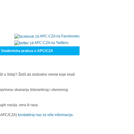
APC-CZA na Facebooku
APC-CZA na Twitteru
Studentska praksa u APC/CZA
šli u Srbiji? Želiš da slobodno vreme koje imaš
oprinesu stvaranju tolerantnog i otvorenog
h nacija, vera ili rasa.
a (APC/CZA)
kontaktiraj nas za više informacija.