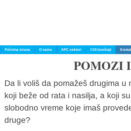
Početna strana
O nama
APC sektori
COI izveštaji
Konta
POMOZI 
Da li voliš da pomažeš drugima u n
koji beže od rata i nasilja, a koji 
slobodno vreme koje imaš provedeš
druge?