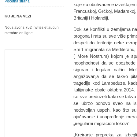
Početna strana
koje su obuhvaćene izveštajem: A
Francuskoj, Grčkoj, Mađarskoj, Irs
KO JE NA VEZI
Britaniji i Holandiji.
Nous avons 752 invités et aucun
Dok se konflikti u zemljama na 
membre en ligne
progona i rata su sve više primo
dospeli do teritorije neke evro
Smrt migranata na Mediteranu, 
( More Nostrum) kojom je spa
neophodnost da se obezbede 
siguran i legalan način. Međ
angažovanja da se takvo pit
tragedije kod Lampeduze, kad
italijanske obale oktobra 2014.
se sve preduzeti kako se takva 
se ubrzo ponovo sveo na is
nedovoljan uspeh, kao što su
ojačavanje i unapređenje mera
„iregularni migracioni tokovi".
„Kreiranje prepreka za izbegl