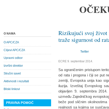
OČEK
Rizikujući svoj živo
O NAMA
traže sigurnost od ra
O APC/CZA
Ciljevi APC/CZA
Twitter
Upravni odbor
ECRE 9. septembar 2014.
Izvršni direktor
Sa ograničenim pristupom teritor
Stručni savet
od rata i progona i čiji se put
zemlji, Evropska unija kao sig
Aktivnosti i rezultati
iluzija. Izveštaj Evropskog s
Bliski linkovi
objavljen 9. septembra 2014. 
uzmeđu Zajedničkog evropskog si
beže pod sličnim okolnostima 
PRAVNA POMOĆ
realnosti sa kojima se suočavaj