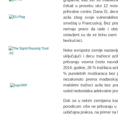
čekali u proseku oko 12 mese
prihvatne centre. Dana 31. dec
azila zbog svoje vulnerabilnos
smeštaj u Francuskoj. Bez prist
nemaju pravo da rade i obez
ostavljeni su da se brinu sami 
beskućnici.
Neke evropske zemlje nastavljaju
uključujući i decu tražioce az
pritvaraju veoma često navo
2014. godine, 26 % tražilaca azi
% punoletnih muškaraca bez po
nezakonoto prema mađarskoj le
maloletni tražioci azila bez pr
usled nedostatka adekvatne pro
Dok se u nekim zemljama kao št
porodicom više ne pritvaraju 
uobičajna praksa, na primer na M