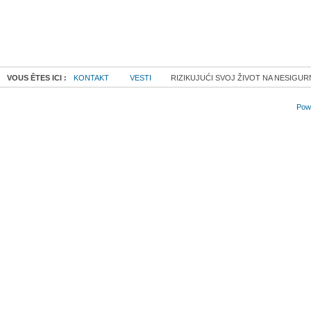
VOUS ÊTES ICI :
KONTAKT
VESTI
RIZIKUJUĆI SVOJ ŽIVOT NA NESIGU
Powe