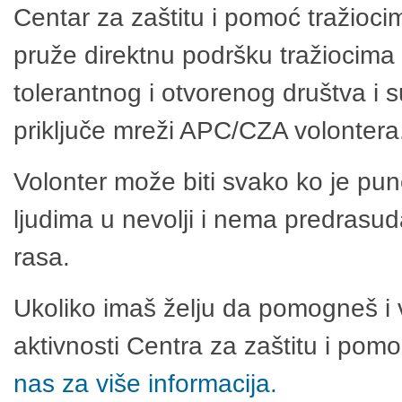
Centar za zaštitu i pomoć tražioci
pruže direktnu podršku tražiocima 
tolerantnog i otvorenog društva i 
priključe mreži APC/CZA volontera
Volonter može biti svako ko je pu
ljudima u nevolji i nema predrasuda
rasa.
Ukoliko imaš želju da pomogneš i 
aktivnosti Centra za zaštitu i po
nas za više informacija.