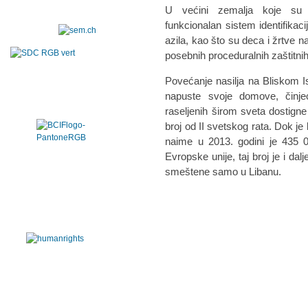
U većini zemalja koje su 
funkcionalan sistem identifikaci
azila, kao što su deca i žrtve n
posebnih proceduralnih zaštitni
Povećanje nasilja na Bliskom Ist
napuste svoje domove, činjeći
raseljenih širom sveta dostigne 
broj od II svetskog rata. Dok je 
naime u 2013. godini je 435 00
Evropske unije, taj broj je i da
smeštene samo u Libanu.