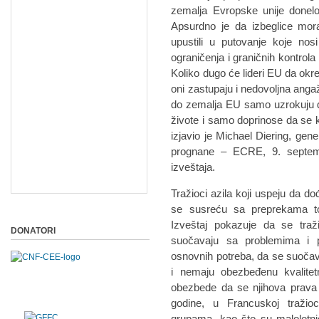
zemalja Evropske unije donel
Apsurdno je da izbeglice mora
upustili u putovanje koje nosi
ograničenja i graničnih kontrola
Koliko dugo će lideri EU da okre
oni zastupaju i nedovoljna angaž
do zemalja EU samo uzrokuju da
živote i samo doprinose da se 
izjavio je Michael Diering, gen
prognane – ECRE, 9. septemb
izveštaja.
Tražioci azila koji uspeju da d
se susreću sa preprekama tok
Izveštaj pokazuje da se traž
DONATORI
suočavaju sa problemima i 
osnovnih potreba, da se suočav
i nemaju obezbeđenu kvalite
obezbede da se njihova prava
godine, u Francuskoj tražioc
grupama, kao što su maloletnici,