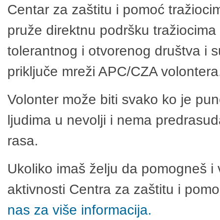
Centar za zaštitu i pomoć tražioci
pruže direktnu podršku tražiocima 
tolerantnog i otvorenog društva i 
priključe mreži APC/CZA volontera
Volonter može biti svako ko je pu
ljudima u nevolji i nema predrasuda
rasa.
Ukoliko imaš želju da pomogneš i 
aktivnosti Centra za zaštitu i po
nas za više informacija.