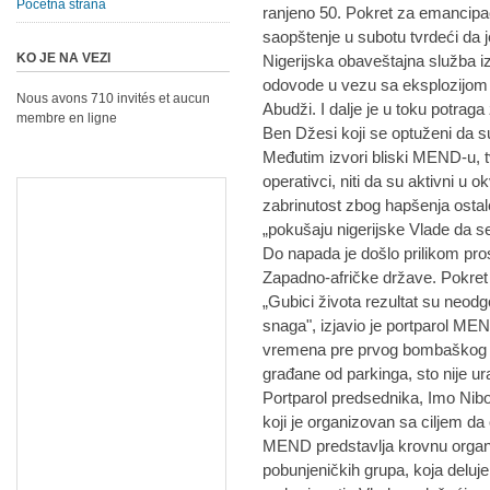
Početna strana
ranjeno 50. Pokret za emancipa
saopštenje u subotu tvrdeći da 
KO JE NA VEZI
Nigerijska obaveštajna služba izj
odovode u vezu sa eksplozijom 
Nous avons 710 invités et aucun
Abudži. I dalje je u toku potraga
membre en ligne
Ben Džesi koji se optuženi da 
Međutim izvori bliski MEND-u, 
operativci, niti da su aktivni u o
zabrinutost zbog hapšenja ostale
„pokušaju nigerijske Vlade da s
Do napada je došlo prilikom pro
Zapadno-afričke države. Pokret
„Gubici života rezultat su neo
snaga", izjavio je portparol M
vremena pre prvog bombaškog n
građane od parkinga, sto nije ur
Portparol predsednika, Imo Nibo
koji je organizovan sa ciljem da
MEND predstavlja krovnu organi
pobunjeničkih grupa, koja delu