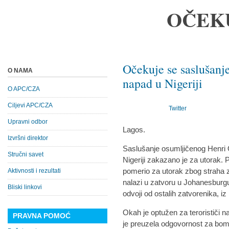
OČEK
Očekuje se saslušanje
O NAMA
napad u Nigeriji
O APC/CZA
Ciljevi APC/CZA
Twitter
Upravni odbor
Lagos.
Izvršni direktor
Saslušanje osumljičenog Henr
Stručni savet
Nigeriji zakazano je za utorak.
pomerio za utorak zbog straha 
Aktivnosti i rezultati
nalazi u zatvoru u Johanesburg
Bliski linkovi
odvoji od ostalih zatvorenika, i
Okah je optužen za terorističi n
PRAVNA POMOĆ
je preuzela odgovornost za bomb