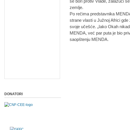
se bori protiv Vlade, zalažući s
zemlje.
Po rečima predstavnika MENDA,
strane vlasti u Južnoj Africi gde
svoje učešće. „Iako Okah nikada 
MENDA, već par puta je bio pri
saopštenju MENDA.
DONATORI