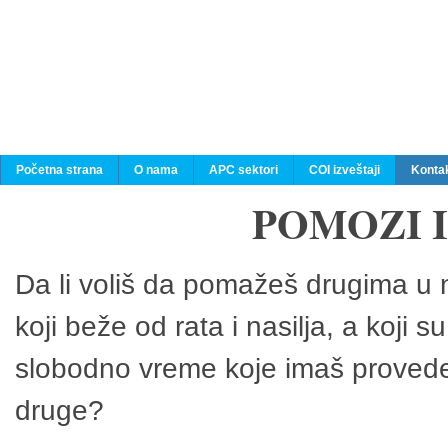
Početna strana
O nama
APC sektori
COI izveštaji
Konta
POMOZI 
Da li voliš da pomažeš drugima u n
koji beže od rata i nasilja, a koji 
slobodno vreme koje imaš provedeš
druge?