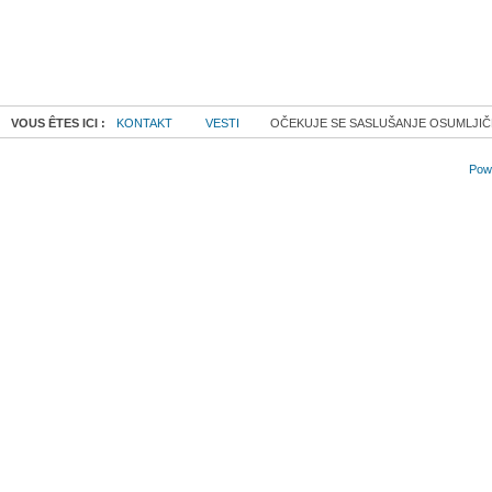
VOUS ÊTES ICI :
KONTAKT
VESTI
OČEKUJE SE SASLUŠANJE OSUMLJIČE
Powe