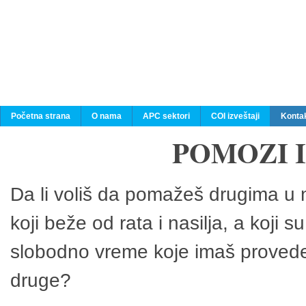
Početna strana
O nama
APC sektori
COI izveštaji
Konta
POMOZI 
Da li voliš da pomažeš drugima u n
koji beže od rata i nasilja, a koji 
slobodno vreme koje imaš provedeš
druge?