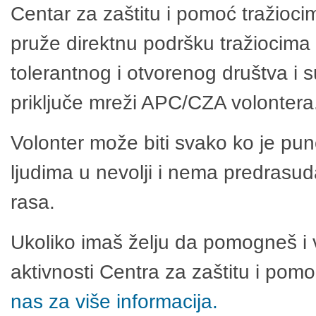
Centar za zaštitu i pomoć tražioci
pruže direktnu podršku tražiocima 
tolerantnog i otvorenog društva i 
priključe mreži APC/CZA volontera
Volonter može biti svako ko je pu
ljudima u nevolji i nema predrasuda
rasa.
Ukoliko imaš želju da pomogneš i 
aktivnosti Centra za zaštitu i po
nas za više informacija.