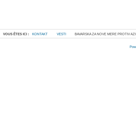
VOUS ÊTES ICI :
KONTAKT
VESTI
BAVARSKA ZA NOVE MERE PROTIV AZI
Powe