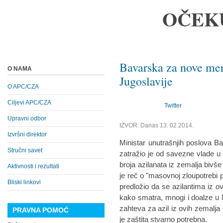
OČEK
Bavarska za nove mere
O NAMA
Jugoslavije
O APC/CZA
Ciljevi APC/CZA
Twitter
Upravni odbor
IZVOR: Danas 13. 02.2014.
Izvršni direktor
Ministar unutrašnjih poslova
Stručni savet
zatražio je od savezne vlade 
broja azilanata iz zemalja bivše
Aktivnosti i rezultati
je reč o "masovnoj zloupotrebi 
Bliski linkovi
predložio da se azilantima iz 
kako smatra, mnogi i doalze u
zahteva za azil iz ovih zemalja 
PRAVNA POMOĆ
je zaštita stvarno potrebna.