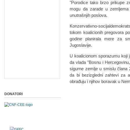
"Porodice tako brzo prikupe z
mogu da zarade u zemljema iz
unutrašnjih poslova.
Konzervativno-socijaldemokrat
tokom koalicionih pregovora p
godine planirala mere za sm
Jugoslavije.
U koalicionom sporazumu koji 
da vlada "Bosnu i Hercegovinu, 
sigurne zemlje u smislu člana
da bi bezizgledni zahtevi za 
obrađuju i njihov boravak u Ne
DONATORI