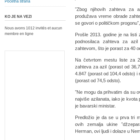
Početna strana
"Zbog njihovih zahteva za az
produžava vreme obrade zahtev
KO JE NA VEZI
se govori o političkom progonu"
Nous avons 1012 invités et aucun
membre en ligne
Prošle 2013. godine je na listi
podnosilaca zahteva za azil
zahtevom, što je porast za 40 
Na četvrtom mestu liste za 2
zahteva za azil (porast od 36
4.847 (porast od 104,4 odsto) 
(porast od 74,5 odsto).
"Ne mogu da prihvatim da su ove
najviše azilanata, iako je kvota
je bavarski ministar.
Predložio je da se u prva tri
ovih zemalja ukine "džzepar
Herman, ovi ljudi i dolaze u Ne