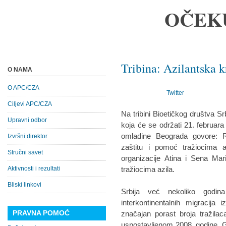
OČEK
Tribina: Azilantska k
O NAMA
O APC/CZA
Twitter
Ciljevi APC/CZA
Na tribini Bioetičkog društva Srbi
Upravni odbor
koja će se održati 21. februa
omladine Beograda govore: R
Izvršni direktor
zaštitu i pomoć tražiocima az
Stručni savet
organizacije Atina i Sena Mar
Aktivnosti i rezultati
tražiocima azila.
Bliski linkovi
Srbija već nekoliko godina
interkontinentalnih migracija 
PRAVNA POMOĆ
značajan porast broja tražila
uspostavljenom 2008. godine. G