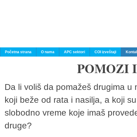
Početna strana
O nama
APC sektori
COI izveštaji
Konta
POMOZI 
Da li voliš da pomažeš drugima u n
koji beže od rata i nasilja, a koji 
slobodno vreme koje imaš provedeš
druge?