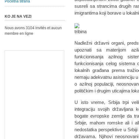
Početna strana
susreli sa strancima drugih rasa,
imigrantima koji borave u lokaln
KO JE NA VEZI
Nous avons 3104 invités et aucun
membre en ligne
Nadležni državni organi, predst
upoznati sa materijom azi
funkcionisanja azilnog sis
funkcionisanja celog sistema 
lokalnih građana prema tražio
nemaju adekvatnu asistenciju u 
o azilnoj populaciji, neosnova
političkim i drugim uticajima loka
U isto vreme, Srbija trpi vel
integraciju svojih državljana
bogate evropske zemlje da tra
Srbije, mahom romske ali i al
nedostatka perspektive u Srbiji 
državama. Njihovi neosnovani