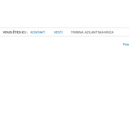
VOUS ÊTES ICI :
KONTAKT
VESTI
TRIBINA: AZILANTSKA KRIZA
Powe