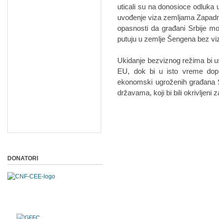
uticali su na donosioce odluk
uvođenje viza zemljama Zapadno
opasnosti da građani Srbije mo
putuju u zemlje Šengena bez vi
Ukidanje bezviznog režima bi us
EU, dok bi u isto vreme dopri
ekonomski ugroženih građana Sr
državama, koji bi bili okrivljen
DONATORI