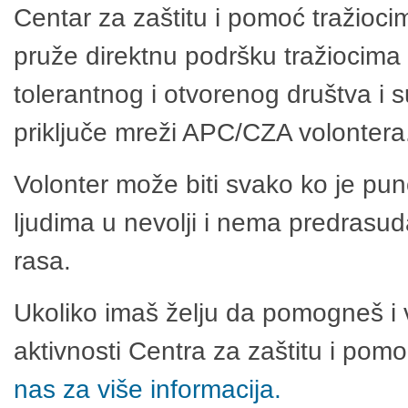
Centar za zaštitu i pomoć tražioci
pruže direktnu podršku tražiocima 
tolerantnog i otvorenog društva i 
priključe mreži APC/CZA volontera
Volonter može biti svako ko je pu
ljudima u nevolji i nema predrasuda
rasa.
Ukoliko imaš želju da pomogneš i 
aktivnosti Centra za zaštitu i po
nas za više informacija.