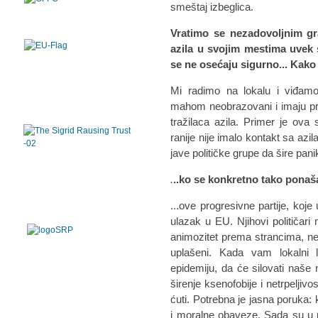
smeštaj izbeglica.
Vratimo se nezadovoljnim gra
azila u svojim mestima uvek s
se ne osećaju sigurno... Kak
Mi radimo na lokalu i viđamo
mahom neobrazovani i imaju pre
tražilaca azila. Primer je ova 
ranije nije imalo kontakt sa azil
jave političke grupe da šire pani
.
..ko se konkretno tako ponaš
...ove progresivne partije, koj
ulazak u EU. Njihovi političari 
animozitet prema strancima, nei
uplašeni. Kada vam lokalni 
epidemiju, da će silovati naše n
širenje ksenofobije i netrpeljiv
ćuti. Potrebna je jasna poruka:
i moralne obaveze. Sada su u 