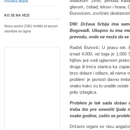
dolaskom zime, perioda kada
Početna strana
glavom, ćebad, lekovi i hran
Đurovićem, izvršnim direktorom 
KO JE NA VEZI
DW:
Država Srbija ima samo
Nous avons 2361 invités et aucun
Bogovađi. Ukupno tu ima mest
membre en ligne
prevodu, ovde ne može da se sm
Radoš Đurović: U pravu ste. Bro
iznad 4.000, od toga je 1.000 Si
Njihov put vodi uglavnom prek
druga ili treća stanica ka zapa
brzo dolaze i odlaze, ali nama 
problem je javnost davno treba
onako kako su to uradile ostale ze
priliv izbeglica.
Problem je tek sada došao 
treba što pre smestiti ljude
svake godine, zašto se probl
Državni organi se nisu angažo