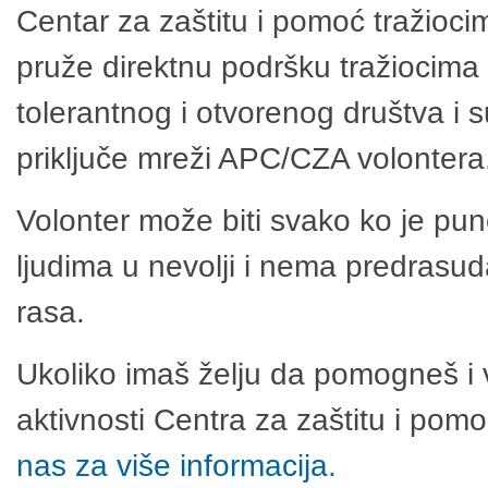
Centar za zaštitu i pomoć tražioci
pruže direktnu podršku tražiocima 
tolerantnog i otvorenog društva i 
priključe mreži APC/CZA volontera
Volonter može biti svako ko je pu
ljudima u nevolji i nema predrasuda
rasa.
Ukoliko imaš želju da pomogneš i 
aktivnosti Centra za zaštitu i po
nas za više informacija.