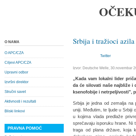
OČEK
Srbija i tražioci azi
O NAMA
O APC/CZA
Twitter
Ciljevi APC/CZA
Izvor: Deutsche Welle, 30.novembar 2
Upravni odbor
„Kada vam lokalni lider prič
Izvršni direktor
da će silovati naše najbliže i 
ksenofobije i netrpeljivosti",
Stručni savet
Aktivnosti i rezultati
Srbija je jedna od zemalja na p
uniji. Međutim, te ljude u Srbij
Bliski linkovi
u kojima vlada predlaže privr
sprečavaju isporuku hrane. Ni 
PRAVNA POMOĆ
traga od plana države, koja 