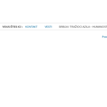
VOUS ÊTES ICI :
KONTAKT
VESTI
SRBIJA I TRAŽIOCI AZILA – HUMANOS
Powe