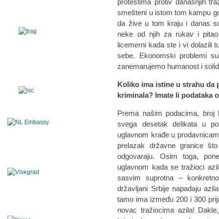
protestima protiv današnjih tra
smešteni u istom tom kampu gde 
da žive u tom kraju i danas su
neke od njih za rukav i pita
licemerni kada ste i vi dolazil
sebe. Ekonomski problemi su
zanemarujemo humanost i solid
Koliko ima istine u strahu da
kriminala? Imate li podataka 
Prema našim podacima, broj kr
svega desetak delikata u pop
uglavnom krađe u prodavnicama. P
prelazak državne granice što
odgovaraju. Osim toga, pon
uglavnom kada se tražioci azi
sasvim suprotna – konkretno 
državljani Srbije napadaju azilan
tamo ima između 200 i 300 prij
novac tražiocima azila! Dakle,