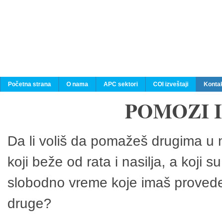
Početna strana
O nama
APC sektori
COI izveštaji
Konta
POMOZI 
Da li voliš da pomažeš drugima u n
koji beže od rata i nasilja, a koji 
slobodno vreme koje imaš provedeš
druge?