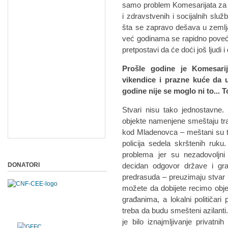
samo problem Komesarijata za 
i zdravstvenih i socijalnih služ
šta se zapravo dešava u zemljama
već godinama se rapidno povećav
pretpostavi da će doći još ljudi
Prošle godine je Komesari
vikendice i prazne kuće da u
godine nije se moglo ni to... 
Stvari nisu tako jednostavne
objekte namenjene smeštaju tra
kod Mladenovca – meštani su t
policija sedela skrštenih ruku.
problema jer su nezadovoljni 
DONATORI
decidan odgovor države i građ
predrasuda – preuzimaju stvar
možete da dobijete recimo obje
građanima, a lokalni političa
treba da budu smešteni azilanti
je bilo iznajmljivanje privat