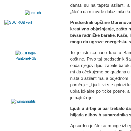
danas su na tapetu azilanti, a
„Neću da mi ovde dolazi niko ko 
Predsednik opštine Obrenova
kreativno objašnjenje, zašto n
bivše radničke barake. Kaže, T
mogu da ugroze energetsku st
To je isti scenario kao u Banj
opštine. Prvo taj predsednik ša
onda njegovi ljudi zapale baraku
mi da očekujemo od građana u O
ništa o azilantima, a odjednom 
poručuje: „Ljudi, vi ste gotovi 
ubira lokalne političke poene, 
je najtužnije.
Ljudi u Srbiji bi bar trebalo 
hiljada njihovih sunarodnika s
Apsurdno je što su mnoge izbegl