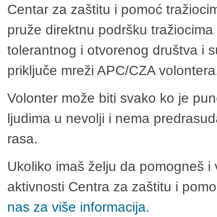
Centar za zaštitu i pomoć tražioci
pruže direktnu podršku tražiocima 
tolerantnog i otvorenog društva i 
priključe mreži APC/CZA volontera
Volonter može biti svako ko je pu
ljudima u nevolji i nema predrasuda
rasa.
Ukoliko imaš želju da pomogneš i 
aktivnosti Centra za zaštitu i po
nas za više informacija.