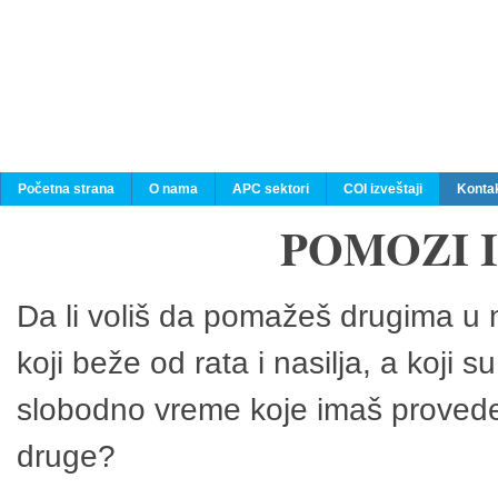
Početna strana
O nama
APC sektori
COI izveštaji
Konta
POMOZI 
Da li voliš da pomažeš drugima u n
koji beže od rata i nasilja, a koji 
slobodno vreme koje imaš provedeš
druge?