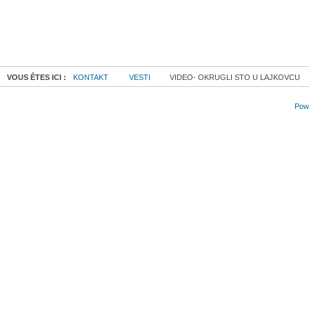
VOUS ÊTES ICI :
KONTAKT
VESTI
VIDEO- OKRUGLI STO U LAJKOVCU
Powe