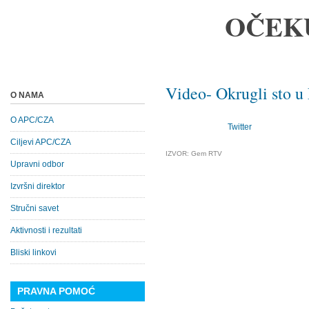
OČEK
Video- Okrugli sto u
O NAMA
O APC/CZA
Twitter
Ciljevi APC/CZA
IZVOR: Gem RTV
Upravni odbor
Izvršni direktor
Stručni savet
Aktivnosti i rezultati
Bliski linkovi
PRAVNA POMOĆ