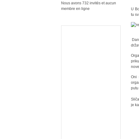
Nous avons 732 invités et aucun
membre en ligne
U Bo
tu s
Re
Dana
drža
Orga
prik
nov
Oni 
orga
putu
Slič
je k