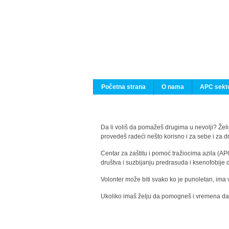
Početna strana
O nama
APC sekto
Da li voliš da pomažeš drugima u nevolji? Želiš
provedeš radeći nešto korisno i za sebe i za 
Centar za zaštitu i pomoć tražiocima azila (AP
društva i suzbijanju predrasuda i ksenofobije 
Volonter može biti svako ko je punoletan, ima 
Ukoliko imaš želju da pomogneš i vremena da s