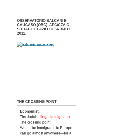
OSSERVATORIO BALCANI E
CAUCASO (OBC), APC/CZA O
SITUACIJI U AZILU U SRBIJI U
2011.
THE CROSSING POINT
Economist,
Tim Judah-
Illegal immigration
The crossing point
Would-be immigrants to Europe
can go almost anywhere—for a