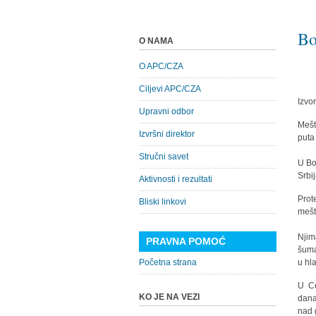
Bo
O NAMA
O APC/CZA
Ciljevi APC/CZA
Izvo
Upravni odbor
Mešt
Izvršni direktor
puta
Stručni savet
U Bo
Srbi
Aktivnosti i rezultati
Prot
Bliski linkovi
mešt
Njim
PRAVNA POMOĆ
šuma
Početna strana
u hl
U Ce
KO JE NA VEZI
dana
nad 