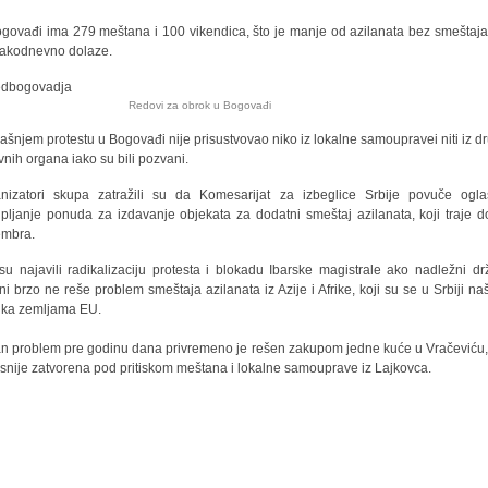
govađi ima 279 meštana i 100 vikendica, što je manje od azilanata bez smeštaja,
vakodnevno dolaze.
dovi za obrok u Bogovađi
šnjem protestu u Bogovađi nije prisustvovao niko iz lokalne samoupravei niti iz d
vnih organa iako su bili pozvani.
nizatori skupa zatražili su da Komesarijat za izbeglice Srbije povuče ogl
upljanje ponuda za izdavanje objekata za dodatni smeštaj azilanata, koji traje d
embra.
su najavili radikalizaciju protesta i blokadu Ibarske magistrale ako nadležni dr
ni brzo ne reše problem smeštaja azilanata iz Azije i Afrike, koji su se u Srbiji naš
 ka zemljama EU.
an problem pre godinu dana privremeno je rešen zakupom jedne kuće u Vračeviću,
asnije zatvorena pod pritiskom meštana i lokalne samouprave iz Lajkovca.