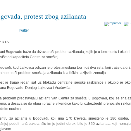
govađa, protest zbog azilanata
Twitter
r: RTS
ani Bogovađe traže da država reši problem azilanata, kojih je u tom mestu i okolini
 više od kapaciteta Centra za smeštaj.
govađi, kod Lajkovca održan je protest meštana tog i još dva sela, koji traže da dr
ja hitno reši problem smeštaja azilanata iz afričkih i azijskih zemalja.
est je trajao jedan sat uz blokadu centralne seoske raskrsnice i okupio je ok
ana Bogovađe, Donjeg Lajkovca i Vračevića.
a problem predstavljaju azilanti van Centra za smeštaj u Bogovađi, koji se snala
ma, a dešava se da obiju i prazne vikendice kako bi ozbezbedili prenoćište i skloni
adnim noćima.
ntru za azilante u Bogovađi, koji ima 170 kreveta, smešteno je 180 osoba,
šnjoj podeli lanč paketa, što im je jedini obrok, bilo je 350 azilanata koji nemaju
glavom.