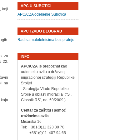
APC U SUBOTICI
 koji
APC/CZA odeljenje Subotica
APC I ZVDO BEOGRAD
Rad sa maloletnicima bez pratnje
rugih
as za
INFO
o 22.
APC/CZA
je prepoznat kao
autoritet u azilu u državnoj
žavni
migracionoj strategiji Republike
li na
Srbije!
- Strategija Vlade Republike
Srbije u oblasti migracija ("Sl.
 koja
Glasnik RS", no. 59/2009.)
Centar za zaštitu i pomoć
tražiocima azila
Mišarska 16
Tel: +381(0)11 323 30 70;
+381(0)11 407 94 65