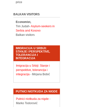
price
BALKAN VISITORS
Economist,
Tim Judah-
Asylum-seekers in
Serbia and Kosovo
Balkan visitors
IMIGRACIJA U SRBIJI:
STANJE I PERSPEKTIVE,
TOLERANCIJA I
INTEGRACIJA
Imigracija u Srbiji: Stanje i
perspektive, tolerancija i
integracija
- Mirjana Bobić
PUTNICI NIOTKUDA ZA NIGDE
Putnici niotkuda za nigde
-
Marko Todorović