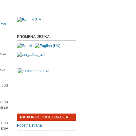
PROMENA JEZIKA
 dva
žava
o 200
ze po
li se
RADIONICE I INTEGRACIJA
 a na
Početna strana
 krov