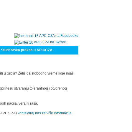
APC-CZA na Facebooku
APC-CZA na Twitteru
Studentska praksa u APC/CZA
šli u Srbiji? Želiš da slobodno vreme koje imaš
oprinesu stvaranju tolerantnog i otvorenog
h nacija, vera ili rasa.
a (APC/CZA)
kontaktiraj nas za više informacija.