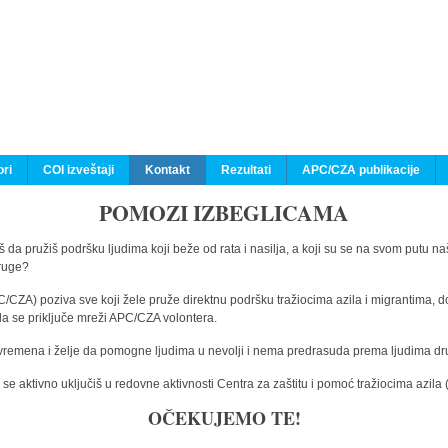
ri
COI izveštaji
Kontakt
Rezultati
APC/CZA publikacije
POMOZI IZBEGLICAMA
 da pružiš podršku ljudima koji beže od rata i nasilja, a koji su se na svom putu na
druge?
C/CZA) poziva sve koji žele pruže direktnu podršku tražiocima azila i migrantima, d
da se priključe mreži APC/CZA volontera.
vremena i želje da pomogne ljudima u nevolji i nema predrasuda prema ljudima drugi
e aktivno uključiš u redovne aktivnosti Centra za zaštitu i pomoć tražiocima azil
OČEKUJEMO TE!