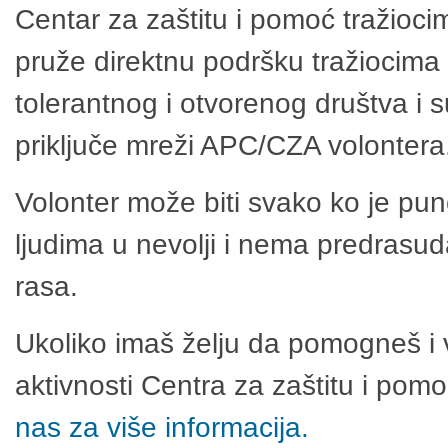
Centar za zaštitu i pomoć tražioci
pruže direktnu podršku tražiocima 
tolerantnog i otvorenog društva i 
priključe mreži APC/CZA volontera
Volonter može biti svako ko je pu
ljudima u nevolji i nema predrasuda
rasa.
Ukoliko imaš želju da pomogneš i 
aktivnosti Centra za zaštitu i po
nas za više informacija.