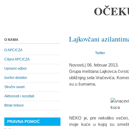
OČEK
Lajkovčani azilantima
O NAMA
O APC/CZA
Twitter
Ciljevi APC/CZA
Novosti,| 06. februar 2013.
Upravni odbor
Grupa meštana Lajkovca čvrsto j
obližnjeg sela Vračevića. Komesar
Izvršni direktor
su u šumama.
Stručni savet
Aktivnosti i rezultati
Bliski linkovi
NEKO je, pre nekoliko večeri
PRAVNA POMOĆ
moje kuće u kojoj su smešte