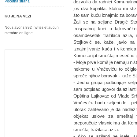
Početna strana
dozvolila da radnici Komunalno
još dva kupatila. Stalno mi sti
što sam kuću iznajmio za borav
KO JE NA VEZI
Žali se na seljane Dragić Sto
Nous avons 892 invités et aucun
trospratnoj kući u lajkovač
membre en ligne
osamdesetak tražilaca azila, 
Stojković se, kaže, javio na 
iznajmljivanje kuća i vikendica
Komesarijat smeštaj mesečno pl
- Moje prve komšije nemaju ništa
nekome u Vračeviću to očigl
spreče njihov boravak - kaže St
- Jedna grupa podbunjuje selja
sam potpisao ugovor da azilanti
Opština Lajkovac od Vlade Srb
Vračeviću budu iseljeni do - p
utorak zahtevano je da nadležne
objekat uslove za smeštaj t
preporučuje vlasnicima da Kome
smeštaj tražilaca azila.
- Ako se azilanti ne isele,