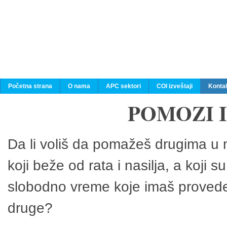
Početna strana
O nama
APC sektori
COI izveštaji
Konta
POMOZI 
Da li voliš da pomažeš drugima u n
koji beže od rata i nasilja, a koji 
slobodno vreme koje imaš provedeš
druge?