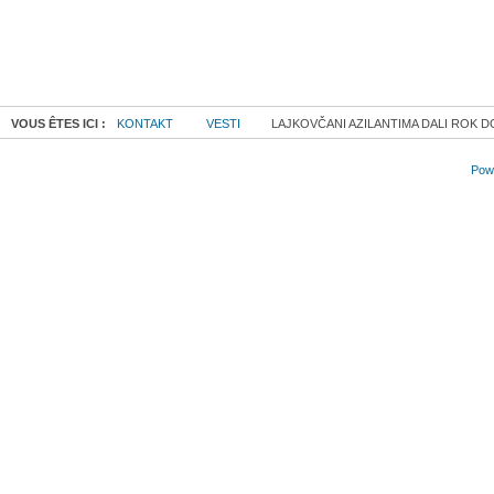
VOUS ÊTES ICI :
KONTAKT
VESTI
LAJKOVČANI AZILANTIMA DALI ROK D
Powe