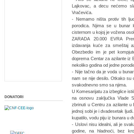
Lajkovac, a decu nećemo sla
Vračevića.
- Nemamo ništa protiv tih lju
porodica. Njima se u bunar 
cisternom u kojoj je vožena oso
ZARADA 20.000 EVRA Prema 
izdavanja kuće za smeštaj az
Obezbedio im je pet kompjuter
doprema Centar za azilante iz
nekoliko godina od jedne porodic
- Nije tačno da je voda u bunaru
nam se nije desilo. Otkako su o
svakodnevno smo sa njima.
U Komesarijatu za izbeglice isti
DONATORI
na osnovu zaključka Vlade S
zbrinuti u Centru za azilante u
jednoj sobi je i dvadesetak ljud
kupatilo, vodu piju iz bunara u d
- Uslovi nisu idealni, ali je s
godine, na hladnoći, bez k