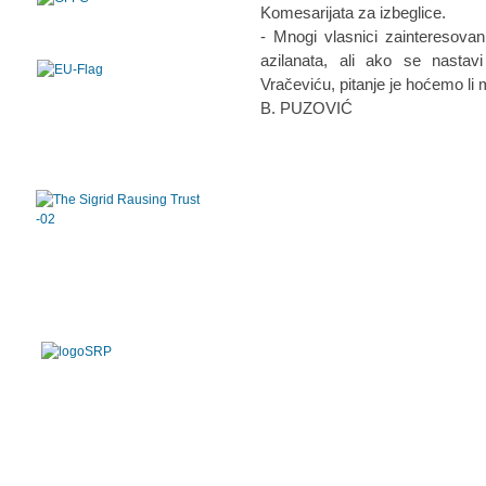
Komesarijata za izbeglice.
- Mnogi vlasnici zainteresova
azilanata, ali ako se nasta
Vračeviću, pitanje je hoćemo li
B. PUZOVIĆ