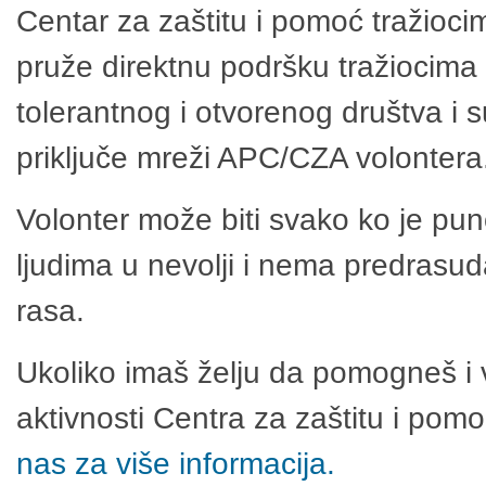
Centar za zaštitu i pomoć tražioci
pruže direktnu podršku tražiocima 
tolerantnog i otvorenog društva i 
priključe mreži APC/CZA volontera
Volonter može biti svako ko je pu
ljudima u nevolji i nema predrasuda
rasa.
Ukoliko imaš želju da pomogneš i 
aktivnosti Centra za zaštitu i po
nas za više informacija.