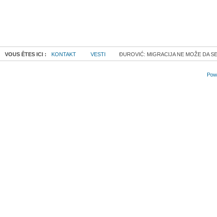
VOUS ÊTES ICI :
KONTAKT
VESTI
ĐUROVIĆ: MIGRACIJA NE MOŽE DA S
Powe