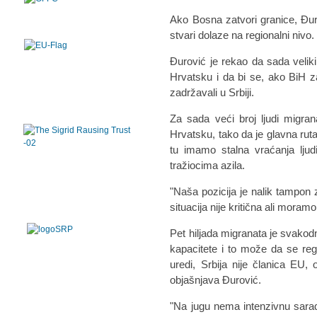
Ako Bosna zatvori granice, Đur
stvari dolaze na regionalni nivo.
Đurović je rekao da sada velik
Hrvatsku i da bi se, ako BiH z
zadržavali u Srbiji.
Za sada veći broj ljudi migra
Hrvatsku, tako da je glavna ruta
tu imamo stalna vraćanja ljud
tražiocima azila.
"Naša pozicija je nalik tampon 
situacija nije kritična ali moram
Pet hiljada migranata je svakodn
kapacitete i to može da se reg
uredi, Srbija nije članica EU,
objašnjava Đurović.
"Na jugu nema intenzivnu sara