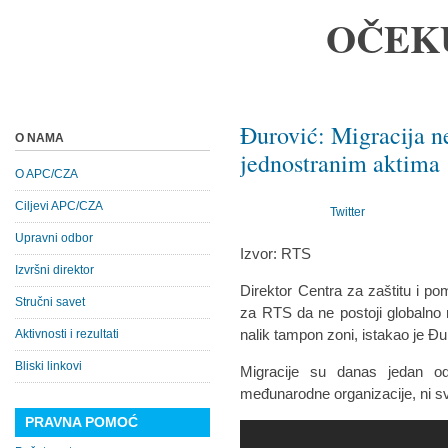
OČEK
Đurović: Migracija n
O NAMA
jednostranim aktima
O APC/CZA
Ciljevi APC/CZA
Twitter
Upravni odbor
Izvor: RTS
Izvršni direktor
Direktor Centra za zaštitu i p
Stručni savet
za RTS da ne postoji globalno 
nalik tampon zoni, istakao je Đu
Aktivnosti i rezultati
Bliski linkovi
Migracije su danas jedan od
međunarodne organizacije, ni sv
PRAVNA POMOĆ