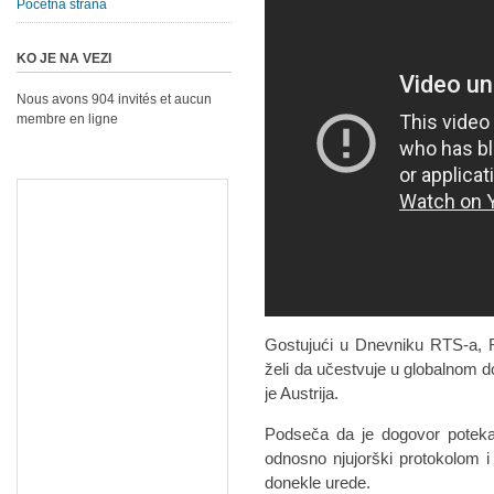
Početna strana
KO JE NA VEZI
Nous avons 904 invités et aucun
membre en ligne
Gostujući u Dnevniku RTS-a, 
želi da učestvuje u globalnom d
je Austrija.
Podseča da je dogovor poteka
odnosno njujorški protokolom i
donekle urede.