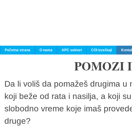
Početna strana
O nama
APC sektori
COI izveštaji
Konta
POMOZI 
Da li voliš da pomažeš drugima u n
koji beže od rata i nasilja, a koji 
slobodno vreme koje imaš provedeš
druge?