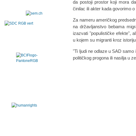
da postoji prostor koji mora d
činilac ili akter kada govorimo o 
Za nameru američkog predsedn
na državljanstvo bebama mig
izazvati "populističke efekte", a
u kojem su migranti kroz istorij
"Ti ljudi ne odlaze u SAD samo
političkog progona ili nasilja u