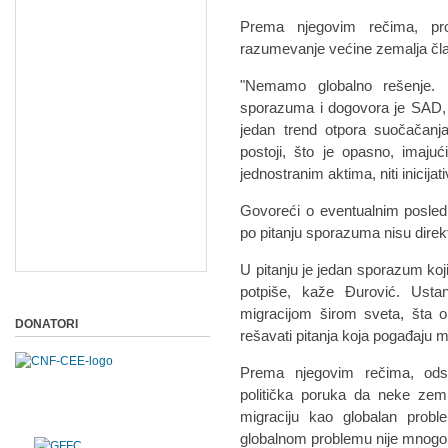
Prema njegovim rečima, pro
razumevanje većine zemalja čl
"Nemamo globalno rešenje. P
sporazuma i dogovora je SAD, 
jedan trend otpora suočačan
postoji, što je opasno, imaju
jednostranim aktima, niti inicij
Govoreći o eventualnim posled
po pitanju sporazuma nisu direk
U pitanju je jedan sporazum koj
potpiše, kaže Đurović. Ustano
migracijom širom sveta, šta o
DONATORI
rešavati pitanja koja pogađaju mi
Prema njegovim rečima, od
politička poruka da neke zem
migraciju kao globalan probl
globalnom problemu nije mnogo 