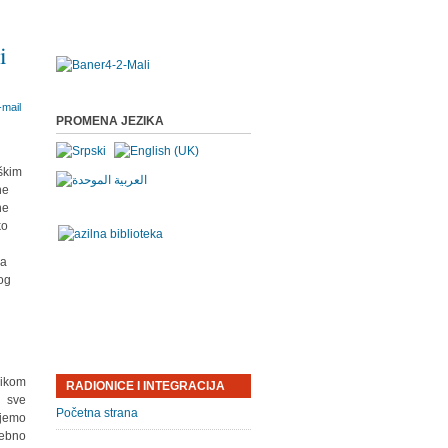
i
PROMENA JEZIKA
eškim
ne
ne
ko
 a
mog
likom
RADIONICE I INTEGRACIJA
e sve
Početna strana
ajemo
sebno