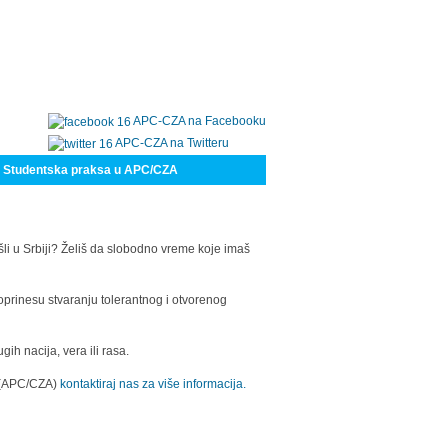
APC-CZA na Facebooku
APC-CZA na Twitteru
Studentska praksa u APC/CZA
šli u Srbiji? Želiš da slobodno vreme koje imaš
oprinesu stvaranju tolerantnog i otvorenog
h nacija, vera ili rasa.
a (APC/CZA)
kontaktiraj nas za više informacija.