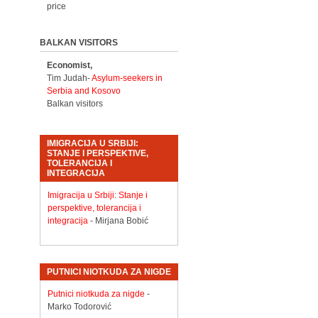
price
BALKAN VISITORS
Economist,
Tim Judah-
Asylum-seekers in
Serbia and Kosovo
Balkan visitors
IMIGRACIJA U SRBIJI:
STANJE I PERSPEKTIVE,
TOLERANCIJA I
INTEGRACIJA
Imigracija u Srbiji: Stanje i
perspektive, tolerancija i
integracija
- Mirjana Bobić
PUTNICI NIOTKUDA ZA NIGDE
Putnici niotkuda za nigde
-
Marko Todorović