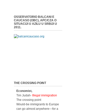
OSSERVATORIO BALCANI E
CAUCASO (OBC), APC/CZA O
SITUACIJI U AZILU U SRBIJI U
2011.
THE CROSSING POINT
Economist,
Tim Judah-
Illegal immigration
The crossing point
Would-be immigrants to Europe
can go almost anywhere—for a