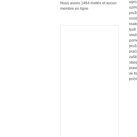
ugro
Nous avons 1464 invités et aucun
uzim
membre en ligne
pruž
izos
reak
ljud
sred
pomo
pruž
prać
zašt
stan
prav
se t
počn