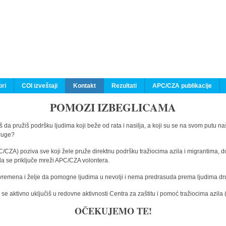
ri
COI izveštaji
Kontakt
Rezultati
APC/CZA publikacije
POMOZI IZBEGLICAMA
 da pružiš podršku ljudima koji beže od rata i nasilja, a koji su se na svom putu na
druge?
C/CZA) poziva sve koji žele pruže direktnu podršku tražiocima azila i migrantima, d
da se priključe mreži APC/CZA volontera.
vremena i želje da pomogne ljudima u nevolji i nema predrasuda prema ljudima drugi
e aktivno uključiš u redovne aktivnosti Centra za zaštitu i pomoć tražiocima azil
OČEKUJEMO TE!