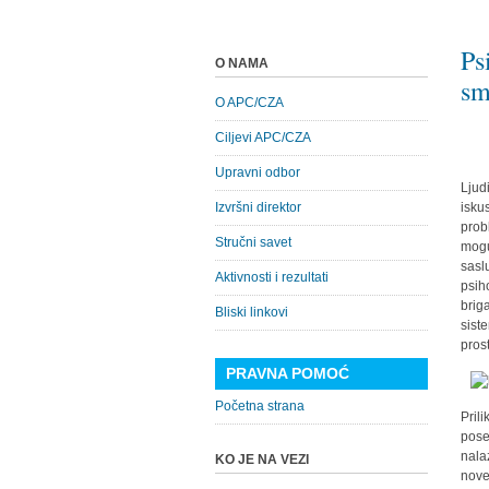
Ps
O NAMA
sm
O APC/CZA
Ciljevi APC/CZA
Upravni odbor
Ljud
Izvršni direktor
isku
prob
Stručni savet
mogu
sasl
Aktivnosti i rezultati
psih
brig
Bliski linkovi
sist
pros
PRAVNA POMOĆ
Početna strana
Pril
pose
nala
KO JE NA VEZI
nove