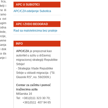
lica,
APC U SUBOTICI
lji i
e ili
APC/CZA odeljenje Subotica
iramo
a ovi
rugim
APC I ZVDO BEOGRAD
hodna
Rad sa maloletnicima bez pratnje
lede,
cije,
tvene
INFO
šanja
i dok
APC/CZA
je prepoznat kao
ma da
autoritet u azilu u državnoj
nje i
migracionoj strategiji Republike
Srbije!
- Strategija Vlade Republike
Srbije u oblasti migracija ("Sl.
Glasnik RS", no. 59/2009.)
Centar za zaštitu i pomoć
tražiocima azila
Mišarska 16
Tel: +381(0)11 323 30 70;
+381(0)11 407 94 65