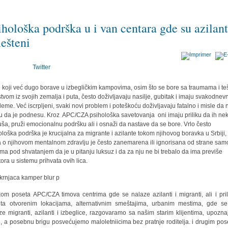
ihološka podrška u i van centara gde su azilant
ešteni
Twitter
i koji već dugo borave u izbegličkim kampovima, osim što se bore sa traumama i t
stvom iz svojih zemalja i puta, često doživljavaju nasilje, gubitak i imaju svakodnev
leme. Već iscrpljeni, svaki novi problem i poteškoću doživljavaju fatalno i misle da 
 da je podnesu. Kroz APC/CZA psihološka savetovanja oni imaju priliku da ih ne
uša, pruži emocionalnu podršku ali i osnaži da nastave da se bore. Vrlo često
ološka podrška je krucijalna za migrante i azilante tokom njihovog boravka u Srbiji,
a o njihovom mentalnom zdravlju je često zanemarena ili ignorisana od strane sa
ema pod shvatanjem da je u pitanju luksuz i da za nju ne bi trebalo da ima previše
tora u sistemu prihvata ovih lica.
ikom poseta APC/CZA timova centrima gde se nalaze azilanti i migranti, ali i pri
ta otvorenim lokacijama, alternativnim smeštajima, urbanim mestima, gde s
ze migranti, azilanti i izbeglice, razgovaramo sa našim starim klijentima, upozn
, a posebnu brigu posvećujemo maloletniicima bez pratnje roditelja. i drugim po