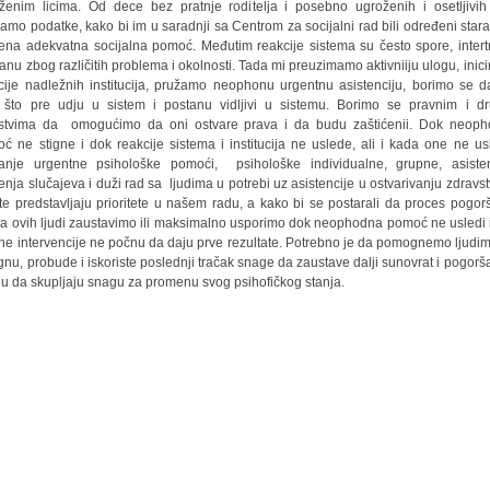
ženim licima. Od dece bez pratnje roditelja i posebno ugroženih i osetljivih 
amo podatke, kako bi im u saradnji sa Centrom za socijalni rad bili određeni starate
ena adekvatna socijalna pomoć. Međutim reakcije sistema su često spore, intertn
tanu zbog različitih problema i okolnosti. Tada mi preuzimamo aktivniiju ulogu, inic
cije nadležnih institucija, pružamo neophonu urgentnu asistenciju, borimo se d
i što pre udju u sistem i postanu vidljivi u sistemu. Borimo se pravnim i d
stvima da omogućimo da oni ostvare prava i da budu zaštićenii. Dok neop
ć ne stigne i dok reakcije sistema i institucija ne uslede, ali i kada one ne us
anje urgentne psihološke pomoći, psihološke individualne, grupne, asisten
enja slučajeva i duži rad sa ljudima u potrebi uz asistencije u ostvarivanju zdravs
ite predstavljaju prioritete u našem radu, a kako bi se postarali da proces pogor
ja ovih ljudi zaustavimo ili maksimalno usporimo dok neophodna pomoć ne usledi 
ne intervencije ne počnu da daju prve rezultate. Potrebno je da pomognemo ljudi
rgnu, probude i iskoriste poslednji tračak snage da zaustave dalji sunovrat i pogorša
u da skupljaju snagu za promenu svog psihofičkog stanja.