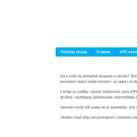
Početna strana
O nama
APC sekto
Da li voliš da pomažeš drugima u nevolji? Želiš
provedeš radeći nešto korisno i za sebe i za 
Centar za zaštitu i pomoć tražiocima azila (AP
društva i suzbijanju predrasuda i ksenofobije 
Volonter može biti svako ko je punoletan, ima 
Ukoliko imaš želju da pomogneš i vremena da s