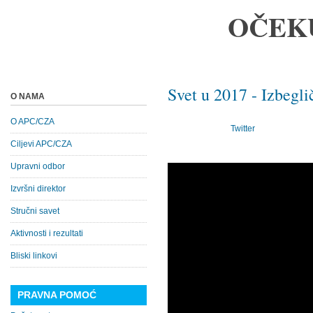
OČEK
Svet u 2017 - Izbegli
O NAMA
O APC/CZA
Twitter
Ciljevi APC/CZA
Upravni odbor
Izvršni direktor
Stručni savet
Aktivnosti i rezultati
Bliski linkovi
PRAVNA POMOĆ