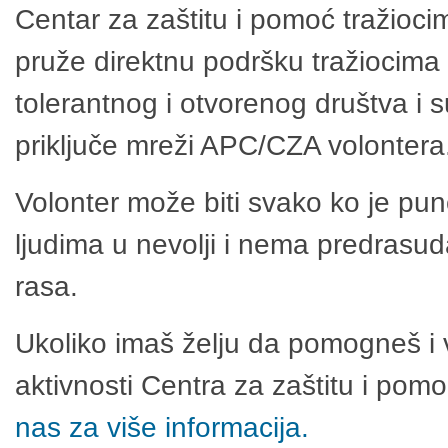
Centar za zaštitu i pomoć tražioci
pruže direktnu podršku tražiocima 
tolerantnog i otvorenog društva i 
priključe mreži APC/CZA volontera
Volonter može biti svako ko je pu
ljudima u nevolji i nema predrasuda
rasa.
Ukoliko imaš želju da pomogneš i 
aktivnosti Centra za zaštitu i po
nas za više informacija.