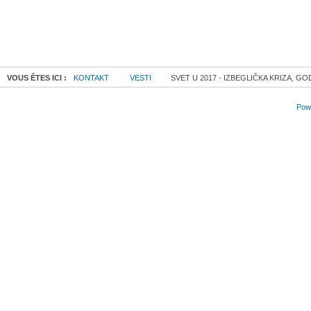
VOUS ÊTES ICI :
KONTAKT
VESTI
SVET U 2017 - IZBEGLIČKA KRIZA, G
Powe