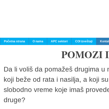
Početna strana
O nama
APC sektori
COI izveštaji
Konta
POMOZI 
Da li voliš da pomažeš drugima u n
koji beže od rata i nasilja, a koji 
slobodno vreme koje imaš provedeš
druge?