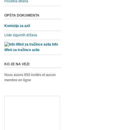
Početna strana
OPŠTA DOKUMENTA
Komisija za azil
Liste sigurnih država
Info
lifleti za tražioce azila
KO JE NA VEZI
Nous avons 950 invités et aucun
membre en ligne