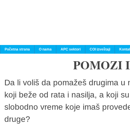
Početna strana
O nama
APC sektori
COI izveštaji
Konta
POMOZI 
Da li voliš da pomažeš drugima u n
koji beže od rata i nasilja, a koji 
slobodno vreme koje imaš provedeš
druge?