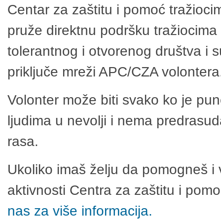
Centar za zaštitu i pomoć tražioci
pruže direktnu podršku tražiocima 
tolerantnog i otvorenog društva i 
priključe mreži APC/CZA volontera
Volonter može biti svako ko je pu
ljudima u nevolji i nema predrasuda
rasa.
Ukoliko imaš želju da pomogneš i 
aktivnosti Centra za zaštitu i po
nas za više informacija.