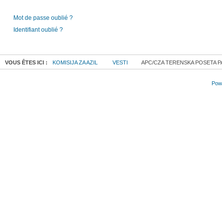
Mot de passe oublié ?
Identifiant oublié ?
VOUS ÊTES ICI :
KOMISIJA ZA AZIL
VESTI
APC/CZA TERENSKA POSETA PAR
Powe