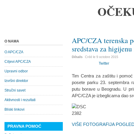
OČEK
APC/CZA terenska pos
O NAMA
sredstava za higijenu
O APC/CZA
Détails
Créé le
9 octobre 2015
Ciljevi APC/CZA
Twitter
Upravni odbor
Tim Centra za zaštitu i pomoć
Izvršni direktor
posete parku 23. septembra r
putu borave u Beogradu. U pris
Stručni savet
APC/CZA je izbeglicama dao sre
Aktivnosti i rezultati
Bliski linkovi
VIŠE FOTOGRAFIJA POGLEDA
PRAVNA POMOĆ