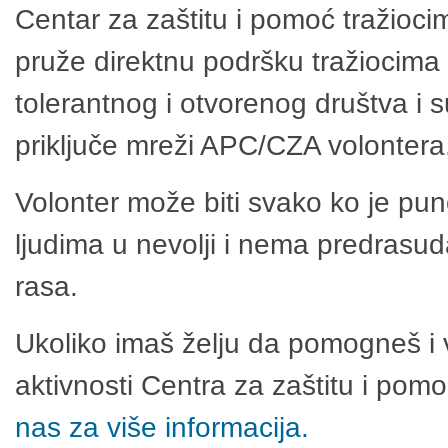
Centar za zaštitu i pomoć tražioci
pruže direktnu podršku tražiocima 
tolerantnog i otvorenog društva i 
priključe mreži APC/CZA volontera
Volonter može biti svako ko je pu
ljudima u nevolji i nema predrasuda
rasa.
Ukoliko imaš želju da pomogneš i 
aktivnosti Centra za zaštitu i po
nas za više informacija.