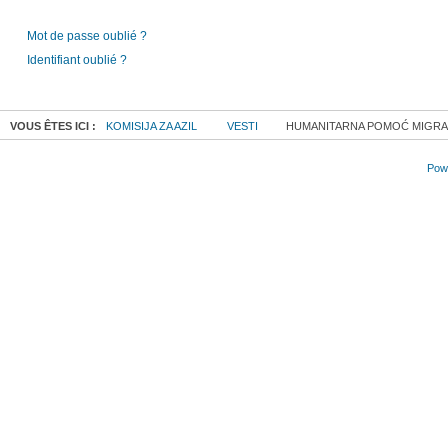
Mot de passe oublié ?
Identifiant oublié ?
VOUS ÊTES ICI :
KOMISIJA ZA AZIL
VESTI
HUMANITARNA POMOĆ MIGRANT
Powe