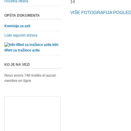
Početna strana
VIŠE FOTOGRAFIJA POGLEDA
OPŠTA DOKUMENTA
Komisija za azil
Liste sigurnih država
Info
lifleti za tražioce azila
KO JE NA VEZI
Nous avons 748 invités et aucun
membre en ligne