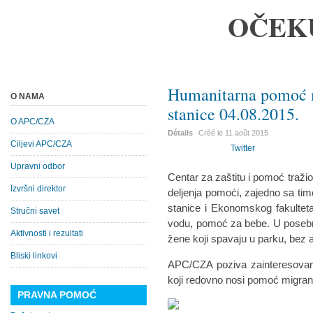
OČEK
Humanitarna pomoć 
O NAMA
stanice 04.08.2015.
O APC/CZA
Détails
Créé le
11 août 2015
Ciljevi APC/CZA
Twitter
Upravni odbor
Centar za zaštitu i pomoć traž
Izvršni direktor
deljenja pomoći, zajedno sa ti
stanice i Ekonomskog fakulteta
Stručni savet
vodu, pomoć za bebe. U posebno
Aktivnosti i rezultati
žene koji spavaju u parku, bez a
Bliski linkovi
APC/CZA poziva zainteresovane
koji redovno nosi pomoć migran
PRAVNA POMOĆ