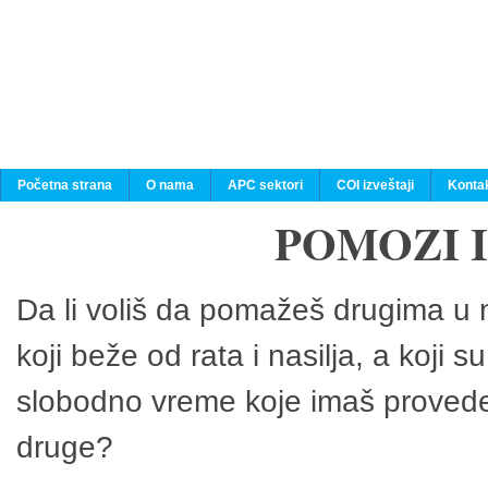
Početna strana
O nama
APC sektori
COI izveštaji
Konta
POMOZI 
Da li voliš da pomažeš drugima u n
koji beže od rata i nasilja, a koji 
slobodno vreme koje imaš provedeš
druge?