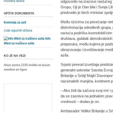
Početna strana
odgovorilo na izazove rastućeg š
Grupu, čiji je član bila i Sonja 
predvodio je bivši ministar spo
OPŠTA DOKUMENTA
Među rizicima za povećanje neto
Komisija za azil
diskriminacija određenih grupa, 
Liste sigurnih država
rastuća podrška ksenofobičnim s
društava, gubitak demokratskih s
Info
lifleti za tražioce azila
preporuka, među kojima je podst
obrazovanja i izveštavanje medij
azila.
KO JE NA VEZI
Srpski prevod izveštaja predsta
Nous avons 2335 invités et aucun
membre en ligne
generalni sekretar Saveta Evro
Britanije u Srbiji Majkl Davenpor
nacionalnih manjina, kontinent p
– Ako želi da sačuva svoj mir i p
da se zasniva na jednakim pravi
vrednosti – dodao je on.
Ambasador Velike Britanije u Srb