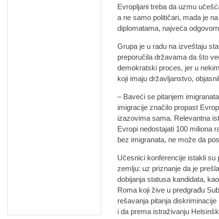
Evropljani treba da uzmu učešća
a ne samo političari, mada je na
diplomatama, najveća odgovorn
Grupa je u radu na izveštaju st
preporučila državama da što ve
demokratski proces, jer u neki
koji imaju državljanstvo, objasnil
– Baveći se pitanjem imigranata
imigracije značilo propast Evrop
izazovima sama. Relevantna ist
Evropi nedostajati 100 miliona
bez imigranata, ne može da posti
Učesnici konferencije istakli su
zemlju: uz priznanje da je preš
dobijanja statusa kandidata, kao 
Roma koji žive u predgrađu Subot
rešavanja pitanja diskriminacije 
i da prema istraživanju Helsinš