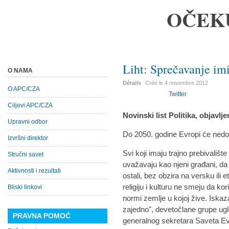
OČEK
Liht: Sprečavanje imi
O NAMA
Détails
Créé le
4 novembre 2012
O APC/CZA
Twitter
Ciljevi APC/CZA
Novinski list Politika, objavlj
Upravni odbor
Do 2050. godine Evropi će nedos
Izvršni direktor
Svi koji imaju trajno prebivalište
Stručni savet
uvažavaju kao njeni građani, d
Aktivnosti i rezultati
ostali, bez obzira na versku ili 
religiju i kulturu ne smeju da k
Bliski linkovi
normi zemlje u kojoj žive. Iskaz
zajedno", devetočlane grupe ugled
PRAVNA POMOĆ
generalnog sekretara Saveta Ev