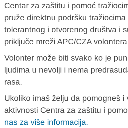
Centar za zaštitu i pomoć tražioci
pruže direktnu podršku tražiocima 
tolerantnog i otvorenog društva i 
priključe mreži APC/CZA volontera
Volonter može biti svako ko je pu
ljudima u nevolji i nema predrasuda
rasa.
Ukoliko imaš želju da pomogneš i 
aktivnosti Centra za zaštitu i po
nas za više informacija.