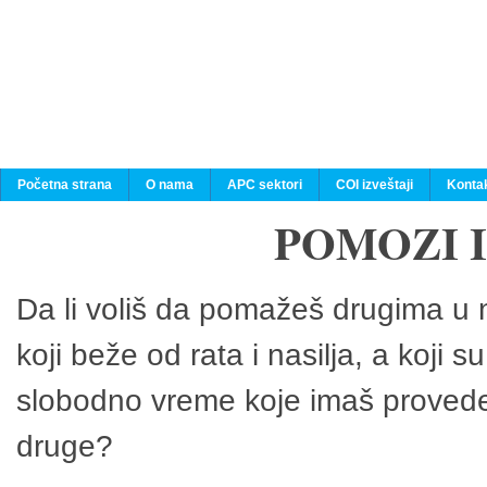
Početna strana
O nama
APC sektori
COI izveštaji
Konta
POMOZI 
Da li voliš da pomažeš drugima u n
koji beže od rata i nasilja, a koji 
slobodno vreme koje imaš provedeš
druge?