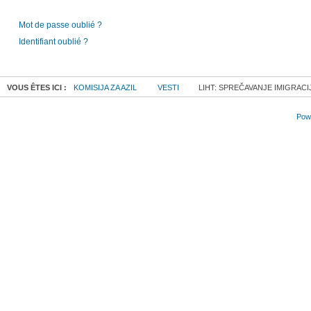
Mot de passe oublié ?
Identifiant oublié ?
VOUS ÊTES ICI :
KOMISIJA ZA AZIL
VESTI
LIHT: SPREČAVANJE IMIGRACI
Powe