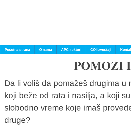
Početna strana
O nama
APC sektori
COI izveštaji
Konta
POMOZI 
Da li voliš da pomažeš drugima u n
koji beže od rata i nasilja, a koji 
slobodno vreme koje imaš provedeš
druge?