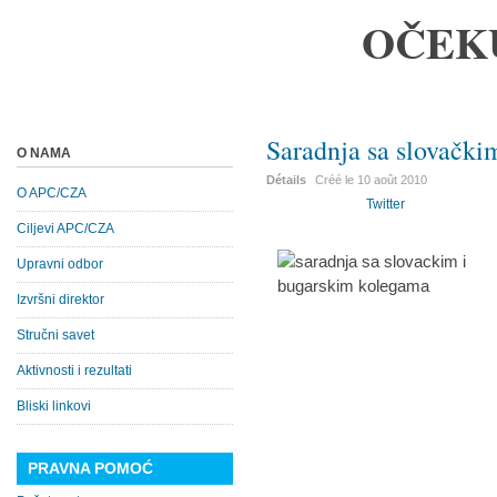
OČEK
Saradnja sa slovačk
O NAMA
Détails
Créé le
10 août 2010
O APC/CZA
Twitter
Ciljevi APC/CZA
Upravni odbor
Izvršni direktor
Stručni savet
Aktivnosti i rezultati
Bliski linkovi
PRAVNA POMOĆ