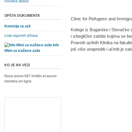
Početna strana
OPŠTA DOKUMENTA
Clinic for Refugees and Immigran
Komisija za azil
Kolege iz Bugarske i Slovačke s
Liste sigurnih država
i izbegličke zaštite kojima se ba
Pravnih azilnih Klinika na faku
Info
još više unaprediti i učiniti je z
lifleti za tražioce azila
KO JE NA VEZI
Nous avons 687 invités et aucun
membre en ligne