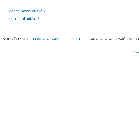
Mot de passe oublié ?
Identifiant oublié ?
VOUS ÊTES ICI :
KOMISIJA ZA AZIL
VESTI
SARADNJA SA SLOVAČKIM I 
Powe