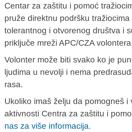
Centar za zaštitu i pomoć tražioci
pruže direktnu podršku tražiocima 
tolerantnog i otvorenog društva i 
priključe mreži APC/CZA volontera
Volonter može biti svako ko je pu
ljudima u nevolji i nema predrasuda
rasa.
Ukoliko imaš želju da pomogneš i 
aktivnosti Centra za zaštitu i po
nas za više informacija.