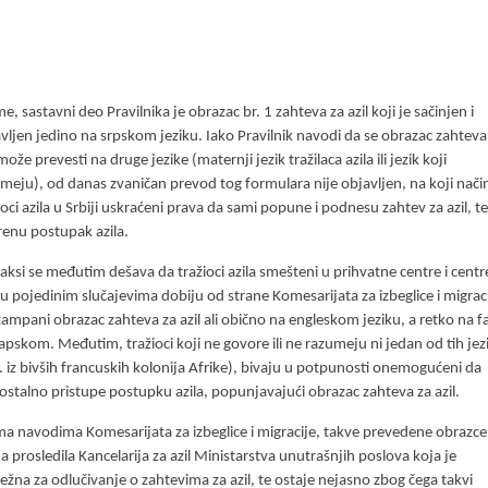
e, sastavni deo Pravilnika je obrazac br. 1 zahteva za azil koji je sačinjen i
vljen jedino na srpskom jeziku. Iako Pravilnik navodi da se obrazac zahteva
 može prevesti na druge jezike (maternji jezik tražilaca azila ili jezik koji
meju), od danas zvaničan prevod tog formulara nije objavljen, na koji nači
ioci azila u Srbiji uskraćeni prava da sami popune i podnesu zahtev za azil, t
enu postupak azila.
aksi se međutim dešava da tražioci azila smešteni u prihvatne centre i centr
, u pojedinim slučajevima dobiju od strane Komesarijata za izbeglice i migrac
ampani obrazac zahteva za azil ali obično na engleskom jeziku, a retko na fa
arapskom. Međutim, tražioci koji ne govore ili ne razumeju ni jedan od tih jez
. iz bivših francuskih kolonija Afrike), bivaju u potpunosti onemogućeni da
stalno pristupe postupku azila, popunjavajući obrazac zahteva za azil.
a navodima Komesarijata za izbeglice i migracije, takve prevedene obrazce
a prosledila Kancelarija za azil Ministarstva unutrašnjih poslova koja je
ežna za odlučivanje o zahtevima za azil, te ostaje nejasno zbog čega takvi