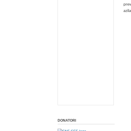
prev
azil
DONATORI