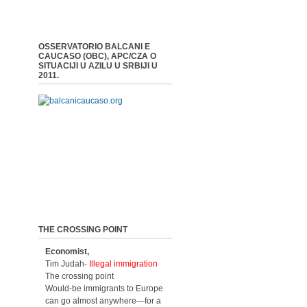
OSSERVATORIO BALCANI E
CAUCASO (OBC), APC/CZA O
SITUACIJI U AZILU U SRBIJI U
2011.
THE CROSSING POINT
Economist,
Tim Judah-
Illegal immigration
The crossing point
Would-be immigrants to Europe
can go almost anywhere—for a