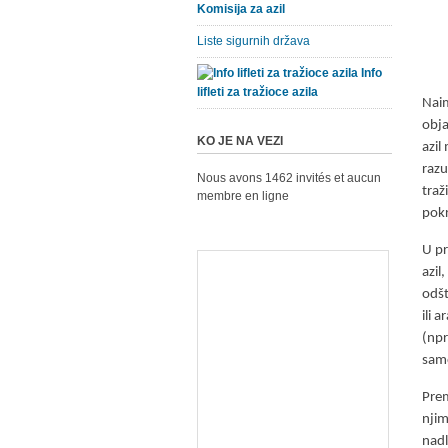
Komisija za azil
Liste sigurnih država
Info
lifleti za tražioce azila
Naim
obja
KO JE NA VEZI
azil
razu
Nous avons 1462 invités et aucun
traž
membre en ligne
pokr
U pr
azil
odšt
ili 
(npr
samo
Prem
njim
nadl