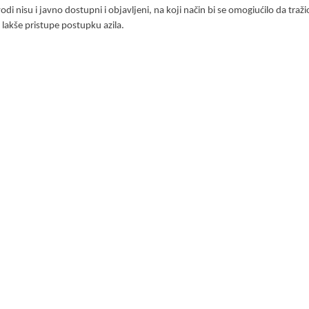
odi nisu i javno dostupni i objavljeni, na koji način bi se omogiućilo da traži
a lakše pristupe postupku azila.