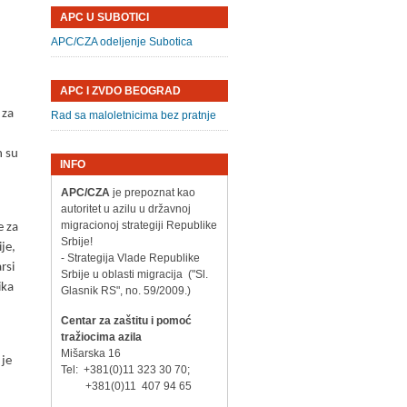
APC U SUBOTICI
APC/CZA odeljenje Subotica
APC I ZVDO BEOGRAD
 za
Rad sa maloletnicima bez pratnje
n su
INFO
e
APC/CZA
je prepoznat kao
autoritet u azilu u državnoj
migracionoj strategiji Republike
e za
Srbije!
ije,
- Strategija Vlade Republike
rsi
Srbije u oblasti migracija ("Sl.
ika
Glasnik RS", no. 59/2009.)
Centar za zaštitu i pomoć
tražiocima azila
Mišarska 16
 je
Tel: +381(0)11 323 30 70;
+381(0)11 407 94 65