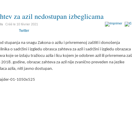
htev za azil nedostupan izbeglicama
ils
Créé le
10 février 2021
Twitter
od stupanja na snagu Zakona o azilu i privremenoj zaštiti i donošenja
ilnika o sadržini i izgledu obrasca zahteva za azil i sadržini i izgledu obrazaca
ava koje se izdaju tražiocu azila i licu kojem je odobren azil ili privremena zaš
 2018. godine, obrazac zahteva za azil nije zvanično preveden na jezike
ilaca azila, niti javno dostupan.