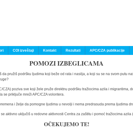
ri
COI izveštaji
Kontakt
Rezultati
APC/CZA publikacije
POMOZI IZBEGLICAMA
 da pružiš podršku ljudima koji beže od rata i nasilja, a koji su se na svom putu na
druge?
C/CZA) poziva sve koji žele pruže direktnu podršku tražiocima azila i migrantima, d
da se priključe mreži APC/CZA volontera.
vremena i želje da pomogne ljudima u nevolji i nema predrasuda prema ljudima drugi
e aktivno uključiš u redovne aktivnosti Centra za zaštitu i pomoć tražiocima azil
OČEKUJEMO TE!