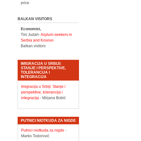
price
BALKAN VISITORS
Economist,
Tim Judah-
Asylum-seekers in
Serbia and Kosovo
Balkan visitors
IMIGRACIJA U SRBIJI:
STANJE I PERSPEKTIVE,
TOLERANCIJA I
INTEGRACIJA
Imigracija u Srbiji: Stanje i
perspektive, tolerancija i
integracija
- Mirjana Bobić
PUTNICI NIOTKUDA ZA NIGDE
Putnici niotkuda za nigde
-
Marko Todorović