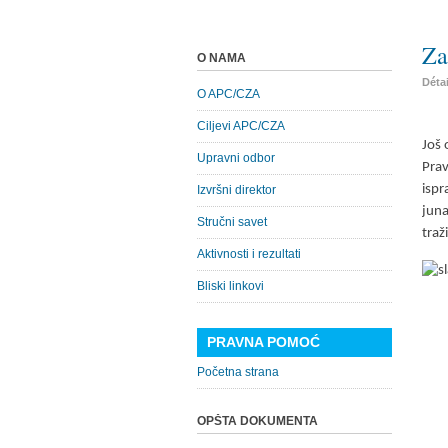
Za
O NAMA
Déta
O APC/CZA
Ciljevi APC/CZA
Još 
Upravni odbor
Prav
ispr
Izvršni direktor
juna
Stručni savet
traž
Aktivnosti i rezultati
Bliski linkovi
PRAVNA POMOĆ
Početna strana
OPŠTA DOKUMENTA