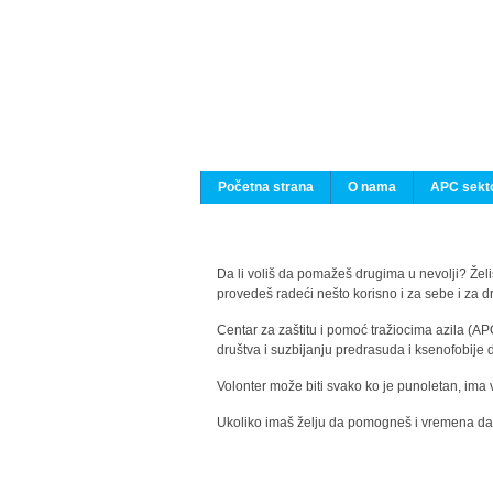
Početna strana
O nama
APC sekto
Da li voliš da pomažeš drugima u nevolji? Želiš
provedeš radeći nešto korisno i za sebe i za 
Centar za zaštitu i pomoć tražiocima azila (AP
društva i suzbijanju predrasuda i ksenofobije 
Volonter može biti svako ko je punoletan, ima 
Ukoliko imaš želju da pomogneš i vremena da s