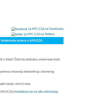
APC-CZA na Facebooku
APC-CZA na Twitteru
Studentska praksa u APC/CZA
šli u Srbiji? Želiš da slobodno vreme koje imaš
oprinesu stvaranju tolerantnog i otvorenog
h nacija, vera ili rasa.
a (APC/CZA)
kontaktiraj nas za više informacija.