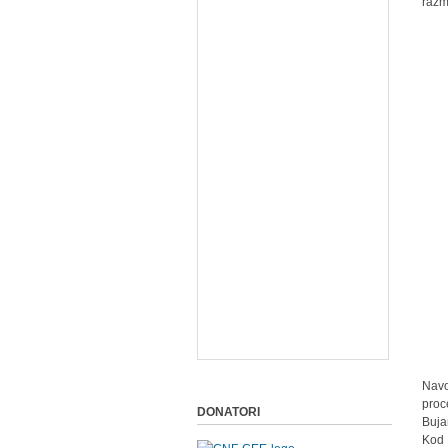
razm
Navo
proc
DONATORI
Buja
Kod 