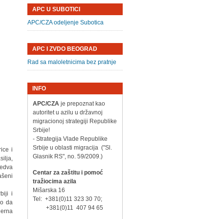
APC U SUBOTICI
APC/CZA odeljenje Subotica
APC I ZVDO BEOGRAD
Rad sa maloletnicima bez pratnje
INFO
APC/CZA
je prepoznat kao
autoritet u azilu u državnoj
migracionoj strategiji Republike
Srbije!
- Strategija Vlade Republike
Srbije u oblasti migracija ("Sl.
ice i
Glasnik RS", no. 59/2009.)
ilja,
jedva
Centar za zaštitu i pomoć
ašeni
tražiocima azila
Mišarska 16
iji i
Tel: +381(0)11 323 30 70;
eo da
+381(0)11 407 94 65
derna