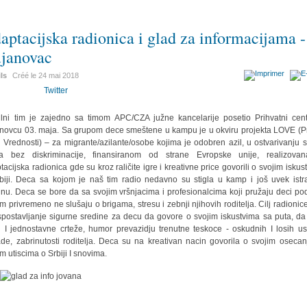
aptacijska radionica i glad za informacijama -
janovac
ils
Créé le
24 mai 2018
Twitter
lni tim je zajedno sa timom APC/CZA južne kancelarije posetio Prihvatni cen
novcu 03. maja. Sa grupom dece smeštene u kampu je u okviru projekta LOVE (P
 Vrednosti) – za migrante/azilante/osobe kojima je odobren azil, u ostvarivanju s
a bez diskriminacije, finansiranom od strane Evropske unije, realizova
tacijska radionica gde su kroz raličite igre i kreativne price govorili o svojim iskus
biji. Deca sa kojom je naš tim radio nedavno su stigla u kamp i još uvek istr
inu. Deca se bore da sa svojim vršnjacima i profesionalcima koji pružaju deci po
m privremeno ne slušaju o brigama, stresu i zebnji njihovih roditelja. Cilj radionice
spostavljanje sigurne sredine za decu da govore o svojim iskustvima sa puta, da
u I jednostavne crteže, humor prevazidju trenutne teskoce - oskudnih I losih us
de, zabrinutosti roditelja. Deca su na kreativan nacin govorila o svojim osecan
im utiscima o Srbiji I snovima.