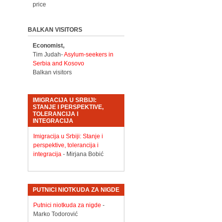
price
BALKAN VISITORS
Economist,
Tim Judah-
Asylum-seekers in
Serbia and Kosovo
Balkan visitors
IMIGRACIJA U SRBIJI:
STANJE I PERSPEKTIVE,
TOLERANCIJA I
INTEGRACIJA
Imigracija u Srbiji: Stanje i
perspektive, tolerancija i
integracija
- Mirjana Bobić
PUTNICI NIOTKUDA ZA NIGDE
Putnici niotkuda za nigde
-
Marko Todorović