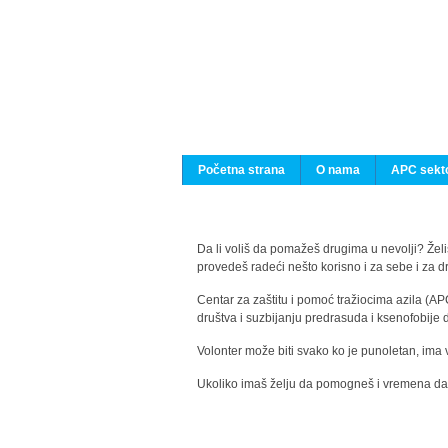
Početna strana
O nama
APC sekto
Da li voliš da pomažeš drugima u nevolji? Želiš
provedeš radeći nešto korisno i za sebe i za 
Centar za zaštitu i pomoć tražiocima azila (AP
društva i suzbijanju predrasuda i ksenofobije 
Volonter može biti svako ko je punoletan, ima 
Ukoliko imaš želju da pomogneš i vremena da s