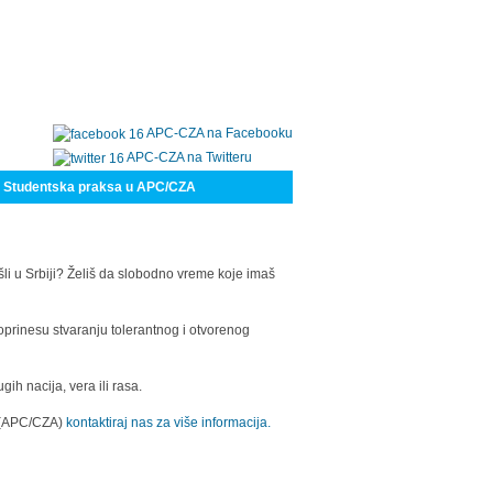
APC-CZA na Facebooku
APC-CZA na Twitteru
Studentska praksa u APC/CZA
šli u Srbiji? Želiš da slobodno vreme koje imaš
oprinesu stvaranju tolerantnog i otvorenog
h nacija, vera ili rasa.
a (APC/CZA)
kontaktiraj nas za više informacija.