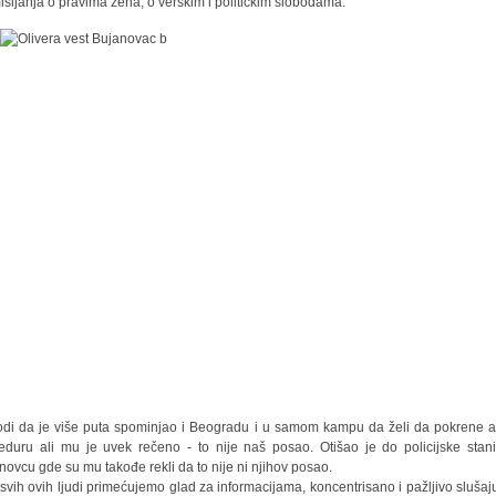
išljanja o pravima žena, o verskim i političkim slobodama.
di da je više puta spominjao i Beogradu i u samom kampu da želi da pokrene a
eduru ali mu je uvek rečeno - to nije naš posao. Otišao je do policijske stan
novcu gde su mu takođe rekli da to nije ni njihov posao.
svih ovih ljudi primećujemo glad za informacijama, koncentrisano i pažljivo slušaj