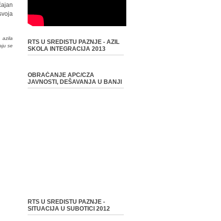
čajan
svoja
 azila
RTS U SREDISTU PAZNJE - AZIL
aju se
SKOLA INTEGRACIJA 2013
OBRAĆANJE APC/CZA
JAVNOSTI, DEŠAVANJA U BANJI
RTS U SREDISTU PAZNJE -
SITUACIJA U SUBOTICI 2012