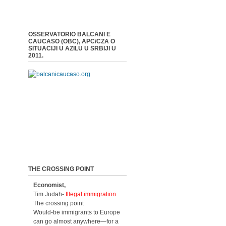
OSSERVATORIO BALCANI E
CAUCASO (OBC), APC/CZA O
SITUACIJI U AZILU U SRBIJI U
2011.
THE CROSSING POINT
Economist,
Tim Judah-
Illegal immigration
The crossing point
Would-be immigrants to Europe
can go almost anywhere—for a