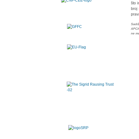
što 
broj
prav
Sadrž
APC/C
ne mo