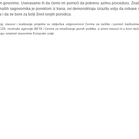
im govorimo. Uveravamo ih da ćemo im pomoći da pokrenu azilnu proceduru. Zna
 naših sagovornika je poreklom iz Irana, svi demonstriraju izrazitu volju da ostvare 
a i da se bore za bolji život svojih porodica.
aj, stavovi i realizacija projekta su isključiva odgovornost Centra za zaštitu i pomoć tražiocima
ZA, novinske agencije BETA i Centra za istraživanje javnih politika, a izneti stavovi ni u kom sluč
gu smatrati stavovima Evropske unije.