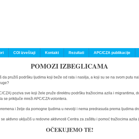
ri
COI izveštaji
Kontakt
Rezultati
APC/CZA publikacije
POMOZI IZBEGLICAMA
 da pružiš podršku ljudima koji beže od rata i nasilja, a koji su se na svom putu na
druge?
C/CZA) poziva sve koji žele pruže direktnu podršku tražiocima azila i migrantima, d
da se priključe mreži APC/CZA volontera.
vremena i želje da pomogne ljudima u nevolji i nema predrasuda prema ljudima drugi
e aktivno uključiš u redovne aktivnosti Centra za zaštitu i pomoć tražiocima azil
OČEKUJEMO TE!