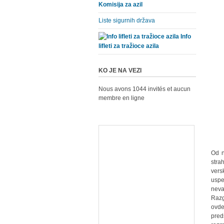
Komisija za azil
Liste sigurnih država
Info
lifleti za tražioce azila
KO JE NA VEZI
Nous avons 1044 invités et aucun
membre en ligne
Od n
stra
vers
uspe
neva
Razg
ovde
pred