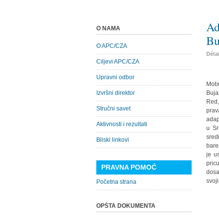
Ad
O NAMA
Bu
O APC/CZA
Déta
Ciljevi APC/CZA
Upravni odbor
Mobi
Izvršni direktor
Buja
Red,
Stručni savet
prav
adap
Aktivnosti i rezultati
u Sr
sred
Bliski linkovi
bare
je u
pric
PRAVNA POMOĆ
dosa
svoj
Početna strana
OPŠTA DOKUMENTA