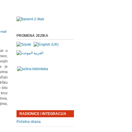
PROMENA JEZIKA
tar u
ravo,
vojih
na je
tvima
ažuju
dršku
 bilo
 kroz
lova,
jima,
RADIONICE I INTEGRACIJA
Početna strana