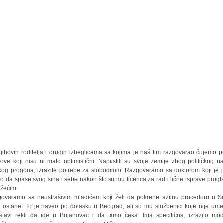
jihovih roditelja i drugih izbeglicama sa kojima je naš tim razgovarao čujemo pr
hove koji nisu ni malo optimistični. Napustili su svoje zemlje zbog političkog nas
kog progona, izrazite potrebe za slobodnom. Razgovaramo sa doktorom koji je 
o da spase svog sina i sebe nakon što su mu licenca za rad i lične isprave progl
žećim.
ovaramo sa neustrašivim mladićem koji želi da pokrene azilnu proceduru u Srb
 ostane. To je naveo po dolasku u Beograd, ali su mu službenici koje nije um
stavi rekli da ide u Bujanovac i da tamo čeka. Ima specifična, izrazito mo