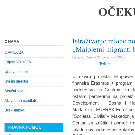
OČEK
Istraživanje mlade n
O NAMA
„Maloletni migranti b
O APC/CZA
Détails
Créé le
22 décembre 2017
Ciljevi APC/CZA
Twitter
Upravni odbor
U okviru projekta „Empower f
Izvršni direktor
finansira Erasmus + program E
partnerstvu sa Centrom za d
Stručni savet
ostalim partnerima na projekt
Aktivnosti i rezultati
Development – Bosna i Her
Mađarska, EUFRAK-EuroConsu
Bliski linkovi
"Societas Civilis"– Makedonija
Centar za zaštitu i pomoć tra
PRAVNA POMOĆ
mlade novinarke Eme Sokolović