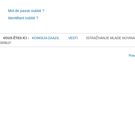
Mot de passe oublié ?
Identifiant oublié ?
VOUS ÊTES ICI :
KOMISIJA ZA AZIL
VESTI
ISTRAŽIVANJE MLADE NOVINA
SRBIJI“
Powe