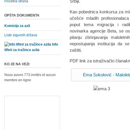
Srbiji.
Početna strana
Kao pobednica konkursa za mlad
OPŠTA DOKUMENTA
učešće mladih profesionalaca
poput tema migracija i radi
Komisija za azil
novinarka agencije Beta, se o
Liste sigurnih država
pitanju zbrinjavanja maloletni
nepostupanja institucija da se
Info
zaštiti.
lifleti za tražioce azila
PDF link za istraživački člana
KO JE NA VEZI
Ema Sokolović - Maloletn
Nous avons 773 invités et aucun
membre en ligne