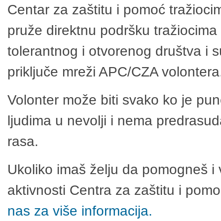
Centar za zaštitu i pomoć tražioci
pruže direktnu podršku tražiocima 
tolerantnog i otvorenog društva i 
priključe mreži APC/CZA volontera
Volonter može biti svako ko je pu
ljudima u nevolji i nema predrasuda
rasa.
Ukoliko imaš želju da pomogneš i 
aktivnosti Centra za zaštitu i po
nas za više informacija.