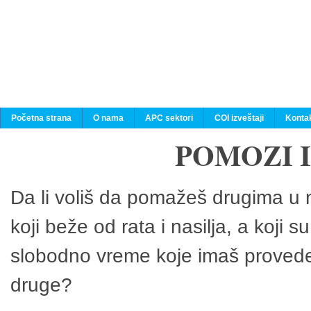
Početna strana
O nama
APC sektori
COI izveštaji
Konta
POMOZI 
Da li voliš da pomažeš drugima u n
koji beže od rata i nasilja, a koji 
slobodno vreme koje imaš provedeš
druge?