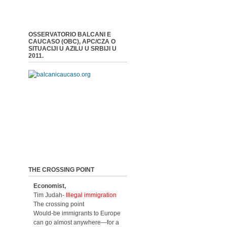
OSSERVATORIO BALCANI E
CAUCASO (OBC), APC/CZA O
SITUACIJI U AZILU U SRBIJI U
2011.
THE CROSSING POINT
Economist,
Tim Judah-
Illegal immigration
The crossing point
Would-be immigrants to Europe
can go almost anywhere—for a