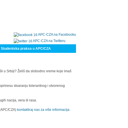
APC-CZA na Facebooku
APC-CZA na Twitteru
Studentska praksa u APC/CZA
šli u Srbiji? Želiš da slobodno vreme koje imaš
oprinesu stvaranju tolerantnog i otvorenog
h nacija, vera ili rasa.
a (APC/CZA)
kontaktiraj nas za više informacija.