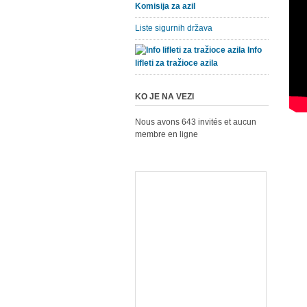
Komisija za azil
Liste sigurnih država
Info
lifleti za tražioce azila
KO JE NA VEZI
Nous avons 643 invités et aucun
membre en ligne