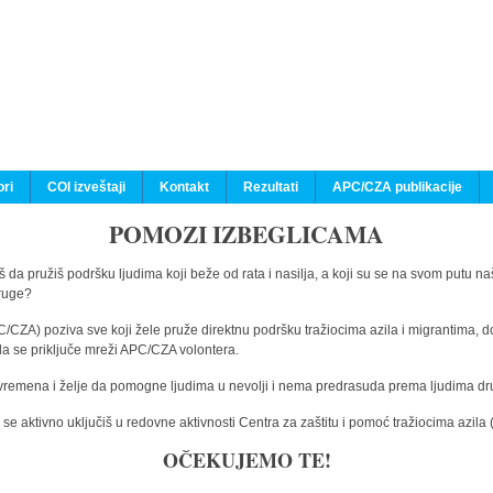
ri
COI izveštaji
Kontakt
Rezultati
APC/CZA publikacije
POMOZI IZBEGLICAMA
 da pružiš podršku ljudima koji beže od rata i nasilja, a koji su se na svom putu na
druge?
C/CZA) poziva sve koji žele pruže direktnu podršku tražiocima azila i migrantima, d
da se priključe mreži APC/CZA volontera.
vremena i želje da pomogne ljudima u nevolji i nema predrasuda prema ljudima drugi
e aktivno uključiš u redovne aktivnosti Centra za zaštitu i pomoć tražiocima azil
OČEKUJEMO TE!