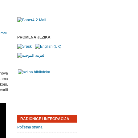
PROMENA JEZIKA
ihova
olama
škom,
orili
RADIONICE I INTEGRACIJA
Početna strana