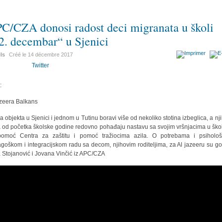
C/CZA donosi radost deci migranata u školi
2. decembar“ u Sjenici
ils
Créé le
14 décembre 2017
Twitter
:
azeera Balkans
a objekta u Sjenici i jednom u Tutinu boravi više od nekoliko stotina izbeglica, a nj
 od početka školske godine redovno pohađaju nastavu sa svojim vršnjacima u šk
omoć Centra za zaštitu i pomoć tražiocima azila. O potrebama i psiholo
goškom i integracijskom radu sa decom, njihovim roditeljima, za Al jazeeru su gov
 Stojanović i Jovana Vinčić iz APC/CZA