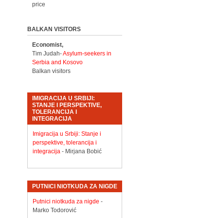
price
BALKAN VISITORS
Economist,
Tim Judah-
Asylum-seekers in
Serbia and Kosovo
Balkan visitors
IMIGRACIJA U SRBIJI:
STANJE I PERSPEKTIVE,
TOLERANCIJA I
INTEGRACIJA
Imigracija u Srbiji: Stanje i
perspektive, tolerancija i
integracija
- Mirjana Bobić
PUTNICI NIOTKUDA ZA NIGDE
Putnici niotkuda za nigde
-
Marko Todorović