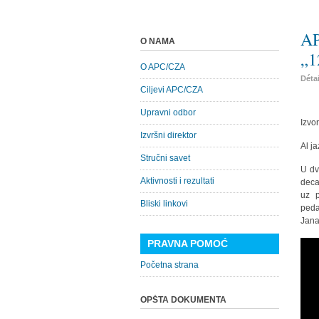
AP
O NAMA
„1
O APC/CZA
Déta
Ciljevi APC/CZA
Upravni odbor
Izvor
Izvršni direktor
Al j
Stručni savet
U dv
Aktivnosti i rezultati
deca
uz p
Bliski linkovi
peda
Jana
PRAVNA POMOĆ
Početna strana
OPŠTA DOKUMENTA