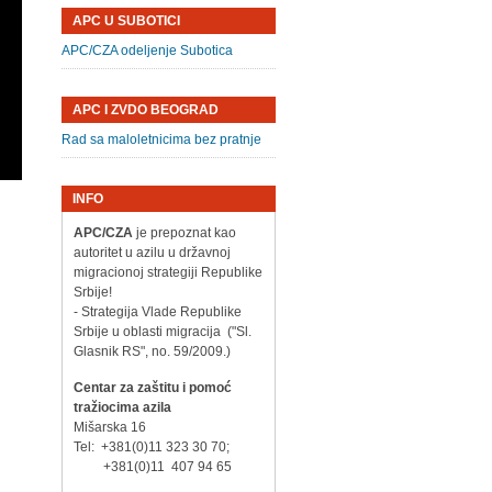
APC U SUBOTICI
APC/CZA odeljenje Subotica
APC I ZVDO BEOGRAD
Rad sa maloletnicima bez pratnje
INFO
APC/CZA
je prepoznat kao
autoritet u azilu u državnoj
migracionoj strategiji Republike
Srbije!
- Strategija Vlade Republike
Srbije u oblasti migracija ("Sl.
Glasnik RS", no. 59/2009.)
Centar za zaštitu i pomoć
tražiocima azila
Mišarska 16
Tel: +381(0)11 323 30 70;
+381(0)11 407 94 65