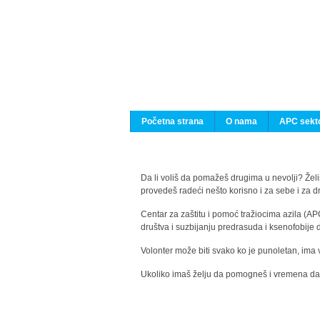
Početna strana
O nama
APC sekto
Da li voliš da pomažeš drugima u nevolji? Želiš
provedeš radeći nešto korisno i za sebe i za 
Centar za zaštitu i pomoć tražiocima azila (AP
društva i suzbijanju predrasuda i ksenofobije 
Volonter može biti svako ko je punoletan, ima 
Ukoliko imaš želju da pomogneš i vremena da s