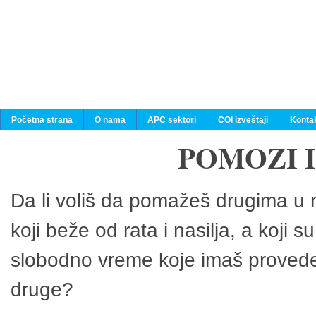
Početna strana
O nama
APC sektori
COI izveštaji
Konta
POMOZI 
Da li voliš da pomažeš drugima u n
koji beže od rata i nasilja, a koji 
slobodno vreme koje imaš provedeš
druge?