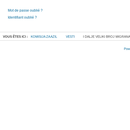
Mot de passe oublié ?
Identifiant oublié ?
VOUS ÊTES ICI :
KOMISIJA ZA AZIL
VESTI
I DALJE VELIKI BROJ MIGRAN
Powe