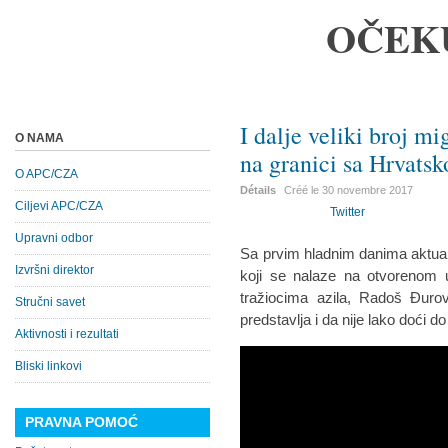
OČEK
I dalje veliki broj m
O NAMA
na granici sa Hrvats
O APC/CZA
Détails
Créé le
30 novembre 2017
Ciljevi APC/CZA
Twitter
Upravni odbor
Sa prvim hladnim danima aktuai
Izvršni direktor
koji se nalaze na otvorenom u
tražiocima azila, Radoš Đurovi
Stručni savet
predstavlja i da nije lako doći 
Aktivnosti i rezultati
Bliski linkovi
PRAVNA POMOĆ