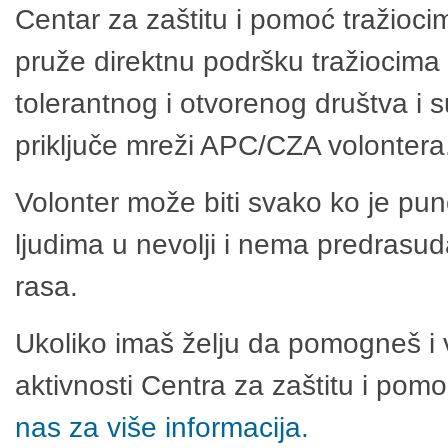
Centar za zaštitu i pomoć tražioci
pruže direktnu podršku tražiocima 
tolerantnog i otvorenog društva i 
priključe mreži APC/CZA volontera
Volonter može biti svako ko je pu
ljudima u nevolji i nema predrasuda
rasa.
Ukoliko imaš želju da pomogneš i 
aktivnosti Centra za zaštitu i po
nas za više informacija.