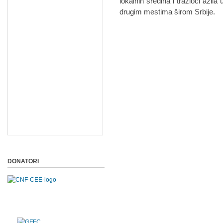
lokalnih sredina i tražioci azi
drugim mestima širom Srbije.
DONATORI