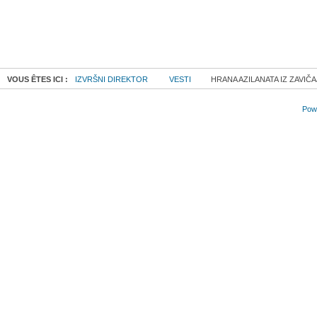
VOUS ÊTES ICI :
IZVRŠNI DIREKTOR
VESTI
HRANA AZILANATA IZ ZAVIČA
Powe