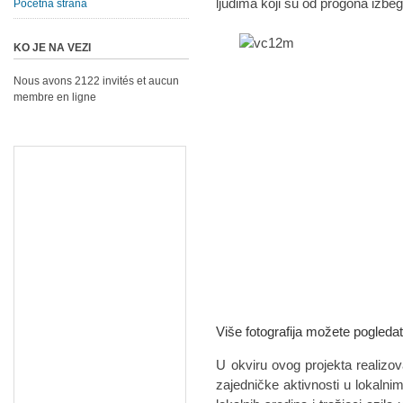
ljudima koji su od progona izbegl
Početna strana
KO JE NA VEZI
Nous avons 2122 invités et aucun
membre en ligne
Više fotografija možete pogleda
U okviru ovog projekta realizo
zajedničke aktivnosti u lokalni