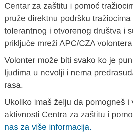
Centar za zaštitu i pomoć tražioci
pruže direktnu podršku tražiocima 
tolerantnog i otvorenog društva i 
priključe mreži APC/CZA volontera
Volonter može biti svako ko je pu
ljudima u nevolji i nema predrasuda
rasa.
Ukoliko imaš želju da pomogneš i 
aktivnosti Centra za zaštitu i po
nas za više informacija.