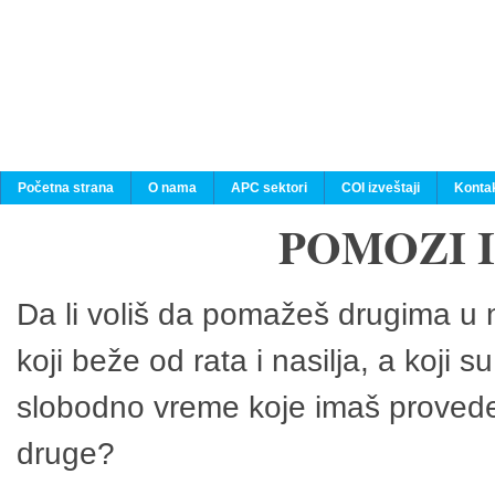
Početna strana
O nama
APC sektori
COI izveštaji
Konta
POMOZI 
Da li voliš da pomažeš drugima u n
koji beže od rata i nasilja, a koji 
slobodno vreme koje imaš provedeš
druge?