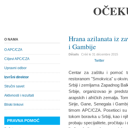
OČEK
Hrana azilanata iz za
O NAMA
i Gambije
O APC/CZA
Détails
Créé le
31 décembre 2015
Ciljevi APC/CZA
Twitter
Upravni odbor
Centar za zaštitu i pomoć t
Izvršni direktor
restoranom "Smokvica" u okviru 
Srbiji i zemljama Zapadnog Balk
Stručni savet
Srbije, organizovao je predstav
Aktivnosti i rezultati
arapskih i afričkih zemalja. Tom
Sirije, Gane, Senegala i Gambij
Bliski linkovi
timom APC/CZA. Posetioci su im
tokom boravka u Srbiji, kao i nj
PRAVNA POMOĆ
probaju specijalitete, pročitaju i