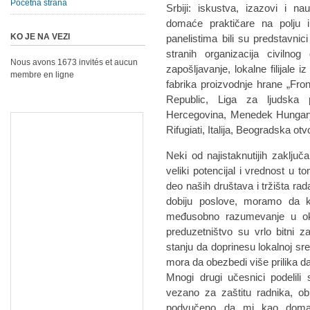
Početna strana
Srbiji: iskustva, izazovi i n
domaće praktičare na polju i
KO JE NA VEZI
panelistima bili su predstavnici 
stranih organizacija civilnog
Nous avons 1673 invités et aucun
zapošljavanje, lokalne filijale 
membre en ligne
fabrika proizvodnje hrane „Fr
Republic, Liga za ljudska
Hercegovina, Menedek Hungary, C
Rifugiati, Italija, Beogradska ot
Neki od najistaknutijih zaključa
veliki potencijal i vrednost u t
deo naših društava i tržišta ra
dobiju poslove, moramo da kre
međusobno razumevanje u okv
preduzetništvo su vrlo bitni z
stanju da doprinesu lokalnoj sre
mora da obezbedi više prilika da 
Mnogi drugi učesnici podelili
vezano za zaštitu radnika, ob
podvučeno da mi kao domac