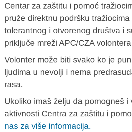
Centar za zaštitu i pomoć tražioci
pruže direktnu podršku tražiocima 
tolerantnog i otvorenog društva i 
priključe mreži APC/CZA volontera
Volonter može biti svako ko je pu
ljudima u nevolji i nema predrasuda
rasa.
Ukoliko imaš želju da pomogneš i 
aktivnosti Centra za zaštitu i po
nas za više informacija.