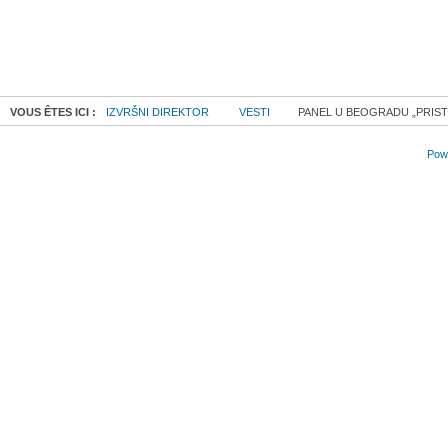
VOUS ÊTES ICI :
IZVRŠNI DIREKTOR
VESTI
PANEL U BEOGRADU „PRISTU
Powe