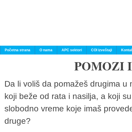
Početna strana
O nama
APC sektori
COI izveštaji
Konta
POMOZI 
Da li voliš da pomažeš drugima u n
koji beže od rata i nasilja, a koji 
slobodno vreme koje imaš provedeš
druge?