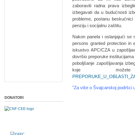
zaboraviti radna prava izbegl
izbegavati da u budućnosti iz
probleme, postanu beskućnici
penziju i socijalnu zaštitu.
Nakon panela i oslanjajući se
persons granted protection in 
iskustvo APC/CZA u zapošljava
dovršio preporuke institucijama
poboljšanje zapošljavanja izbegl
koje može
PREPORUKE_U_OBLASTI_ZA
"Za više o Švajcarskoj podršci 
DONATORI