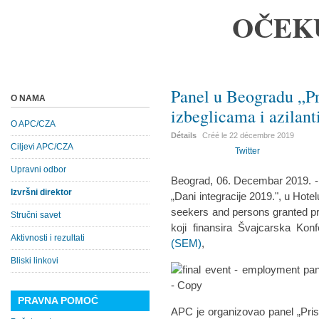
OČEK
Panel u Beogradu „Pr
O NAMA
izbeglicama i azilant
O APC/CZA
Détails
Créé le
22 décembre 2019
Ciljevi APC/CZA
Twitter
Upravni odbor
Beograd, 06. Decembar 2019. 
Izvršni direktor
„Dani integracije 2019.", u Hote
seekers and persons granted prot
Stručni savet
koji finansira Švajcarska Konf
Aktivnosti i rezultati
(SEM)
,
Bliski linkovi
PRAVNA POMOĆ
APC je organizovao panel „Prist