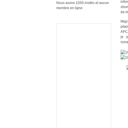
info
Nous avons 1050 invités et aucun
zbun
membre en ligne
da i
Migr
pita
APC/
je p
osna