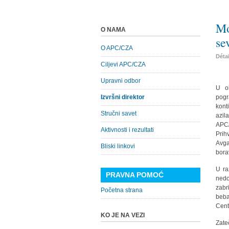
Mo
O NAMA
se
O APC/CZA
Déta
Ciljevi APC/CZA
Upravni odbor
U ok
Izvršni direktor
pogr
kont
Stručni savet
azil
APC/
Aktivnosti i rezultati
Prih
Avga
Bliski linkovi
bora
U ra
PRAVNA POMOĆ
nedo
zabr
Početna strana
beba
Cent
KO JE NA VEZI
Zate