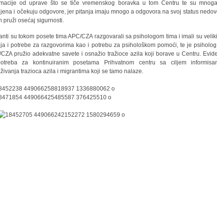
rmacije od uprave što se tiče vremenskog boravka u tom Centru te su mnoga
jena i očekuju odgovore, jer pitanja imaju mnogo a odgovora na svoj status nedov
m pruži osećaj sigurnosti.
anti su tokom posete tima APC/CZA razgovarali sa psihologom tima i imali su veliki
nja i potrebe za razgovorima kao i potrebu za psihološkom pomoći, te je psiholog
CZA pružio adekvatne savete i osnažio tražioce azila koji borave u Centru. Evid
otreba za kontinuiranim posetama Prihvatnom centru sa ciljem informisa
živanja trazioca azila i migrantima koji se tamo nalaze.