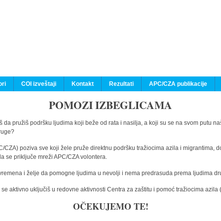
ri
COI izveštaji
Kontakt
Rezultati
APC/CZA publikacije
POMOZI IZBEGLICAMA
 da pružiš podršku ljudima koji beže od rata i nasilja, a koji su se na svom putu na
druge?
C/CZA) poziva sve koji žele pruže direktnu podršku tražiocima azila i migrantima, d
da se priključe mreži APC/CZA volontera.
vremena i želje da pomogne ljudima u nevolji i nema predrasuda prema ljudima drugi
e aktivno uključiš u redovne aktivnosti Centra za zaštitu i pomoć tražiocima azil
OČEKUJEMO TE!