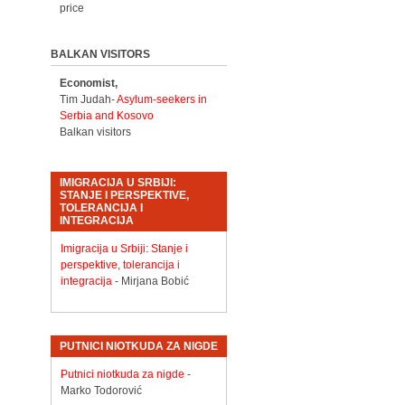
price
BALKAN VISITORS
Economist,
Tim Judah-
Asylum-seekers in
Serbia and Kosovo
Balkan visitors
IMIGRACIJA U SRBIJI:
STANJE I PERSPEKTIVE,
TOLERANCIJA I
INTEGRACIJA
Imigracija u Srbiji: Stanje i
perspektive, tolerancija i
integracija
- Mirjana Bobić
PUTNICI NIOTKUDA ZA NIGDE
Putnici niotkuda za nigde
-
Marko Todorović