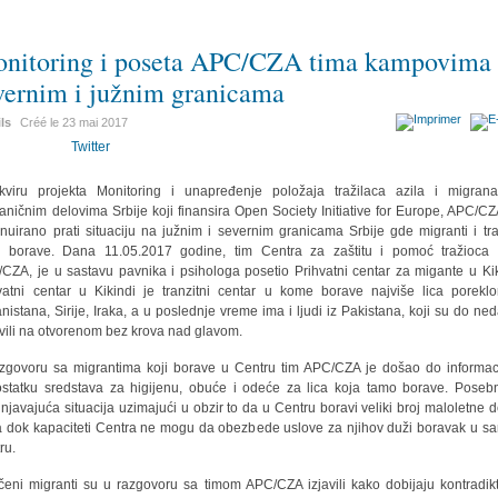
nitoring i poseta APC/CZA tima kampovima
vernim i južnim granicama
ils
Créé le
23 mai 2017
Twitter
viru projekta Monitoring i unapređenje položaja tražilaca azila i migran
aničnim delovima Srbije koji finansira Open Society Initiative for Europe, APC/CZ
inuirano prati situaciju na južnim i severnim granicama Srbije gde migranti i tra
a borave. Dana 11.05.2017 godine, tim Centra za zaštitu i pomoć tražioca 
CZA, je u sastavu pavnika i psihologa posetio Prihvatni centar za migante u Kik
vatni centar u Kikindi je tranzitni centar u kome borave najviše lica porekl
nistana, Sirije, Iraka, a u poslednje vreme ima i ljudi iz Pakistana, koji su do ne
vili na otvorenom bez krova nad glavom.
zgovoru sa migrantima koji borave u Centru tim APC/CZA je došao do informac
statku sredstava za higijenu, obuće i odeće za lica koja tamo borave. Poseb
injavajuća situacija uzimajući u obzir to da u Centru boravi veliki broj maloletne d
 dok kapaciteti Centra ne mogu da obezbede uslove za njihov duži boravak u 
ru.
čeni migranti su u razgovoru sa timom APC/CZA izjavili kako dobijaju kontradik