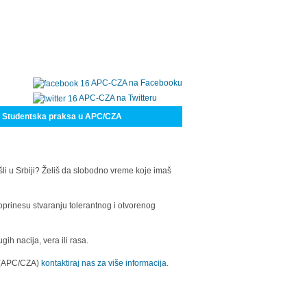
APC-CZA na Facebooku
APC-CZA na Twitteru
Studentska praksa u APC/CZA
šli u Srbiji? Želiš da slobodno vreme koje imaš
oprinesu stvaranju tolerantnog i otvorenog
h nacija, vera ili rasa.
a (APC/CZA)
kontaktiraj nas za više informacija.