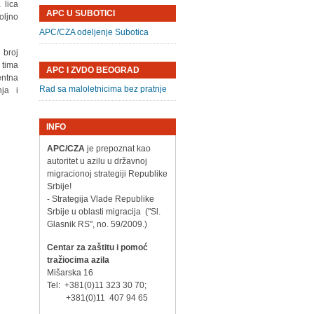
 lica
APC U SUBOTICI
oljno
APC/CZA odeljenje Subotica
 broj
 tima
APC I ZVDO BEOGRAD
entna
Rad sa maloletnicima bez pratnje
nja i
INFO
APC/CZA
je prepoznat kao
autoritet u azilu u državnoj
migracionoj strategiji Republike
Srbije!
- Strategija Vlade Republike
Srbije u oblasti migracija ("Sl.
Glasnik RS", no. 59/2009.)
Centar za zaštitu i pomoć
tražiocima azila
Mišarska 16
Tel: +381(0)11 323 30 70;
+381(0)11 407 94 65