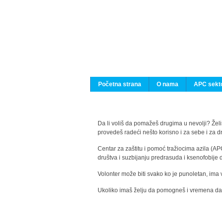
Početna strana
O nama
APC sekto
Da li voliš da pomažeš drugima u nevolji? Želiš
provedeš radeći nešto korisno i za sebe i za 
Centar za zaštitu i pomoć tražiocima azila (AP
društva i suzbijanju predrasuda i ksenofobije 
Volonter može biti svako ko je punoletan, ima 
Ukoliko imaš želju da pomogneš i vremena da s