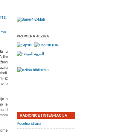
 na
PROMENA JEZIKA
ata u
A tim
žioci
azila
indi.
om iz
davno
ija o
no je
ece i
samom
RADIONICE I INTEGRACIJA
Početna strana
torne