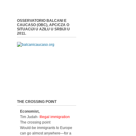
OSSERVATORIO BALCANI E
CAUCASO (OBC), APC/CZA O
SITUACIJI U AZILU U SRBIJI U
2011.
THE CROSSING POINT
Economist,
Tim Judah-
Illegal immigration
The crossing point
Would-be immigrants to Europe
can go almost anywhere—for a