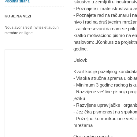
Početna strana
iskustvo u zemlji ili u inostranst
- Poznajete i imate iskustva u asi
- Poznajete rad na računaru i 
KO JE NA VEZI
nivo i rad na društvenim mreža
Nous avons 963 invités et aucun
i zainteresovani da nam se prik
membre en ligne
kratko motivaciono pismo na e
naslovom: „Konkurs za projekt
godine.
Uslovi:
Kvalifikacije poželjnog kandidat
- Visoka stručna sprema u oblas
- Minimum 3 godine radnog iskus
- Razvijene veštine pisanja proj
jeziku
- Razvijene upravljačke i organ
- Jezička pismenost na srpskom
- Poželjne komunikacione vešti
mrežama
Opis radnog mesta: