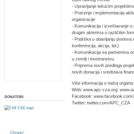
- Upravljanje tekućim projektima
- Praćenje i implementacija aktivn
organizacije
- Komunikacija i izveštavanje o 
drugim akterima u različitim f
- Podrška u obavljanju poslova 
konferencija, akcija, itd.)
- Komunikacija sa partnerima or
u zemlji i inostranstvu
- Priprema novih predloga projek
novih donacija i sredstava finan
Više informacija o našoj organiz
Web: www.apc-cza.org; www.azil
Facebook: www.facebook.com/A
DONATORI
Twitter: twitter.com/APC_CZA