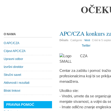
OČEK
APC/CZA konkurs za
O NAMA
Détails
Catégorie :
Vesti
Créé le
5 septe
O APC/CZA
Twitter
Ciljevi APC/CZA
Upravni odbor
Izvršni direktor
Centar za zaštitu i pomoć traži
Stručni savet
profesionalcima koji bi se priklj
menadžera.
Aktivnosti i rezultati
Ukoliko ste:
Bliski linkovi
- Vredni, umete da se organizujete
menjate stvarnost, a voljni da 
PRAVNA POMOĆ
- Imate odlično znanje englesko