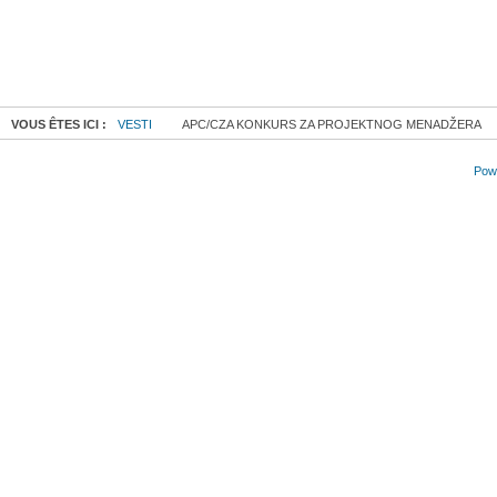
VOUS ÊTES ICI :
VESTI
APC/CZA KONKURS ZA PROJEKTNOG MENADŽERA
Powe