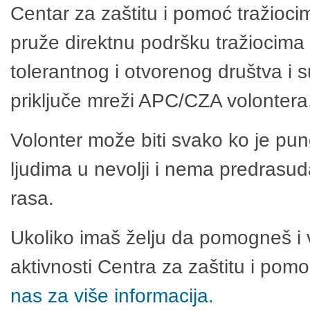
Centar za zaštitu i pomoć tražioci
pruže direktnu podršku tražiocima 
tolerantnog i otvorenog društva i 
priključe mreži APC/CZA volontera
Volonter može biti svako ko je pu
ljudima u nevolji i nema predrasuda
rasa.
Ukoliko imaš želju da pomogneš i 
aktivnosti Centra za zaštitu i po
nas za više informacija.