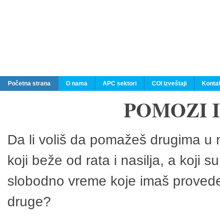
Početna strana
O nama
APC sektori
COI izveštaji
Konta
POMOZI 
Da li voliš da pomažeš drugima u n
koji beže od rata i nasilja, a koji 
slobodno vreme koje imaš provedeš
druge?