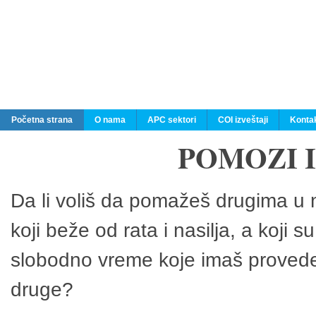
Početna strana
O nama
APC sektori
COI izveštaji
Konta
POMOZI 
Da li voliš da pomažeš drugima u n
koji beže od rata i nasilja, a koji 
slobodno vreme koje imaš provedeš
druge?