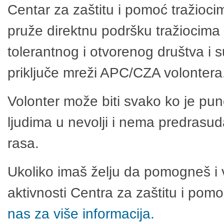
Centar za zaštitu i pomoć tražioci
pruže direktnu podršku tražiocima 
tolerantnog i otvorenog društva i 
priključe mreži APC/CZA volontera
Volonter može biti svako ko je pu
ljudima u nevolji i nema predrasuda
rasa.
Ukoliko imaš želju da pomogneš i 
aktivnosti Centra za zaštitu i po
nas za više informacija.