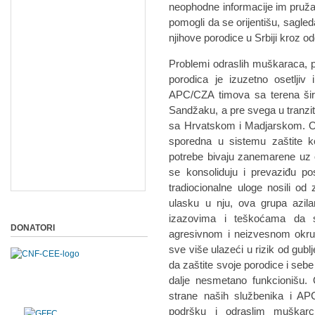
neophodne informacije im pružaj
pomogli da se orijentišu, sagleda
njihove porodice u Srbiji kroz o
Problemi odraslih muškaraca, po
porodica je izuzetno osetljiv
APC/CZA timova sa terena šir
Sandžaku, a pre svega u tranzit
sa Hrvatskom i Madjarskom. O
sporedna u sistemu zaštite ko
potrebe bivaju zanemarene uz 
se konsoliduju i prevaziđu p
tradiocionalne uloge nosili od
ulasku u nju, ova grupa azil
izazovima i teškoćama da s
DONATORI
agresivnom i neizvesnom okruže
sve više ulazeći u rizik od gubl
da zaštite svoje porodice i seb
dalje nesmetano funkcionišu
strane naših službenika i AP
podršku i odraslim muškarc