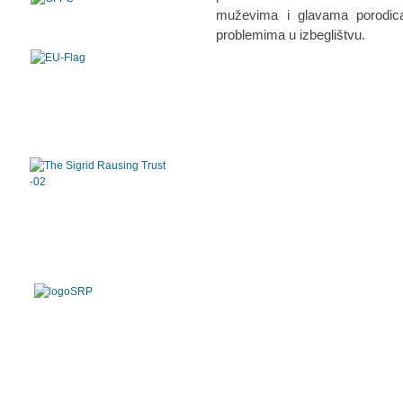
muževima i glavama porodic
problemima u izbeglištvu.