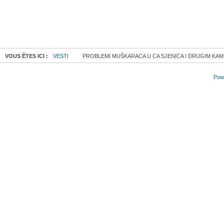
VOUS ÊTES ICI :
VESTI
PROBLEMI MUŠKARACA U CA SJENICA I DRUGIM KA
Powe