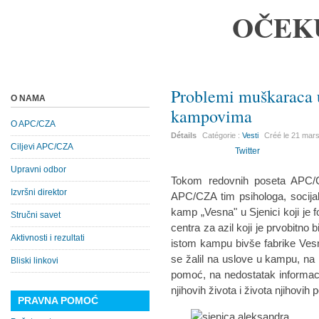
OČEK
Problemi muškaraca 
O NAMA
kampovima
O APC/CZA
Détails
Catégorie :
Vesti
Créé le
21 mar
Ciljevi APC/CZA
Twitter
Upravni odbor
Tokom redovnih poseta APC/C
Izvršni direktor
APC/CZA tim psihologa, socijaln
kamp „Vesna" u Sjenici koji je 
Stručni savet
centra za azil koji je prvobitno 
Aktivnosti i rezultati
istom kampu bivše fabrike Ves
se žalil na uslove u kampu, na n
Bliski linkovi
pomoć, na nedostatak informacija
njihovih života i života njihovih 
PRAVNA POMOĆ