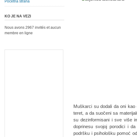
Početna strana
KO JE NA VEZI
Nous avons 2967 invités et aucun
membre en ligne
Muškarci su dodali da oni kao 
teret, a da suočeni sa materij
su dezinformisani i sve više
doprinesu svojoj porodici i da
podršku i psihološku pomoć od 