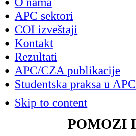
O nama
APC sektori
COI izveštaji
Kontakt
Rezultati
APC/CZA publikacije
Studentska praksa u AP
Skip to content
POMOZI 