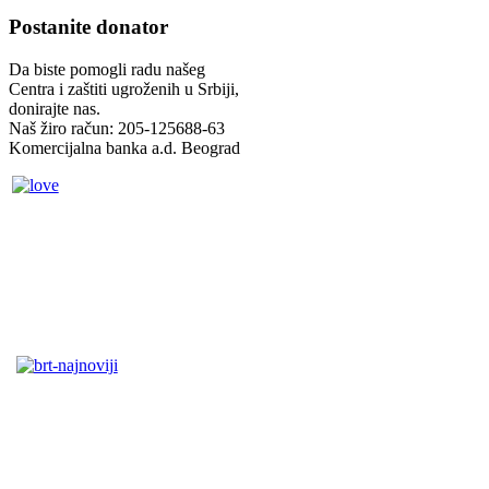
Postanite donator
Da biste pomogli radu našeg
Centra i zaštiti ugroženih u Srbiji,
donirajte nas.
Naš žiro račun: 205-125688-63
Komercijalna banka a.d. Beograd