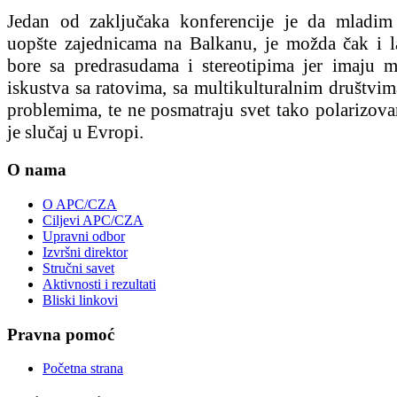
Jedan od zaključaka konferencije je da mladim
uopšte zajednicama na Balkanu, je možda čak i l
bore sa predrasudama i stereotipima jer imaju 
iskustva sa ratovima, sa multikulturalnim društvi
problemima, te ne posmatraju svet tako polarizova
je slučaj u Evropi.
O nama
O APC/CZA
Ciljevi APC/CZA
Upravni odbor
Izvršni direktor
Stručni savet
Aktivnosti i rezultati
Bliski linkovi
Pravna pomoć
Početna strana