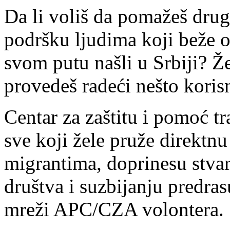
Da li voliš da pomažeš drug
podršku ljudima koji beže od 
svom putu našli u Srbiji? Ž
provedeš radeći nešto korisn
Centar za zaštitu i pomoć 
sve koji žele pruže direktnu
migrantima, doprinesu stvar
društva i suzbijanju predras
mreži APC/CZA volontera.