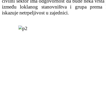
civilni sektor ima odgovornost da bude neka vrsta
između loklanog stanovništva i grupa prema 
iskazuje netrpeljivost u zajednici.