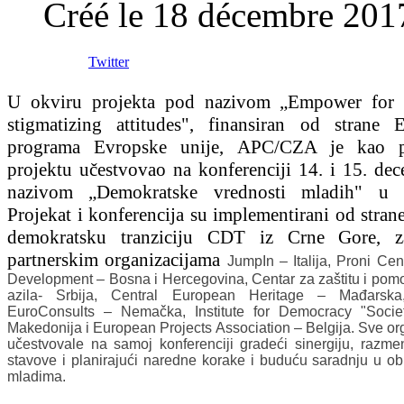
Créé le
18 décembre 201
Twitter
U okviru projekta pod nazivom „Empower for 
stigmatizing attitudes", finansiran od strane
programa Evropske unije, APC/CZA je kao p
projektu učestvovao na konferenciji 14. i 15. de
nazivom „Demokratske vrednosti mladih" u P
Projekat i konferencija su implementirani od stran
demokratsku tranziciju CDT iz Crne Gore, z
partnerskim organizacijama
JumpIn – Italija, Proni Cen
Development – Bosna i Hercegovina, Centar za zaštitu i pomo
azila- Srbija, Central European Heritage – Mađars
EuroConsults – Nemačka, Institute for Democracy "Societ
Makedonija i European Projects Association – Belgija. Sve or
učestvovale na samoj konferenciji gradeći sinergiju, razmen
stavove i planirajući naredne korake i buduću saradnju u ob
mladima.