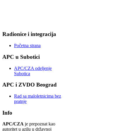
Radionice i integracija
Početna strana
APC u Subotici
APC/CZA odeljenje
Subotica
APC i ZVDO Beograd
Rad sa maloletnicima bez
pratnje
Info
APC/CZA
je prepoznat kao
autoritet u azilu u državnoj