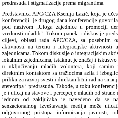
predrasuda i stigmatizacije prema migrantima.
Predstavnica APC/CZA Ksenija Lazić, koja je učes
konferenciji je drugog dana konferencije govorila
pod nazivom „Uloga zajednice u promociji dem
vrednosti mladih". Tokom panela i diskusije preds
ciljevi, oblasti rada APC/CZA, sa posebnim o
aktivnosti na terenu i integracijske aktivnosti 
zajednicama. Tokom diskusije o integracijskim akt
lokalnim zajednicama, istaknut je značaj i iskust
u uključivanju mladih volontera, koji samim 
direktnim kontaktom sa tražiocima azila i izbegli
priliku za razvoj svesti i direktan lični rad na smanj
stereotipa i predrasuda. Takođe, u toku konferenci
je i uticaj na stavove i percepcije mladih od strane 
jednom od zaključaka je navedeno da se n
senzacionalnog izveštavanja medija može utica
odgovornog pristupa informisanja javnosti, o