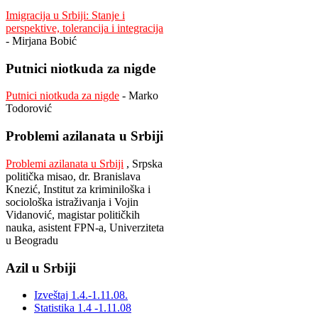
Imigracija u Srbiji: Stanje i
perspektive, tolerancija i integracija
- Mirjana Bobić
Putnici niotkuda za nigde
Putnici niotkuda za nigde
- Marko
Todorović
Problemi azilanata u Srbiji
Problemi azilanata u Srbiji
, Srpska
politička misao, dr. Branislava
Knezić, Institut za kriminiloška i
sociološka istraživanja i Vojin
Vidanović, magistar političkih
nauka, asistent FPN-a, Univerziteta
u Beogradu
Azil u Srbiji
Izveštaj 1.4.-1.11.08.
Statistika 1.4 -1.11.08