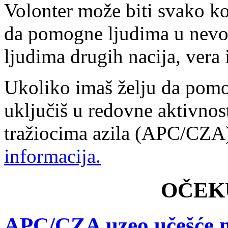
Volonter može biti svako ko
da pomogne ljudima u nevol
ljudima drugih nacija, vera i
Ukoliko imaš želju da pomo
uključiš u redovne aktivnos
tražiocima azila (APC/CZ
informacija.
OČEK
APC/CZA uzeo učešće 