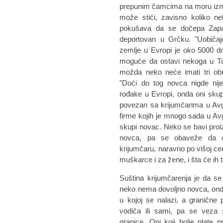
prepunim čamcima na moru izmeđ
može stići, zavisno koliko ne
pokušava da se dočepa Zapad
deportovan u Grčku. "Uobiča
zemlje u Evropi je oko 5000 dol
moguće da ostavi nekoga u Tur
možda neko neće imati tri obr
"Doći do tog novca nigde nij
rođake u Evropi, onda oni skupe
povezan sa krijumčarima u Avg
firme kojih je mnogo sada u Av
skupi novac. Neko se bavi pro
novca, pa se obaveže da ć
krijumčaru, naravno po višoj cen
muškarce i za žene, i šta će ih t
Suština krijumčarenja je da se
neko nema dovoljno novca, ond
u kojoj se nalazi, a granične 
vodiča ili sami, pa se veza 
granice. Oni koji bolje plate 