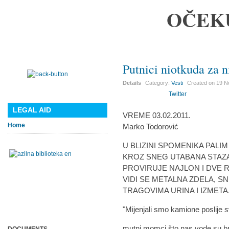
OČEK
Putnici niotkuda za 
Details
Category:
Vesti
Created on
19 N
Twitter
LEGAL AID
VREME 03.02.2011.
Home
Marko Todorović
U BLIZINI SPOMENIKA PALI
KROZ SNEG UTABANA STAZA
PROVIRUJE NAJLON I DVE 
VIDI SE METALNA ZDELA, 
TRAGOVIMA URINA I IZMETA
"Mijenjali smo kamione poslije 
mutni momci što nas vode su br