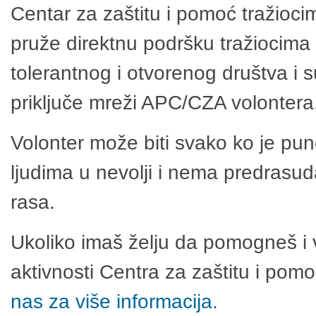
Centar za zaštitu i pomoć tražioci
pruže direktnu podršku tražiocima 
tolerantnog i otvorenog društva i 
priključe mreži APC/CZA volontera
Volonter može biti svako ko je pu
ljudima u nevolji i nema predrasuda
rasa.
Ukoliko imaš želju da pomogneš i 
aktivnosti Centra za zaštitu i po
nas za više informacija.