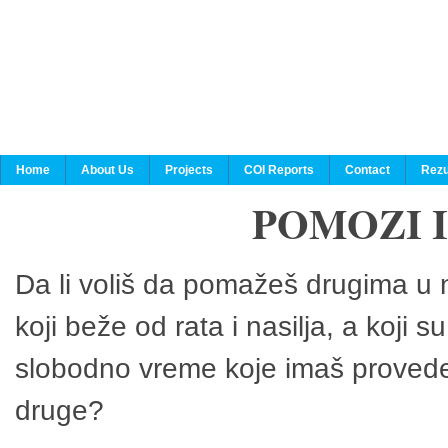
Home
About Us
Projects
COI Reports
Contact
Rezu
POMOZI 
Da li voliš da pomažeš drugima u n
koji beže od rata i nasilja, a koji 
slobodno vreme koje imaš provedeš
druge?