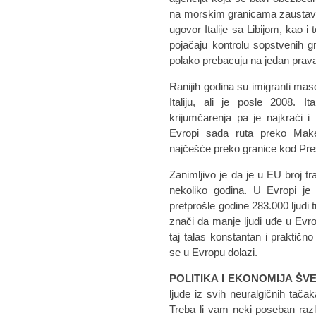
na morskim granicama zaustavi 
ugovor Italije sa Libijom, kao i
pojačaju kontrolu sopstvenih g
polako prebacuju na jedan prav
Ranijih godina su imigranti mas
Italiju, ali je posle 2008. 
krijumčarenja pa je najkraći i
Evropi sada ruta preko Maked
najčešće preko granice kod Pre
Zanimljivo je da je u EU broj t
nekoliko godina. U Evropi je 
pretprošle godine 283.000 ljudi tr
znači da manje ljudi uđe u Evro
taj talas konstantan i praktično
se u Evropu dolazi.
POLITIKA I EKONOMIJA ŠV
ljude iz svih neuralgičnih tač
Treba li vam neki poseban razlog