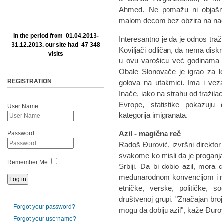
Ahmed. Ne pomažu ni objašnje
malom decom bez obzira na naci
In the period from 01.04.2013-
Interesantno je da je odnos traž
31.12.2013. our site had 47 348
Koviljači odličan, da nema diskr
visits
u ovu varošicu već godinama d
Obale Slonovače je igrao za l
REGISTRATION
golova na utakmici. Ima i veza
Inače, iako na strahu od tražila
Evrope, statistike pokazuju 
User Name
kategorija imigranata.
Azil - magična reč
Password
Radoš Đurović, izvršni direkto
svakome ko misli da je proganja
Remember Me
Srbiji. Da bi dobio azil, mora 
međunarodnom konvencijom i n
etničke, verske, političke, so
društvenoj grupi. "Značajan bro
Forgot your password?
mogu da dobiju azil", kaže Đuro
Forgot your username?