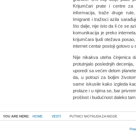
Krijumčari prate i centre za 
informacija, traže druge rut
Imigranti i tražioci azila sarađ
što dalje, nije isto da li će se 
komunikacija je preko interneta,
krijumčara ljudi otežava posao, 
internet centar postoji gotovo 
Nije nikakva uteha činjenica 
protutnjalo poslednjih decenija
uporedi sa većim delom planete.
da, u potrazi za boljim životom
same iskusile kako izgleda kad
prolaze i u njima se, bar privre
prošlost i budućnost daleko tamn
YOU ARE HERE:
HOME
VESTI
PUTNICI NIOTKUDA ZA NIGDE
Powe