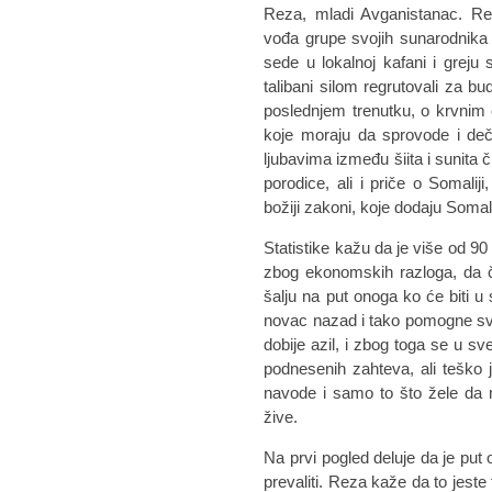
Reza, mladi Avganistanac. Rez
vođa grupe svojih sunarodnika 
sede u lokalnoj kafani i greju
talibani silom regrutovali za 
poslednjem trenutku, o krvnim
koje moraju da sprovode i deča
ljubavima između šiita i sunita č
porodice, ali i priče o Somaliji
božiji zakoni, koje dodaju Somali
Statistike kažu da je više od 90
zbog ekonomskih razloga, da če
šalju na put onoga ko će biti u
novac nazad i tako pomogne svo
dobije azil, i zbog toga se u s
podnesenih zahteva, ali teško 
navode i samo to što žele da
žive.
Na prvi pogled deluje da je put 
prevaliti. Reza kaže da to jeste