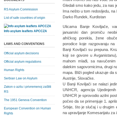
DOCUMENTS
Gledali smo kako jedu, za nas je
RS Asylum Commission
Ima nešto u tom redosljedu, na š
Darko Rundek, Kurdistan
List of safe countries of origin
Ulicama Banje Koviljače, va
Info asylum leaflets APCCZA
januarski dan promiču neobič
afričkog porekla, žene obuče
porodice koje razgovaraju na 
LAWS AND CONVENTIONS
Banji Koviljači su prepuna. Kroz
Official asylum decisions
koji se govore u Avganistanu),
mahom mlađi, sa navučenim s
Official asylum regulations
dalekim sagovornicima, drugi na
Human Rights
mapa. Bliži pogled ukazuje da s
Austrije, Slovačke.
Serbian Law on Asylum
U Banji Koviljači se nalazi jedi
Zakon o azilu i privremenoj zaštiti
UNHCR, agencija Ujedinjenih
RS
UNHCR je sprovodio azilni post
The 1951 Geneva Convention
počeo da se primenjuje 1. april
Srbije, što je slučaj i u drugi
European Convention on Human
na upravljanje Komesarijatu za i
Rights