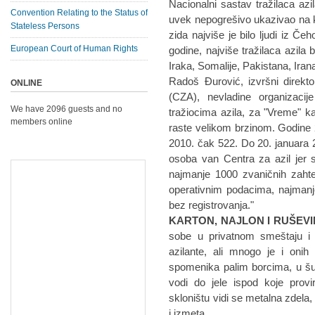
Nacionalni sastav tražilaca azi
Convention Relating to the Status of
uvek nepogrešivo ukazivao na k
Stateless Persons
zida najviše je bilo ljudi iz Č
European Court of Human Rights
godine, najviše tražilaca azila 
Iraka, Somalije, Pakistana, Irana,
Radoš Đurović, izvršni direkto
ONLINE
(CZA), nevladine organizaci
We have 2096 guests and no
tražiocima azila, za "Vreme" kaž
members online
raste velikom brzinom. Godine 20
2010. čak 522. Do 20. januara 20
osoba van Centra za azil jer 
najmanje 1000 zvaničnih zahte
operativnim podacima, najmanje 
bez registrovanja."
KARTON, NAJLON I RUŠEV
sobe u privatnom smeštaju i
azilante, ali mnogo je i onih
spomenika palim borcima, u šu
vodi do jele ispod koje prov
skloništu vidi se metalna zdela
i izmeta.