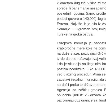
kilometara dug zid, visine tri 
spreče ili bar smanje nezapamće
poslednjih godina. Samo prošle
podaci govore o 140.000) ilegal
Evrosa. Najviše ih je bilo iz Av
Somalije… Ogroman broj imigr
Turske na grčka ostrva.
Evropska komisija je saopšt
kratkoročne mere koje ne poma
na duže staze, pozivajući Grčku
tvrde da one rešavaju ovaj veli
i da je situacija sa ilegalnim i
postala neodrživa. Oko 45.000 l
već u azilnoj proceduri. Atina se
zaustavi ilegalnu migraciju i da
su došli preko te države ohrabruj
Agencija za zaštitu granica
obučenih ljudi iz 25 država k
patroliranju duž granice sa Tur