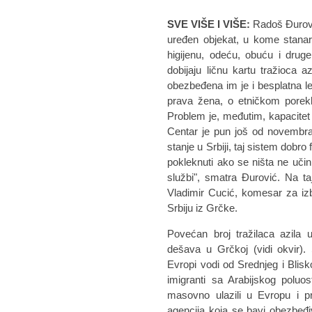
SVE VIŠE I VIŠE:
Radoš Đurovi
uređen objekat, u kome stanar
higijenu, odeću, obuću i drug
dobijaju ličnu kartu tražioca
obezbeđena im je i besplatna 
prava žena, o etničkom porek
Problem je, međutim, kapacite
Centar je pun još od novembra.
stanje u Srbiji, taj sistem dobro
pokleknuti ako se ništa ne učin
službi", smatra Đurović. Na t
Vladimir Cucić, komesar za izbeg
Srbiju iz Grčke.
Povećan broj tražilaca azila 
dešava u Grčkoj (vidi okvir). S
Evropi vodi od Srednjeg i Blisk
imigranti sa Arabijskog poluost
masovno ulazili u Evropu i pre
agencija koja se bavi obezbeđ