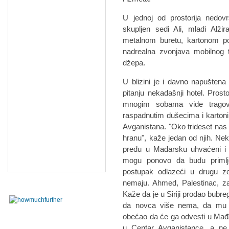
U jednoj od prostorija nedo
skupljen sedi Ali, mladi Alž
metalnom buretu, kartonom po
nadrealna zvonjava mobilnog t
džepa.
U blizini je i davno napuštena
pitanju nekadašnji hotel. Pros
mnogim sobama vide tragov
raspadnutim dušecima i kartonim
Avganistana. "Oko trideset nas 
hranu", kaže jedan od njih. Nek
pređu u Mađarsku uhvaćeni i 
mogu ponovo da budu primljen
postupak odlazeći u drugu z
nemaju. Ahmed, Palestinac, zav
Kaže da je u Siriji prodao bubre
da novca više nema, da mu je
obećao da će ga odvesti u Mađa
u Centar Avganistance, a ne