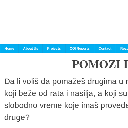
Home
About Us
Projects
COI Reports
Contact
Rezu
POMOZI 
Da li voliš da pomažeš drugima u n
koji beže od rata i nasilja, a koji 
slobodno vreme koje imaš provedeš
druge?