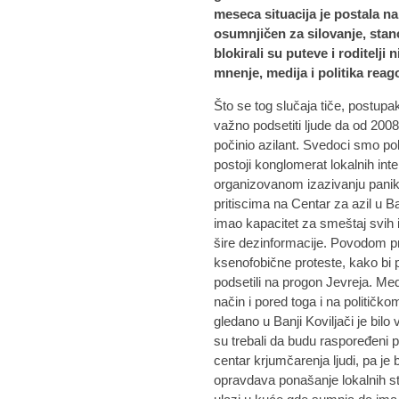
meseca situacija je postala na
osumnjičen za silovanje, stan
blokirali su puteve i roditelji
mnenje, medija i politika reag
Što se tog slučaja tiče, postupak 
važno podsetiti ljude da od 2008
počinio azilant. Svedoci smo pol
postoji konglomerat lokalnih inter
organizovanom izazivanju panik
pritiscima na Centar za azil u Ban
imao kapacitet za smeštaj svih im
šire dezinformacije. Povodom pri
ksenofobične proteste, kako bi p
podsetili na progon Jevreja. Med
način i pored toga i na političk
gledano u Banji Koviljači je bilo
su trebali da budu raspoređeni p
centar krjumčarenja ljudi, pa je bi
opravdava ponašanje lokalnih st