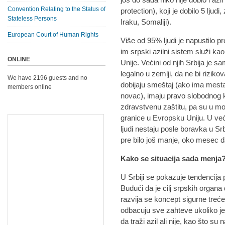
Convention Relating to the Status of
protection), koji je dobilo 5 ljud
Stateless Persons
Iraku, Somaliji).
European Court of Human Rights
Više od 95% ljudi je napustilo pr
im srpski azilni sistem služi k
ONLINE
Unije. Većini od njih Srbija je s
legalno u zemlji, da ne bi rizikova
We have 2196 guests and no
dobijaju smeštaj (ako ima mesta)
members online
novac), imaju pravo slobodnog kre
zdravstvenu zaštitu, pa su u m
granice u Evropsku Uniju. U već
ljudi nestaju posle boravka u Srb
pre bilo još manje, oko mesec 
Kako se situacija sada menja
U Srbiji se pokazuje tendencija 
Budući da je cilj srpskih organa 
razvija se koncept sigurne treć
odbacuju sve zahteve ukoliko j
da traži azil ali nije, kao što s