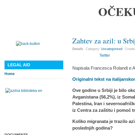
OČEK
Zahtev za azil: u Srb
Details
Category:
Uncategorised
Creat
Twitter
LEGAL AID
Napisala Francesca Rolandi e A
Home
Originalni tekst na italijansk
Ove godine u Srbiji je bilo oko
Avganistana (56,2%), iz Somali
Palestina, Iran i severnoafri
iz Centra za zaštitu i pomoć 
Koliko migranata je trazilo azil
poslednjih godina?