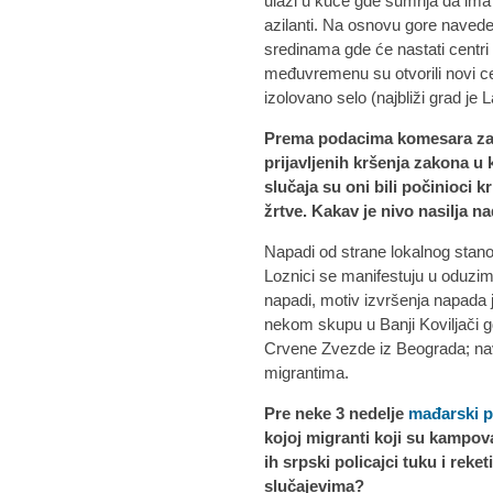
ulazi u kuće gde sumnja da ima i
azilanti. Na osnovu gore naved
sredinama gde će nastati centri 
međuvremenu su otvorili novi ce
izolovano selo (najbliži grad je 
Prema podacima komesara za 
prijavljenih kršenja zakona u k
slučaja su oni bili počinioci k
žrtve. Kakav je nivo nasilja na
Napadi od strane lokalnog stano
Loznici se manifestuju u oduzim
napadi, motiv izvršenja napada j
nekom skupu u Banji Koviljači gde
Crvene Zvezde iz Beograda; nav
migrantima.
Pre neke 3 nedelje
mađarski p
kojoj migranti koji su kampov
ih srpski policajci tuku i reke
slučajevima?