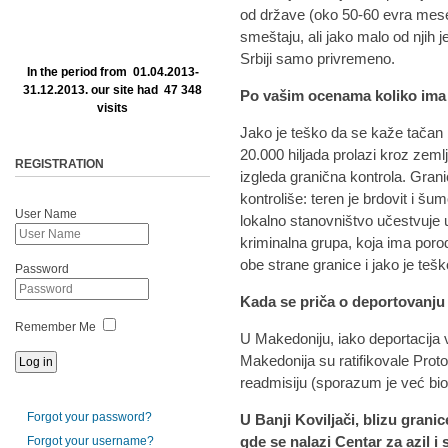
od države (oko 50-60 evra mese
smeštaju, ali jako malo od njih 
Srbiji samo privremeno.
In the period from 01.04.2013-
31.12.2013. our site had 47 348
Po vašim ocenama koliko ima 
visits
Jako je teško da se kaže tačan 
20.000 hiljada prolazi kroz zeml
REGISTRATION
izgleda granična kontrola. Gran
kontroliše: teren je brdovit i šu
User Name
lokalno stanovništvo učestvuje 
kriminalna grupa, koja ima porod
obe strane granice i jako je teško 
Password
Kada se priča o deportovanju
Remember Me
U Makedoniju, iako deportacija 
Makedonija su ratifikovale Pro
readmisiju (sporazum je već bio 
Forgot your password?
U Banji Koviljači, blizu grani
gde se nalazi Centar za azil 
Forgot your username?