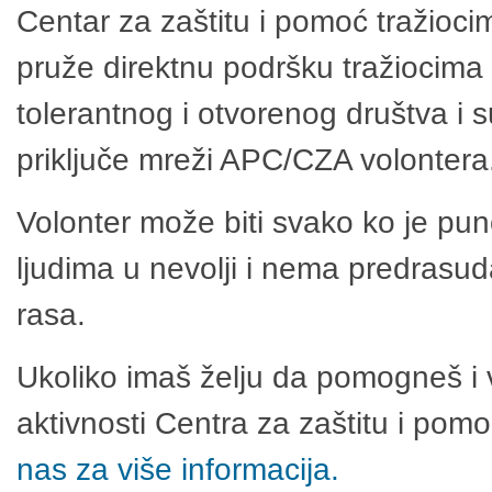
Centar za zaštitu i pomoć tražioci
pruže direktnu podršku tražiocima 
tolerantnog i otvorenog društva i 
priključe mreži APC/CZA volontera
Volonter može biti svako ko je pu
ljudima u nevolji i nema predrasuda
rasa.
Ukoliko imaš želju da pomogneš i 
aktivnosti Centra za zaštitu i po
nas za više informacija.