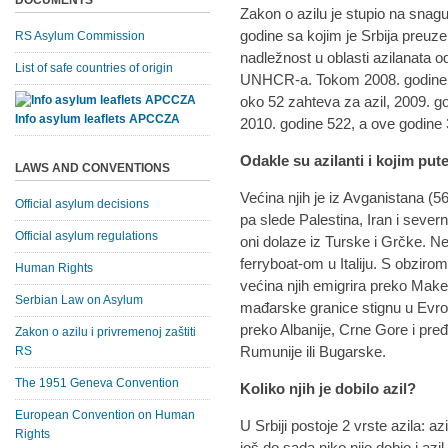
DOCUMENTS
Zakon o azilu je stupio na snag
godine sa kojim je Srbija preuze
RS Asylum Commission
nadležnost u oblasti azilanata o
List of safe countries of origin
UNHCR-a. Tokom 2008. godine j
oko 52 zahteva za azil, 2009. g
Info asylum leaflets APCCZA
2010. godine 522, a ove godine
Odakle su azilanti i kojim put
LAWS AND CONVENTIONS
Većina njih je iz Avganistana (5
Official asylum decisions
pa slede Palestina, Iran i seve
Official asylum regulations
oni dolaze iz Turske i Grčke. Ne
ferryboat-om u Italiju. S obziro
Human Rights
većina njih emigrira preko Maked
Serbian Law on Asylum
mađarske granice stignu u Evrop
preko Albanije, Crne Gore i pre
Zakon o azilu i privremenoj zaštiti
Rumunije ili Bugarske.
RS
The 1951 Geneva Convention
Koliko njih je dobilo azil?
European Convention on Human
U Srbiji postoje 2 vrste azila: az
Rights
još do sada niko nije dobio i azi