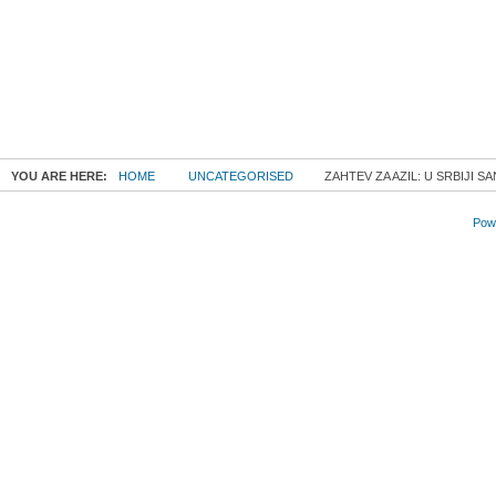
YOU ARE HERE:
HOME
UNCATEGORISED
ZAHTEV ZA AZIL: U SRBIJI 
Powe