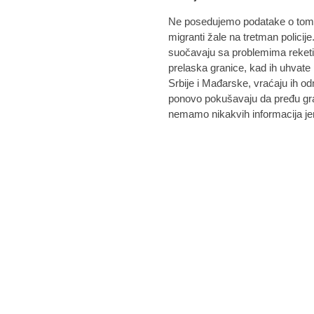
Ne posedujemo podatake o tome, 
migranti žale na tretman polici
suočavaju sa problemima reketir
prelaska granice, kad ih uhvate
Srbije i Mađarske, vraćaju ih o
ponovo pokušavaju da pređu gran
nemamo nikakvih informacija jer