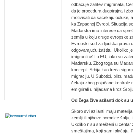
odbacuje zahtev migranata, Cen
da je procedura dugotrajna i z
motivisati da sačekaju odluke, a
ka Zapadnoj Evropi. Situacija s
Mađarska ima interese da spreči 
zemlja u koju druge evropske ze
Evropski sud za ljudska prava 
odgovarajuću žaštitu. Ukoliko 
imigranti ušli u EU, iako su zat
Mađarsku. Zbog toga su Mađarska
koncept- Srbija kao treća sigurn
migraciju. U Subotici, blizu mađ
čekaju zbog pojačane kontrole n
emigrirali u hiljadama kroz Srbiju
Od čega žive azilanti dok su u
Skoro svi azilanti imaju materija
zemlji ili njihove porodice šalju, 
Ukoliko nisu smešteni u centar z
smeštajima, koji sami plaćaju.