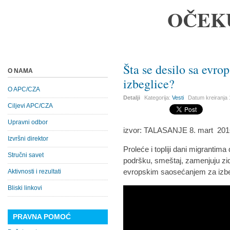
OČEK
Šta se desilo sa evr
O NAMA
izbeglice?
O APC/CZA
Detalji
Kategorija:
Vesti
Datum kreiranja
Ciljevi APC/CZA
Upravni odbor
izvor: TALASANJE 8. mart 201
Izvršni direktor
Proleće i topliji dani migrantim
Stručni savet
podršku, smeštaj, zamenjuju zido
evropskim saosećanjem za izbe
Aktivnosti i rezultati
Bliski linkovi
PRAVNA POMOĆ