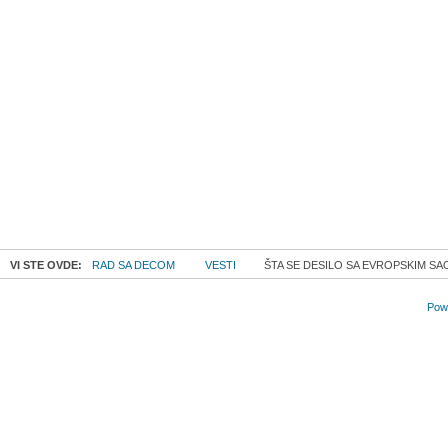
VI STE OVDE:
RAD SA DECOM
VESTI
ŠTA SE DESILO SA EVROPSKIM SA
Powe