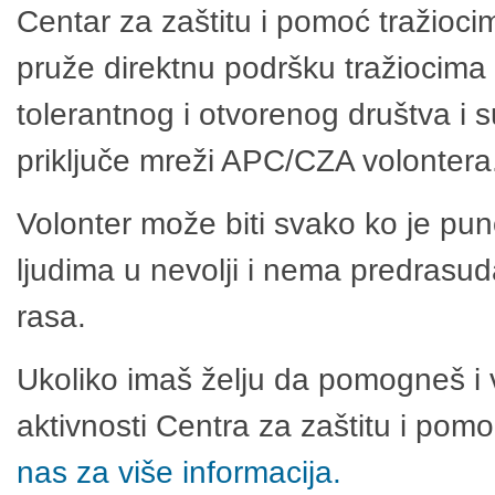
Centar za zaštitu i pomoć tražioci
pruže direktnu podršku tražiocima 
tolerantnog i otvorenog društva i 
priključe mreži APC/CZA volontera
Volonter može biti svako ko je pu
ljudima u nevolji i nema predrasuda
rasa.
Ukoliko imaš želju da pomogneš i 
aktivnosti Centra za zaštitu i po
nas za više informacija.