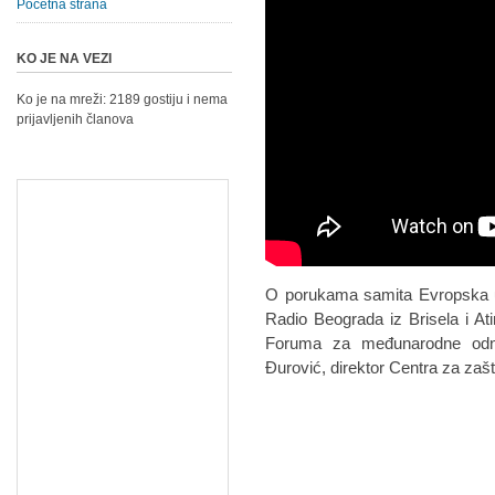
Početna strana
KO JE NA VEZI
Ko je na mreži: 2189 gostiju i nema
prijavljenih članova
O porukama samita Evropska un
Radio Beograda iz Brisela i Atin
Foruma za međunarodne odno
Đurović, direktor Centra za zašt