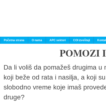
Početna strana
O nama
APC sektori
COI izveštaji
Konta
POMOZI 
Da li voliš da pomažeš drugima u n
koji beže od rata i nasilja, a koji 
slobodno vreme koje imaš provedeš
druge?