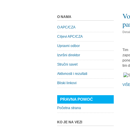
Vo
O NAMA
pa
O APC/CZA
Detal
Ciljevi APC/CZA
Upravni odbor
Tim 
Izvršni direktor
zapo
pone
Stručni savet
tim 
Aktivnosti i rezultati
Bliski linkovi
VIŠ
PRAVNA POMOĆ
Početna strana
KO JE NA VEZI