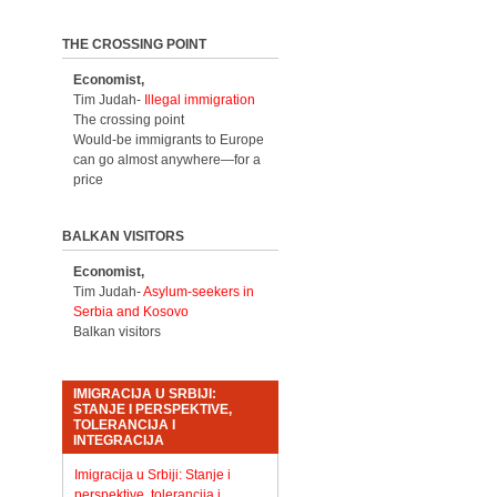
THE CROSSING POINT
Economist,
Tim Judah-
Illegal immigration
The crossing point
Would-be immigrants to Europe
can go almost anywhere—for a
price
BALKAN VISITORS
Economist,
Tim Judah-
Asylum-seekers in
Serbia and Kosovo
Balkan visitors
IMIGRACIJA U SRBIJI:
STANJE I PERSPEKTIVE,
TOLERANCIJA I
INTEGRACIJA
Imigracija u Srbiji: Stanje i
perspektive, tolerancija i