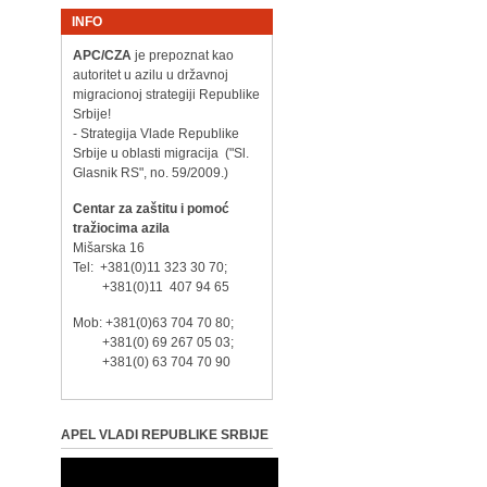
INFO
APC/CZA
je prepoznat kao
autoritet u azilu u državnoj
migracionoj strategiji Republike
Srbije!
- Strategija Vlade Republike
Srbije u oblasti migracija ("Sl.
Glasnik RS", no. 59/2009.)
Centar za zaštitu i pomoć
tražiocima azila
Mišarska 16
Tel: +381(0)11 323 30 70;
+381(0)11 407 94 65
Mob: +381(0)63 704 70 80;
+381(0) 69 267 05 03;
+381(0) 63 704 70 90
APEL VLADI REPUBLIKE SRBIJE