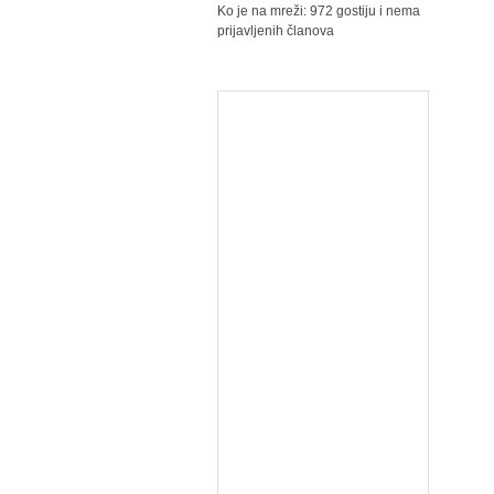
Ko je na mreži: 972 gostiju i nema
prijavljenih članova