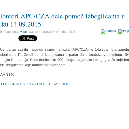
lonteri APC/CZA dele pomoć izbeglicama u
rku 14.09.2015.
ji
Kategorija:
Vesti
Datum kreiranja
04 Oktobar 2015
Centra za zaštitu i pomoć tražiocima azila (APC/CZA) je 14.septembra zajed
slenima u ProCredit banci izbeglicama u parku delio sredstva za higijenu. S
deljka Kompanija Yufos donira oko 100 kilograma jabuka i drugog voća koje ter
deli izbeglicama koje borave na otvorenom.
E FOTOGRAFIJA POGLEDAJTE U GALERIJI.