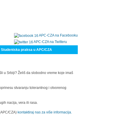
APC-CZA na Facebooku
APC-CZA na Twitteru
Studentska praksa u APC/CZA
šli u Srbiji? Želiš da slobodno vreme koje imaš
oprinesu stvaranju tolerantnog i otvorenog
h nacija, vera ili rasa.
a (APC/CZA)
kontaktiraj nas za više informacija.