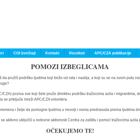
ri
COI izveštaji
Kontakt
Rezultati
APC/CZA publikacije
POMOZI IZBEGLICAMA
 da pružiš podršku ljudima koji beže od rata i nasilja, a koji su se na svom putu na
druge?
C/CZA) poziva sve koji žele pruže direktnu podršku tražiocima azila i migrantima, d
da se priključe mreži APC/CZA volontera.
vremena i želje da pomogne ljudima u nevolji i nema predrasuda prema ljudima drugi
e aktivno uključiš u redovne aktivnosti Centra za zaštitu i pomoć tražiocima azil
OČEKUJEMO TE!