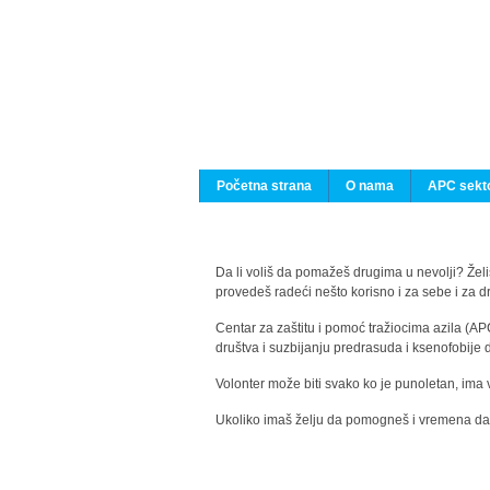
Početna strana
O nama
APC sekto
Da li voliš da pomažeš drugima u nevolji? Želiš
provedeš radeći nešto korisno i za sebe i za 
Centar za zaštitu i pomoć tražiocima azila (AP
društva i suzbijanju predrasuda i ksenofobije 
Volonter može biti svako ko je punoletan, ima 
Ukoliko imaš želju da pomogneš i vremena da s