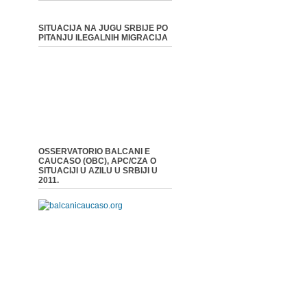
SITUACIJA NA JUGU SRBIJE PO
PITANJU ILEGALNIH MIGRACIJA
OSSERVATORIO BALCANI E
CAUCASO (OBC), APC/CZA O
SITUACIJI U AZILU U SRBIJI U
2011.