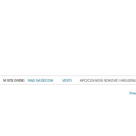
VI STE OVDE:
RAD SA DECOM
VESTI
APC/CZA NOSI SOKOVE I HIGIJENU 
Powe