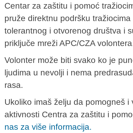
Centar za zaštitu i pomoć tražioci
pruže direktnu podršku tražiocima 
tolerantnog i otvorenog društva i 
priključe mreži APC/CZA volontera
Volonter može biti svako ko je pu
ljudima u nevolji i nema predrasuda
rasa.
Ukoliko imaš želju da pomogneš i 
aktivnosti Centra za zaštitu i po
nas za više informacija.