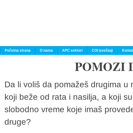
Početna strana
O nama
APC sektori
COI izveštaji
Konta
POMOZI 
Da li voliš da pomažeš drugima u n
koji beže od rata i nasilja, a koji 
slobodno vreme koje imaš provedeš
druge?