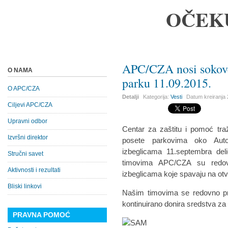
OČEK
APC/CZA nosi sokove
O NAMA
parku 11.09.2015.
O APC/CZA
Detalji
Kategorija:
Vesti
Datum kreiranja
Ciljevi APC/CZA
Upravni odbor
Centar za zaštitu i pomoć tr
Izvršni direktor
posete parkovima oko Auto
izbeglicama 11.septembra del
Stručni savet
timovima APC/CZA su redovn
Aktivnosti i rezultati
izbeglicama koje spavaju na o
Bliski linkovi
Našim timovima se redovno pri
kontinuirano donira sredstva za
PRAVNA POMOĆ