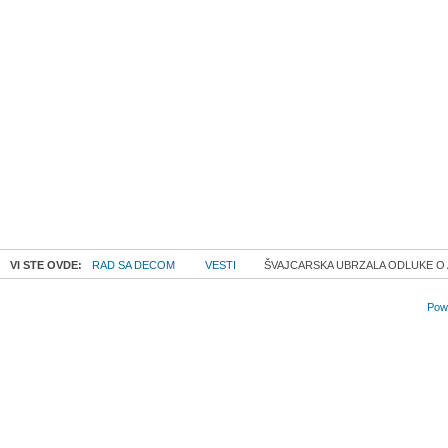
VI STE OVDE:
RAD SA DECOM
VESTI
ŠVAJCARSKA UBRZALA ODLUKE O 
Powe