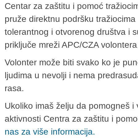
Centar za zaštitu i pomoć tražioci
pruže direktnu podršku tražiocima 
tolerantnog i otvorenog društva i 
priključe mreži APC/CZA volontera
Volonter može biti svako ko je pu
ljudima u nevolji i nema predrasuda
rasa.
Ukoliko imaš želju da pomogneš i 
aktivnosti Centra za zaštitu i po
nas za više informacija.