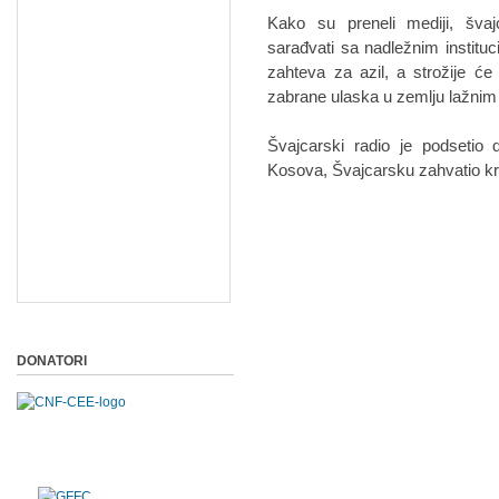
Kako su preneli mediji, švaj
sarađvati sa nadležnim institu
zahteva za azil, a strožije će
zabrane ulaska u zemlju lažnim 
Švajcarski radio je podsetio 
Kosova, Švajcarsku zahvatio kr
DONATORI