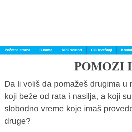
Početna strana
O nama
APC sektori
COI izveštaji
Konta
POMOZI 
Da li voliš da pomažeš drugima u n
koji beže od rata i nasilja, a koji 
slobodno vreme koje imaš provedeš
druge?