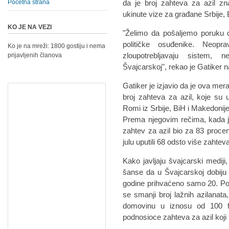
Početna strana
da je broj zahteva za azil z
ukinute vize za građane Srbije,
KO JE NA VEZI
"Želimo da pošaljemo poruku d
političke osuđenike. Neopra
Ko je na mreži: 1800 gostiju i nema
zloupotrebljavaju sistem,
prijavljenih članova
Švajcarskoj", rekao je Gatiker n
Gatiker je izjavio da je ova me
broj zahteva za azil, koje su 
Romi iz Srbije, BiH i Makedonije
Prema njegovim rečima, kada je
zahtev za azil bio za 83 procen
julu uputili 68 odsto više zaht
Kako javljaju švajcarski medij
šanse da u Švajcarskoj dobiju
godine prihvaćeno samo 20. Po
se smanji broj lažnih azilanata,
domovinu u iznosu od 100 fr
podnosioce zahteva za azil koji 