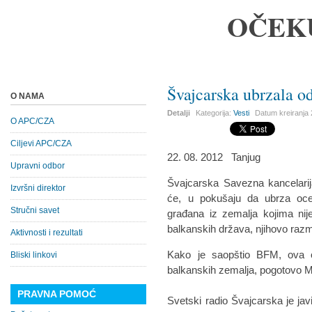
OČEK
Švajcarska ubrzala o
O NAMA
Detalji
Kategorija:
Vesti
Datum kreiranja
O APC/CZA
Ciljevi APC/CZA
22. 08. 2012 Tanjug
Upravni odbor
Švajcarska Savezna kancelarij
Izvršni direktor
će, u pokušaju da ubrza oce
Stručni savet
građana iz zemalja kojima nij
balkanskih država, njihovo razm
Aktivnosti i rezultati
Kako je saopštio BFM, ova o
Bliski linkovi
balkanskih zemalja, pogotovo Ma
PRAVNA POMOĆ
Svetski radio Švajcarska je jav