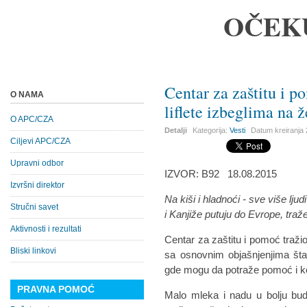
OČEK
Centar za zaštitu i p
O NAMA
liflete izbeglima na ž
O APC/CZA
Detalji
Kategorija:
Vesti
Datum kreiranja
Ciljevi APC/CZA
Upravni odbor
IZVOR: B92 18.08.2015
Izvršni direktor
Na kiši i hladnoći - sve više lj
Stručni savet
i Kanjiže putuju do Evrope, traže
Aktivnosti i rezultati
Centar za zaštitu i pomoć traži
Bliski linkovi
sa osnovnim objašnjenjima šta k
gde mogu da potraže pomoć i k
PRAVNA POMOĆ
Malo mleka i nadu u bolju bud