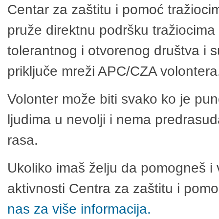
Centar za zaštitu i pomoć tražioci
pruže direktnu podršku tražiocima 
tolerantnog i otvorenog društva i 
priključe mreži APC/CZA volontera
Volonter može biti svako ko je pu
ljudima u nevolji i nema predrasuda
rasa.
Ukoliko imaš želju da pomogneš i 
aktivnosti Centra za zaštitu i po
nas za više informacija.