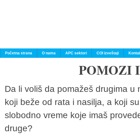
Početna strana
O nama
APC sektori
COI izveštaji
Konta
POMOZI 
Da li voliš da pomažeš drugima u n
koji beže od rata i nasilja, a koji 
slobodno vreme koje imaš provedeš
druge?