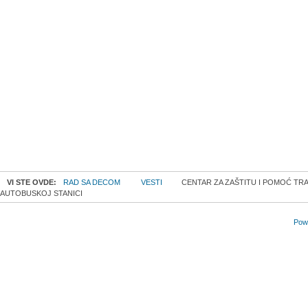
VI STE OVDE:
RAD SA DECOM
VESTI
CENTAR ZA ZAŠTITU I POMOĆ TRAŽ
AUTOBUSKOJ STANICI
Powe