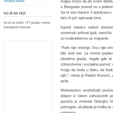
majka može da da svom detetu. 
Početna strana
u Beogradu proveli su u jedinom
Sa te iste stanice 3 autobusa u 
KO JE NA VEZI
biće ih još najmanje šest.
Ko je na mreži: 727 gostiju i nema
Ispred stanice radost donos
prijavljenih članova
sistemski prihvat ljudi, naroči
su svakodnevno uz migrante.
"Park nije rešenje. Ovo nije sme
bilo kod nas za vreme poplava
obodima grada, negde gde bi t
zdravstvena i socijalna pomoć i
mogu da budu u blatu, da budu
njih.", rekao je Radoš Đurović, 
azila.
Ministarstvo unutrašnjih posl
dolaze iz ratom zahvaćenih po
poručio je ministar Nebojša 
pomogne, ali pitanje je koliko je
vremena.