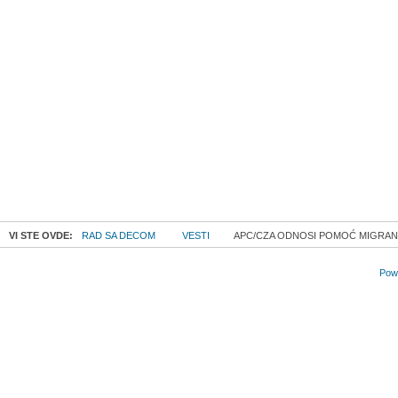
VI STE OVDE:
RAD SA DECOM
VESTI
APC/CZA ODNOSI POMOĆ MIGRANTIM
Powe