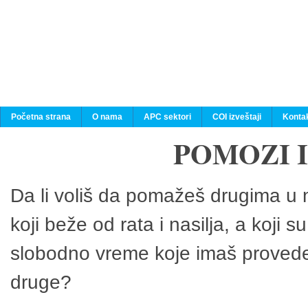
Početna strana
O nama
APC sektori
COI izveštaji
Konta
POMOZI 
Da li voliš da pomažeš drugima u n
koji beže od rata i nasilja, a koji 
slobodno vreme koje imaš provedeš
druge?