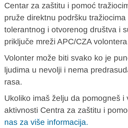
Centar za zaštitu i pomoć tražioci
pruže direktnu podršku tražiocima 
tolerantnog i otvorenog društva i 
priključe mreži APC/CZA volontera
Volonter može biti svako ko je pu
ljudima u nevolji i nema predrasuda
rasa.
Ukoliko imaš želju da pomogneš i 
aktivnosti Centra za zaštitu i po
nas za više informacija.