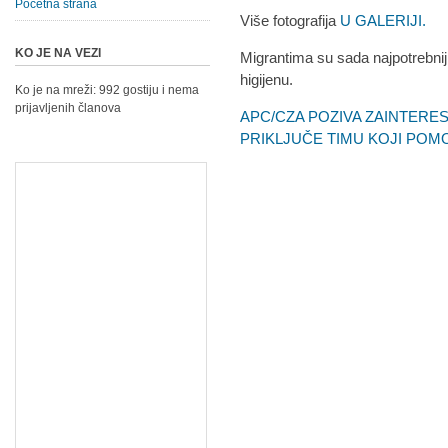
Početna strana
Više fotografija
U GALERIJI.
KO JE NA VEZI
Migrantima su sada najpotrebniji
higijenu.
Ko je na mreži: 992 gostiju i nema
prijavljenih članova
APC/CZA POZIVA ZAINTERE
PRIKLJUČE TIMU KOJI POM