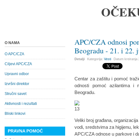
OČEK
APC/CZA odnosi pom
O NAMA
Beogradu - 21. i 22. 
O APC/CZA
Detalji
Kategorija:
Vesti
Datum kreiranja
Ciljevi APC/CZA
Upravni odbor
Centar za zaštitu i pomoć tra
Izvršni direktor
odnosti pomoć azilantima i 
Beogradu.
Stručni savet
Aktivnosti i rezultati
Bliski linkovi
Veliki broj građana, organizaci
vodi, sredstvima za higijenu, lek
PRAVNA POMOĆ
APC/CZA odnose u parkove i da