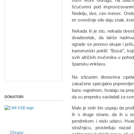
šumi Mont Gurugu, na obližnjo
šćućureni pod improvizovanim 
Nedelju, dve, ceo mesec. Onda,
im svevišnje sile daju znak, kr
Nekada ih je sto, nekada dvest
dvadesetak, da lakše nadmud
ograde se ponovo okupe i prišun
kamerunski poklič "Boza!", koji
svih afričkih mučenika u pohodu
špansku enklavu.
Na izlizanim đonovima cipela
zakačene specijalno pripremljen
banu najednom, hvataju na prepa
da su prepreku savladali za sve
DONATORI
Malo je onih što uspeju da prođ
ih s druge strane, da ih u sta
pendrekom i niski udarci. Hvat
stražnjicu, prosleđuju naza