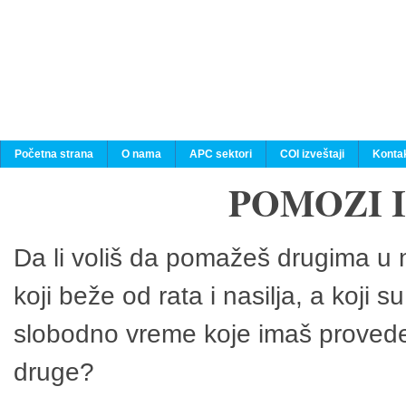
Početna strana
O nama
APC sektori
COI izveštaji
Konta
POMOZI 
Da li voliš da pomažeš drugima u n
koji beže od rata i nasilja, a koji 
slobodno vreme koje imaš provedeš
druge?