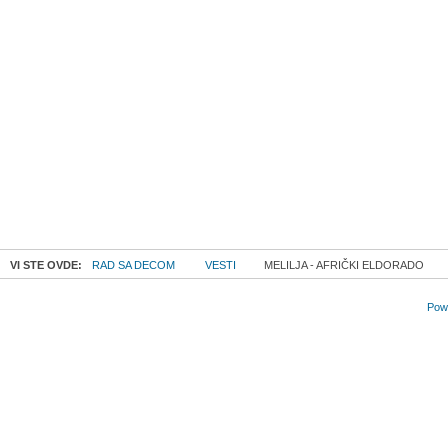
VI STE OVDE:
RAD SA DECOM
VESTI
MELILJA - AFRIČKI ELDORADO
Powe