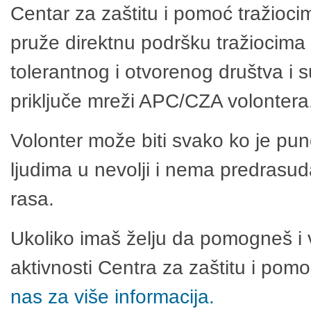
Centar za zaštitu i pomoć tražioci
pruže direktnu podršku tražiocima 
tolerantnog i otvorenog društva i 
priključe mreži APC/CZA volontera
Volonter može biti svako ko je pu
ljudima u nevolji i nema predrasuda
rasa.
Ukoliko imaš želju da pomogneš i 
aktivnosti Centra za zaštitu i po
nas za više informacija.