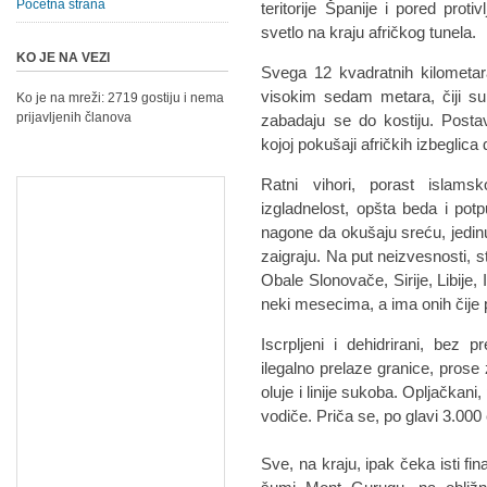
Početna strana
teritorije Španije i pored pro
svetlo na kraju afričkog tunela.
KO JE NA VEZI
Svega 12 kvadratnih kilometa
visokim sedam metara, čiji su
Ko je na mreži: 2719 gostiju i nema
prijavljenih članova
zabadaju se do kostiju. Postav
kojoj pokušaji afričkih izbeglica
Ratni vihori, porast islams
izgladnelost, opšta beda i pot
nagone da okušaju sreću, jedinu
zaigraju. Na put neizvesnosti, s
Obale Slonovače, Sirije, Libije,
neki mesecima, a ima onih čije p
Iscrpljeni i dehidrirani, bez 
ilegalno prelaze granice, prose
oluje i linije sukoba. Opljačkani
vodiče. Priča se, po glavi 3.000
Sve, na kraju, ipak čeka isti fi