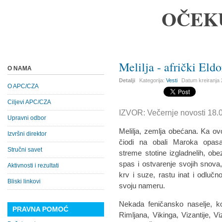
OČEK
Melilja - afrički Eld
O NAMA
Detalji
Kategorija:
Vesti
Datum kreiranja
O APC/CZA
Ciljevi APC/CZA
IZVOR: Večernje novosti 18.
Upravni odbor
Melilja, zemlja obećana. Ka ov
Izvršni direktor
čiodi na obali Maroka opa
Stručni savet
streme stotine izgladnelih, obe
spas i ostvarenje svojih snova,
Aktivnosti i rezultati
krv i suze, rastu inat i odlučno
Bliski linkovi
svoju nameru.
Nekada feničansko naselje, koj
PRAVNA POMOĆ
Rimljana, Vikinga, Vizantije, V