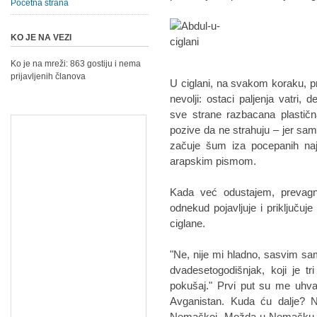
Početna strana
KO JE NA VEZI
Ko je na mreži: 863 gostiju i nema
prijavljenih članova
U ciglani, na svakom koraku, pri
nevolji: ostaci paljenja vatri,
sve strane razbacana plastičn
pozive da ne strahuju – jer sa
začuje šum iza pocepanih najl
arapskim pismom.
Kada već odustajem, prevagn
odnekud pojavljuje i priključuje
ciglane.
"Ne, nije mi hladno, sasvim sa
dvadesetogodišnjak, koji je 
pokušaj." Prvi put su me uhva
Avganistan. Kuda ću dalje? 
Nemačkoj. Možda u Nemačku, j