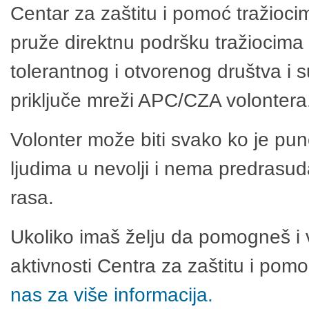
Centar za zaštitu i pomoć tražioci
pruže direktnu podršku tražiocima 
tolerantnog i otvorenog društva i 
priključe mreži APC/CZA volontera
Volonter može biti svako ko je pu
ljudima u nevolji i nema predrasuda
rasa.
Ukoliko imaš želju da pomogneš i 
aktivnosti Centra za zaštitu i po
nas za više informacija.