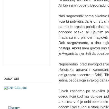
Ali bio sam i ovde u Beogradu, 
Naš sagovornik nema nikakve isp
koja bi potvrdila da je on stvar
da mu je srpska policija dala 
ponegde peške, ali i javnim p
mada su mu planovi magloviti,
Dok razgovaramo, u dnu cigla
nestaju. Abdul nam govori ono 
je Avganistan jer želi da obezbedi
Neposredno pred novogodišnje 
Policijska uprava i Komesarij
emigranata u centre u Srbiji. T
DONATORI
jedina osoba koja svakog dana 
"Uvek zatičemo po nekoliko lj
odeću koju kod nas donose ljudi
a ko ima već je sebi obezbedio
decom i svi su oni u stanju vel