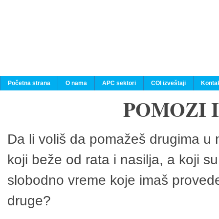
Početna strana
O nama
APC sektori
COI izveštaji
Konta
POMOZI 
Da li voliš da pomažeš drugima u n
koji beže od rata i nasilja, a koji 
slobodno vreme koje imaš provedeš
druge?