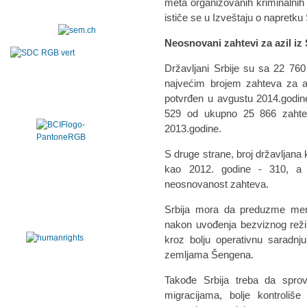
meta organizovanih kriminalnih 
ističe se u Izveštaju o napretku
Neosnovani zahtevi za azil iz 
Državljani Srbije su sa 22 76
najvećim brojem zahteva za a
potvrđen u avgustu 2014.godine
529 od ukupno 25 866 zahte
2013.godine.
S druge strane, broj državljana k
kao 2012. godine - 310, a 
neosnovanost zahteva.
Srbija mora da preduzme mer
nakon uvođenja bezviznog reži
kroz bolju operativnu saradnj
zemljama Šengena.
Takođe Srbija treba da spro
migracijama, bolje kontroliš