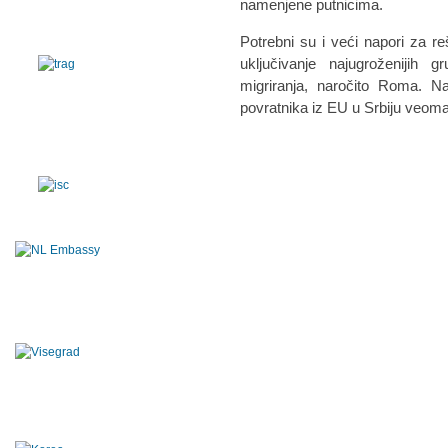
namenjene putnicima.
Potrebni su i veći napori za r
uključivanje najugroženijih
migriranja, naročito Roma. Na
povratnika iz EU u Srbiju veoma