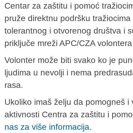
Centar za zaštitu i pomoć tražioci
pruže direktnu podršku tražiocima 
tolerantnog i otvorenog društva i 
priključe mreži APC/CZA volontera
Volonter može biti svako ko je pu
ljudima u nevolji i nema predrasuda
rasa.
Ukoliko imaš želju da pomogneš i 
aktivnosti Centra za zaštitu i po
nas za više informacija.