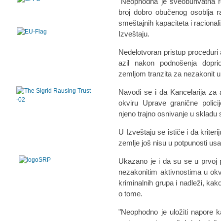
"Neophodna je sveobuhvatna re
broj dobro obučenog osoblja r
smeštajnih kapaciteta i racional
Izveštaju.
Nedelotvoran pristup proceduri 
azil nakon podnošenja doprio
zemljom tranzita za nezakonit 
Navodi se i da Kancelarija za 
okviru Uprave granične policij
njeno trajno osnivanje u skladu
U Izveštaju se ističe i da kriter
zemlje još nisu u potpunosti u
Ukazano je i da su se u prvoj po
nezakonitim aktivnostima u ok
kriminalnih grupa i nadleži, kak
o tome.
"Neophodno je uložiti napore k