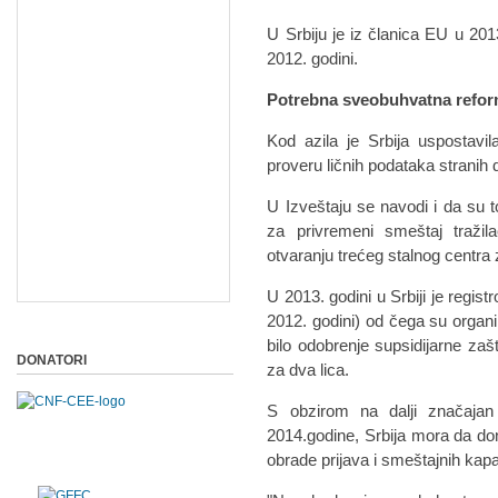
U Srbiju je iz članica EU u 20
2012. godini.
Potrebna sveobuhvatna refo
Kod azila je Srbija uspostavi
proveru ličnih podataka stranih d
U Izveštaju se navodi i da su 
za privremeni smeštaj tražil
otvaranju trećeg stalnog centra z
U 2013. godini u Srbiji je regis
2012. godini) od čega su organi 
bilo odobrenje supsidijarne zaš
DONATORI
za dva lica.
S obzirom na dalji značajan
2014.godine, Srbija mora da d
obrade prijava i smeštajnih kapa