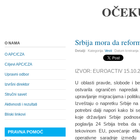
OČEK
Srbija mora da reform
O NAMA
Detalji
Kategorija:
Vesti
Datum kreiranja
O APC/CZA
Ciljevi APC/CZA
IZVOR: EUROACTIV 15.10.2
Upravni odbor
U oblasti pravde, slobode i be
Izvršni direktor
ostvarila ograničen napreda
Stručni savet
upravljanje migracijama i politik
Izveštaju o napretku Srbije na
Aktivnosti i rezultati
potrebni dalji napori kako bi s
Bliski linkovi
koje državljani Srbije podn
poglavlja 24 Srbija treba da
tekovinom EU, povećanje efikas
PRAVNA POMOĆ
operativne saradnje između 