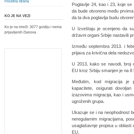
Početna strana
Poglavlje 24, kao i 23, koje s
da bude otvoreno među prvima 
KO JE NA VEZI
da ta dva poglavlja budu otvoren
Ko je na mreži: 3077 gostiju i nema
U Izveštaju je ocenjeno da su
prijavljenih članova
državni organi Srbije nastavili pr
Između septembra 2013. i febr
prijava za krivična dela nedozvo
U 2013, kako se navodi, broj 
EU kroz Srbiju smanjen je na 8 
Međutim, kod migracija je p
kapacitete, osigurati dovoljan
izazovima migracija, kao i usme
ugroženih grupa.
Ukazuje se i na neophodnost bol
neregularnim migracijama, pos
usaglašavnje propisa u oblasti
EU.