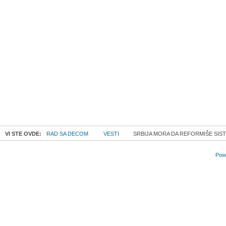
VI STE OVDE:
RAD SA DECOM
VESTI
SRBIJA MORA DA REFORMIŠE SIST
Powe