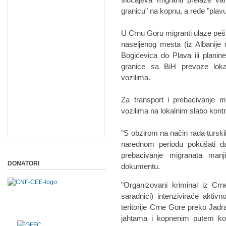
granicu" na kopnu, a ređe "plavu 
U Crnu Goru migranti ulaze peš
naseljenog mesta (iz Albanije
Bogićevica do Plava ili plani
granice sa BiH prevoze lokaln
vozilima.
Za transport i prebacivanje m
vozilima na lokalnim slabo kon
"S obzirom na način rada turski
narednom periodu pokušati da
prebacivanje migranata manj
DONATORI
dokumentu.
"Organizovani kriminal iz Crne
saradnici) intenziviraće aktivn
teritorije Crne Gore preko Jadr
jahtama i kopnenim putem kori