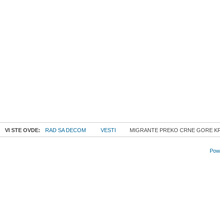
VI STE OVDE:
RAD SA DECOM
VESTI
MIGRANTE PREKO CRNE GORE KRI
Powe