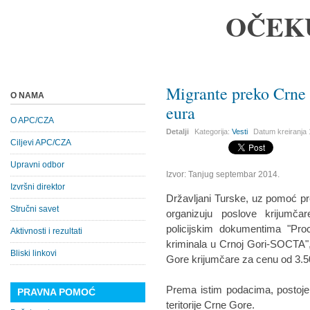
OČEK
Migrante preko Crne 
O NAMA
eura
O APC/CZA
Detalji
Kategorija:
Vesti
Datum kreiranja
Ciljevi APC/CZA
Upravni odbor
Izvor: Tanjug septembar 2014.
Izvršni direktor
Državljani Turske, uz pomoć pre
Stručni savet
organizuju poslove krijumča
policijskim dokumentima "Pro
Aktivnosti i rezultati
kriminala u Crnoj Gori-SOCTA"
Bliski linkovi
Gore krijumčare za cenu od 3.5
Prema istim podacima, postoje
PRAVNA POMOĆ
teritorije Crne Gore.