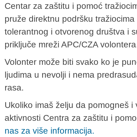
Centar za zaštitu i pomoć tražioci
pruže direktnu podršku tražiocima 
tolerantnog i otvorenog društva i 
priključe mreži APC/CZA volontera
Volonter može biti svako ko je pu
ljudima u nevolji i nema predrasuda
rasa.
Ukoliko imaš želju da pomogneš i 
aktivnosti Centra za zaštitu i po
nas za više informacija.