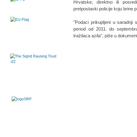
Hrvatske, direktno ili posr
pretpostavki policije koju brine p
"Podaci prikupljeni u saradnj
period od 2011. do septembra
tražilaca azila", piše u dokumen