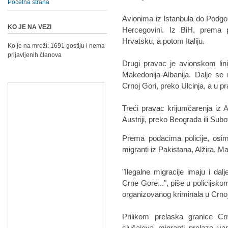
Početna strana
Avionima iz Istanbula do Podgor
KO JE NA VEZI
Hercegovini. Iz BiH, prema 
Hrvatsku, a potom Italiju.
Ko je na mreži: 1691 gostiju i nema
prijavljenih članova
Drugi pravac je avionskom linij
Makedonija-Albanija. Dalje se m
Crnoj Gori, preko Ulcinja, a u pr
Treći pravac krijumčarenja iz 
Austriji, preko Beograda ili Subo
Prema podacima policije, osi
migranti iz Pakistana, Alžira, Ma
"Ilegalne migracije imaju i dalj
Crne Gore...", piše u policijsk
organizovanog kriminala u Crn
Prilikom prelaska granice C
slučajeva migranti prelaze va