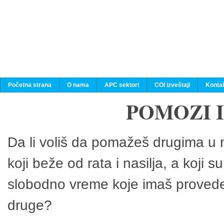
Početna strana
O nama
APC sektori
COI izveštaji
Konta
POMOZI 
Da li voliš da pomažeš drugima u n
koji beže od rata i nasilja, a koji 
slobodno vreme koje imaš provedeš
druge?