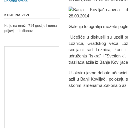
Početna strana
KO JE NA VEZI
Ko je na mreži: 714 gostiju i nema
Galeriju fotografija možete pogl
prijavljenih članova
Učešće u diskusiji su uzelli pr
Loznica, Gradskog veća Loz
socijalni rad Loznica, kao i
udruženja "Iskra" i "Svetionik".
tražilaca azila iz Banje Koviljače 
U okviru javne debate učesnici 
azil u Banji Koviljači, položaju t
skorim izmenama Zakona o azilu i