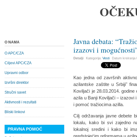
OČEK
Javna debata: “Tražio
O NAMA
izazovi i mogućnosti
O APC/CZA
Detalji
Kategorija:
Vesti
Datum kreiranja
Ciljevi APC/CZA
Upravni odbor
Kao jedna od završnih aktivno
Izvršni direktor
azilantske zaštite u Srbiji" fi
Koviljači je 28.03.2014. godin
Stručni savet
azila u Banji Koviljači – izazovi
Aktivnosti i rezultati
i pomoć tražiocima azilla.
Bliski linkovi
Cilj održavanja javne debete 
lokalu, kako bi svi zajedno na
PRAVNA POMOĆ
lokalnoj sredini i kako bi im
predstojećim reformama u azil