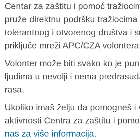
Centar za zaštitu i pomoć tražioci
pruže direktnu podršku tražiocima 
tolerantnog i otvorenog društva i 
priključe mreži APC/CZA volontera
Volonter može biti svako ko je pu
ljudima u nevolji i nema predrasuda
rasa.
Ukoliko imaš želju da pomogneš i 
aktivnosti Centra za zaštitu i po
nas za više informacija.