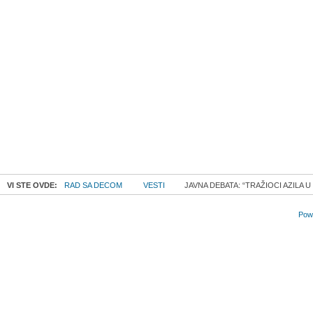
VI STE OVDE:
RAD SA DECOM
VESTI
JAVNA DEBATA: “TRAŽIOCI AZILA U
Powe