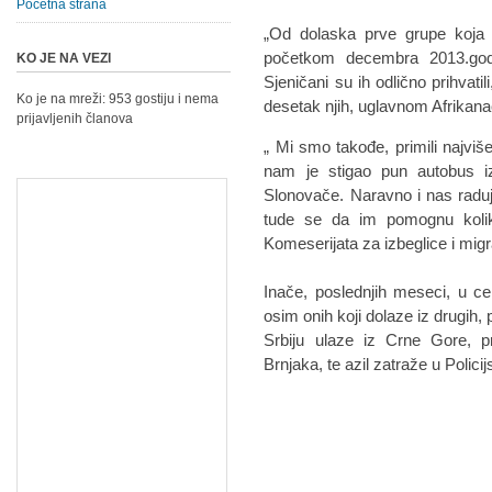
Početna strana
„Od dolaska prve grupe koja j
početkom decembra 2013.godin
KO JE NA VEZI
Sjeničani su ih odlično prihvati
Ko je na mreži: 953 gostiju i nema
desetak njih, uglavnom Afrikan
prijavljenih članova
„ Mi smo takođe, primili najviš
nam je stigao pun autobus i
Slonovače. Naravno i nas raduje to
tude se da im pomognu koli
Komeserijata za izbeglice i migr
Inače, poslednjih meseci, u cen
osim onih koji dolaze iz drugih, p
Srbiju ulaze iz Crne Gore, 
Brnjaka, te azil zatraže u Polic