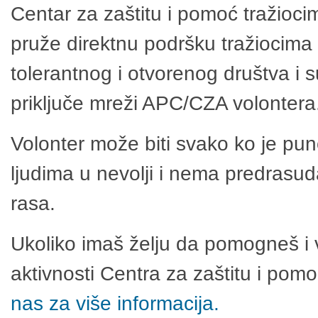
Centar za zaštitu i pomoć tražioci
pruže direktnu podršku tražiocima 
tolerantnog i otvorenog društva i 
priključe mreži APC/CZA volontera
Volonter može biti svako ko je pu
ljudima u nevolji i nema predrasuda
rasa.
Ukoliko imaš želju da pomogneš i 
aktivnosti Centra za zaštitu i po
nas za više informacija.