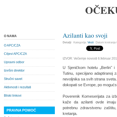
OČEK
Azilanti kao svoji
O NAMA
Detalji
Kategorija:
Vesti
Datum kreiranja
O APC/CZA
Ciljevi APC/CZA
IZVOR: Večernje novosti 6.februar 201
Upravni odbor
U Sjeničkom hotelu „Berlin" i
Izvršni direktor
Tutinu, speciijano adaptiranoj 
nevoljnika sa svih strana sveta. 
Stručni savet
dokopati se Evrope, po mogućst
Aktivnosti i rezultati
Bliski linkovi
Poverenik Komeserijata za izbe
kaže da azilanti ovde imaju 
potrebnu zdravstvenu zaštitu
PRAVNA POMOĆ
kretanja.