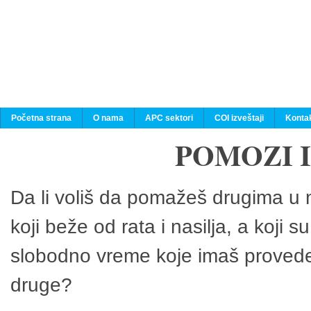
Početna strana
O nama
APC sektori
COI izveštaji
Konta
POMOZI 
Da li voliš da pomažeš drugima u n
koji beže od rata i nasilja, a koji 
slobodno vreme koje imaš provedeš
druge?