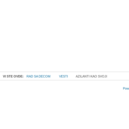
VI STE OVDE:
RAD SA DECOM
VESTI
AZILANTI KAO SVOJI
Powe