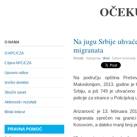
OČEK
Na jugu Srbije uhvać
O NAMA
migranata
O APC/CZA
Detalji
Kategorija:
Vesti
Datum kreiranja
Ciljevi APC/CZA
Upravni odbor
Na području opština Preš
Izvršni direktor
Makedonijom, 2013. godine je 
Srbiju, a još 749 je uhvaćeno 
Stručni savet
policije za strance u Policijskoj
Aktivnosti i rezultati
Arizanović je 13. februara 201
Bliski linkovi
migranata sprečen na granici 
Kosovom, a daleko manji broj p
PRAVNA POMOĆ