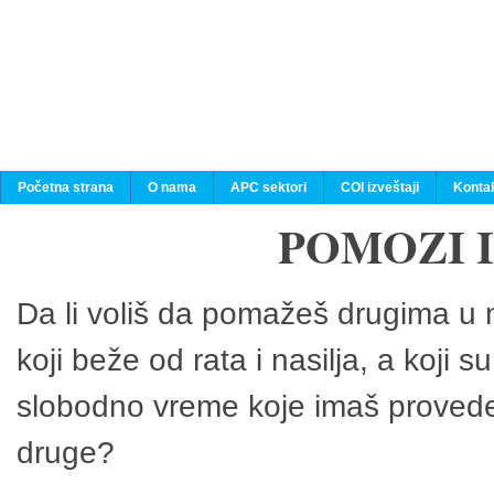
Početna strana
O nama
APC sektori
COI izveštaji
Konta
POMOZI 
Da li voliš da pomažeš drugima u n
koji beže od rata i nasilja, a koji 
slobodno vreme koje imaš provedeš
druge?