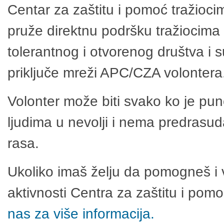
Centar za zaštitu i pomoć tražioci
pruže direktnu podršku tražiocima 
tolerantnog i otvorenog društva i 
priključe mreži APC/CZA volontera
Volonter može biti svako ko je pu
ljudima u nevolji i nema predrasuda
rasa.
Ukoliko imaš želju da pomogneš i 
aktivnosti Centra za zaštitu i po
nas za više informacija.