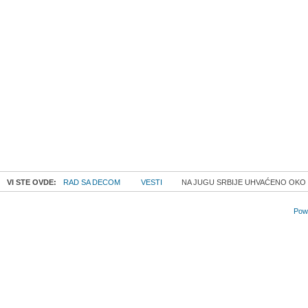
VI STE OVDE:
RAD SA DECOM
VESTI
NA JUGU SRBIJE UHVAĆENO OKO 7
Powe