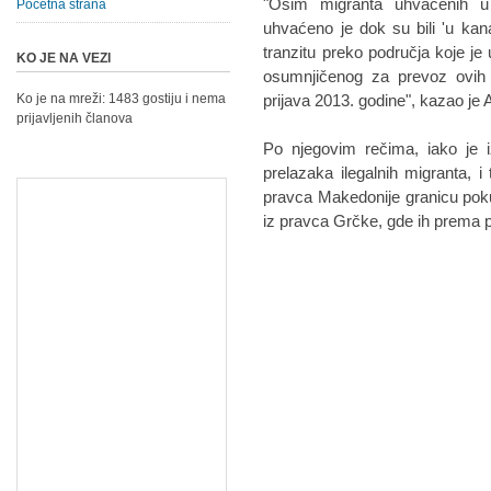
"Osim migranta uhvaćenih u 'z
Početna strana
uhvaćeno je dok su bili 'u kanal
tranzitu preko područja koje je
KO JE NA VEZI
osumnjičenog za prevoz ovih i
Ko je na mreži: 1483 gostiju i nema
prijava 2013. godine", kazao je 
prijavljenih članova
Po njegovim rečima, iako je 
prelazaka ilegalnih migranta, i
pravca Makedonije granicu pokuš
iz pravca Grčke, gde ih prema 