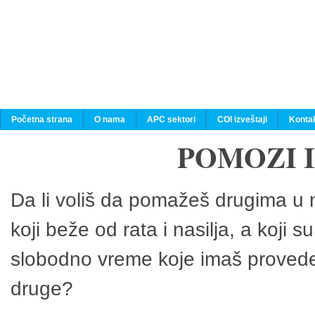
Početna strana
O nama
APC sektori
COI izveštaji
Konta
POMOZI 
Da li voliš da pomažeš drugima u n
koji beže od rata i nasilja, a koji 
slobodno vreme koje imaš provedeš
druge?