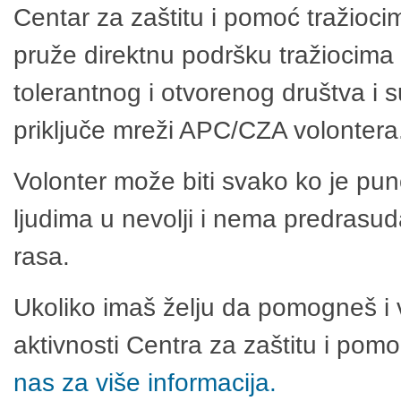
Centar za zaštitu i pomoć tražioci
pruže direktnu podršku tražiocima 
tolerantnog i otvorenog društva i 
priključe mreži APC/CZA volontera
Volonter može biti svako ko je pu
ljudima u nevolji i nema predrasuda
rasa.
Ukoliko imaš želju da pomogneš i 
aktivnosti Centra za zaštitu i po
nas za više informacija.