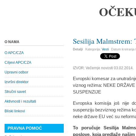
OČEK
Sesilija Malmstrem: 
O NAMA
Detalji
Kategorija:
Vesti
Datum kreiranja
O APC/CZA
Ciljevi APC/CZA
IZVOR: Večernje novosti 03.02.2014.
Upravni odbor
Evropski komesar za unutrašnje
Izvršni direktor
viznog režima: NEKE DRŽ
SUSPENZIJE
Stručni savet
Aktivnosti i rezultati
Evropska komisija još nije d
suspenziju bezviznog režima koji
Bliski linkovi
neke države EU već su neforma
To poručuje Sesilija Malm
PRAVNA POMOĆ
poslove, koja predlaže našim 