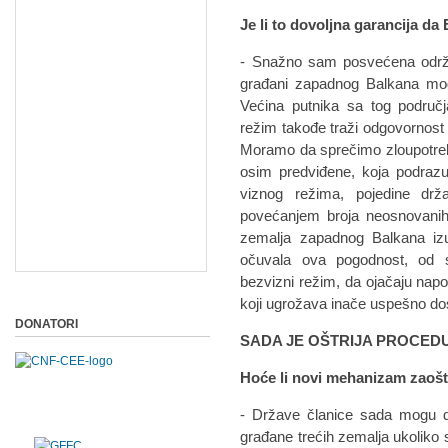
Je li to dovoljna garancija da 
- Snažno sam posvećena održav
građani zapadnog Balkana mogu 
Većina putnika sa tog područj
režim takođe traži odgovornost 
Moramo da sprečimo zloupotreb
osim predviđene, koja podraz
viznog režima, pojedine dr
povećanjem broja neosnovanih 
zemalja zapadnog Balkana izu
očuvala ova pogodnost, od s
bezvizni režim, da ojačaju napo
koji ugrožava inače uspešno do
DONATORI
SADA JE OŠTRIJA PROCED
Hoće li novi mehanizam zaošt
- Države članice sada mogu d
građane trećih zemalja ukoliko 