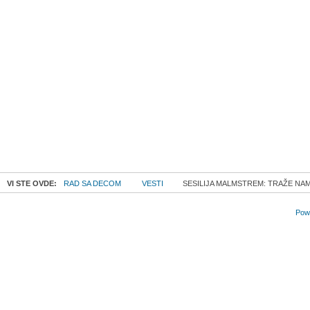
VI STE OVDE:
RAD SA DECOM
VESTI
SESILIJA MALMSTREM: TRAŽE NAM
Powe