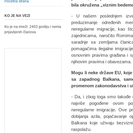
Početna strana
bila okružena „viznim bedem
- U našem poslednjem izvešt
KO JE NA VEZI
preduzimanje određenih mer
Ko je na mreži: 2403 gostiju i nema
neregularne migracije, kao š
prijavljenih članova
zajednicama, naročito Romima,
saradnje sa zemljama člani
pomagačima ilegalne imigracije
osnovnim pravima građana i sp
njihovim pravima i obavezama.
Mogu li neke države EU, koje 
sa zapadnog Balkana, sam
promenom zakonodavstva i uk
- Da, i zbog toga smo takođe u
najviše pogođene ovom poj
neregularne imigracije. Ove pr
dobijanja azila, pojačavanje
Balkana koje uživaju bezvizn
raspolažu.