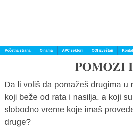
Početna strana
O nama
APC sektori
COI izveštaji
Konta
POMOZI 
Da li voliš da pomažeš drugima u n
koji beže od rata i nasilja, a koji 
slobodno vreme koje imaš provedeš
druge?