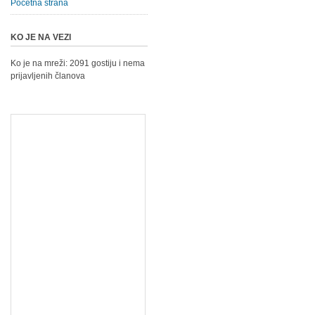
Početna strana
KO JE NA VEZI
Ko je na mreži: 2091 gostiju i nema
prijavljenih članova