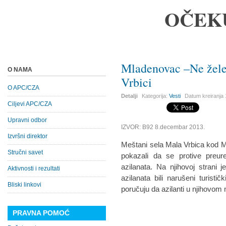
OČEK
Mladenovac –Ne žele 
O NAMA
Vrbici
O APC/CZA
Detalji
Kategorija:
Vesti
Datum kreiranja
Ciljevi APC/CZA
Upravni odbor
IZVOR: B92 8.decembar 2013.
Izvršni direktor
Meštani sela Mala Vrbica kod Ml
Stručni savet
pokazali da se protive preur
azilanata. Na njihovoj strani
Aktivnosti i rezultati
azilanata bili narušeni turist
Bliski linkovi
poručuju da azilanti u njihovom
PRAVNA POMOĆ