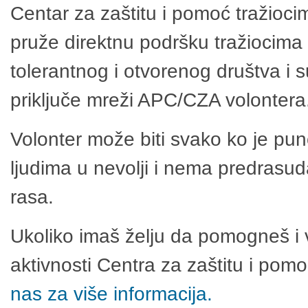
Centar za zaštitu i pomoć tražioci
pruže direktnu podršku tražiocima 
tolerantnog i otvorenog društva i 
priključe mreži APC/CZA volontera
Volonter može biti svako ko je pu
ljudima u nevolji i nema predrasuda
rasa.
Ukoliko imaš želju da pomogneš i 
aktivnosti Centra za zaštitu i po
nas za više informacija.