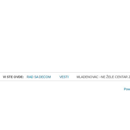
VI STE OVDE:
RAD SA DECOM
VESTI
MLADENOVAC –NE ŽELE CENTAR ZA
Powe