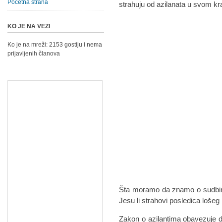
Početna strana
strahuju od azilanata u svom kr
KO JE NA VEZI
Ko je na mreži: 2153 gostiju i nema
prijavljenih članova
Šta moramo da znamo o sudbini 
Jesu li strahovi posledica lošeg
Zakon o azilantima obavezuje d