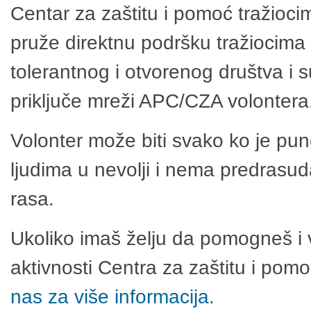
Centar za zaštitu i pomoć tražioci
pruže direktnu podršku tražiocima 
tolerantnog i otvorenog društva i 
priključe mreži APC/CZA volontera
Volonter može biti svako ko je pu
ljudima u nevolji i nema predrasuda
rasa.
Ukoliko imaš želju da pomogneš i 
aktivnosti Centra za zaštitu i po
nas za više informacija.