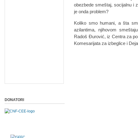
obezbede smeštaj, socijalnu i
je onda problem?
Koliko smo humani, a šta sm
azilantima, njihovom smeštaj
Radoš Đurović, iz Centra za pom
Komesarijata za izbeglice i De
DONATORI