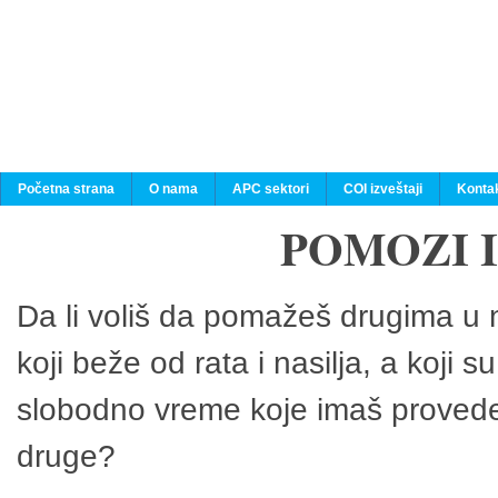
Početna strana
O nama
APC sektori
COI izveštaji
Konta
POMOZI 
Da li voliš da pomažeš drugima u n
koji beže od rata i nasilja, a koji 
slobodno vreme koje imaš provedeš
druge?