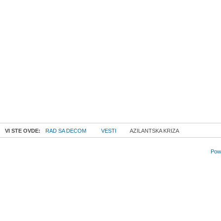
VI STE OVDE:
RAD SA DECOM
VESTI
AZILANTSKA KRIZA
Powe