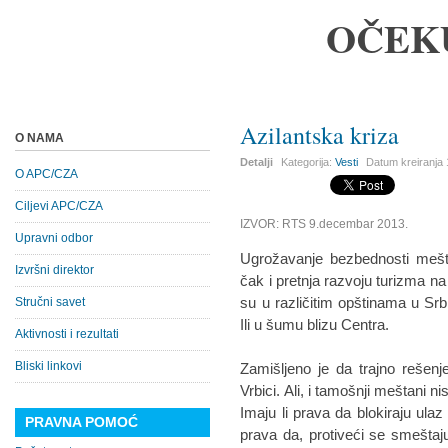
OČEK
Azilantska kriza
O NAMA
Detalji
Kategorija:
Vesti
Datum kreiranja
O APC/CZA
Ciljevi APC/CZA
IZVOR: RTS 9.decembar 2013.
Upravni odbor
Ugrožavanje bezbednosti mešta
Izvršni direktor
čak i pretnja razvoju turizma na
su u različitim opštinama u Srbij
Stručni savet
Ili u šumu blizu Centra.
Aktivnosti i rezultati
Bliski linkovi
Zamišljeno je da trajno rešen
Vrbici. Ali, i tamošnji meštani 
Imaju li prava da blokiraju ulaz
PRAVNA POMOĆ
prava da, protiveći se smeštaju 